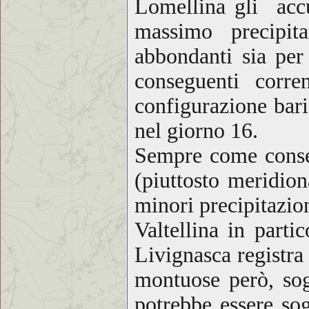
Lomellina gli accu
massimo precipita
abbondanti sia per
conseguenti corre
configurazione bari
nel giorno 16.
Sempre come conseg
(piuttosto meridion
minori precipitazion
Valtellina in parti
Livignasca registra 
montuose però, sogg
potrebbe essere sog