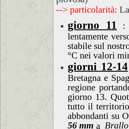
--> particolarità:
La
giorno 11
:
lentamente vers
stabile sul nostr
°C nei valori mi
giorni 12-14
Bretagna e Spagn
regione portand
giorno 13. Quo
tutto il territo
abbondanti su O
56 mm
Brallo
a