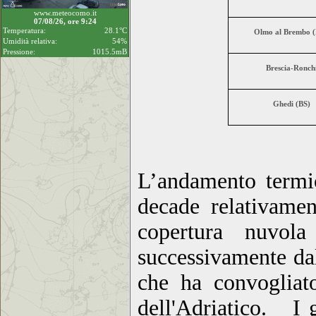
www.meteocomo.it
07/08/26, ore 9:24
Temperatura:
28.1°C
Olmo al Brembo 
Umidità relativa:
54%
Pressione:
1015.5mB
Brescia-Ronch
Ghedi (BS)
L’andamento termic
decade relativamen
copertura nuvola
successivamente dal
che ha convo
glia
dell'Adriatico
. I gr