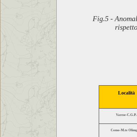
Fig.5
-
Anomali
rispett
Località
Varese-C.G.P.
Como-M.te Olimp