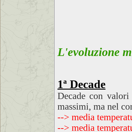
L'evoluzione me
1ª Decade
Decade con
valori
massimi, ma nel co
--> media temperat
--> media temperat