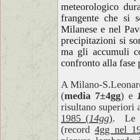
meteorologico dura
frangente che si s
Milanese e nel Pav
precipitazioni si s
ma gli accumuli co
confronto alla fase 
A Milano-S.Leonard
(
media 7±4gg
) e
risultano s
uperiori
a
1985 (
1
4gg
)
. Le g
(record
4gg nel 1