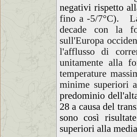
negativi rispetto al
fino a -
5/7°C
). La
decade con la f
sull'Europa occide
l'afflusso di cor
unitamente alla fo
temperature massi
minime superiori a
predominio dell'al
28
a causa del
trans
sono
così risulta
sup
eriori alla medi