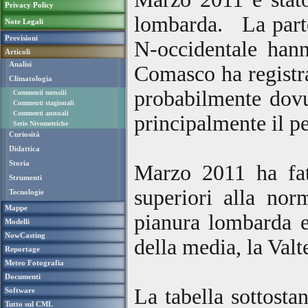
Privacy Policy
lombarda. La parte o
Note Legali
Previsioni
N-occidentale hann
Articoli
Analisi
Comasco ha registra
Climatologia
probabilmente dovut
Commenti mensili
Commenti stagionali
Commenti annuali
principalmente il p
Serie Nivometriche
Curiosità
Didattica
Storia
Marzo 2011 ha fatt
Strumenti
superiori alla nor
Tecnologie
Mappe
pianura lombarda e
Modelli
NowCasting
della media, la Valt
Reportage
Meteo Fotografia
Documenti
La tabella sottosta
Software
Tutto sul CML