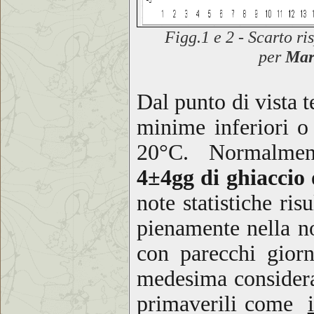
Figg.1 e 2 - Scarto
ri
per
Mar
Dal punto
di vista 
minime inferiori o
20°C. Normalment
4±4gg di ghiaccio
note statistiche ri
pienamente nella no
con parecchi
g
ior
med
esima conside
primaverili come