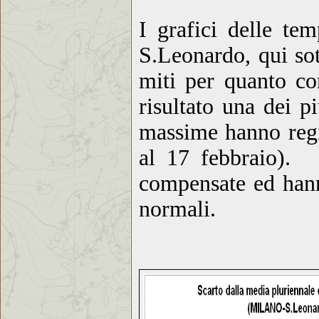
I grafici delle te
S.Leonardo, qui sot
miti per quanto c
risultato una de
i p
massim
e hanno regi
al 17 febbraio). 
compensate
ed han
normali
.