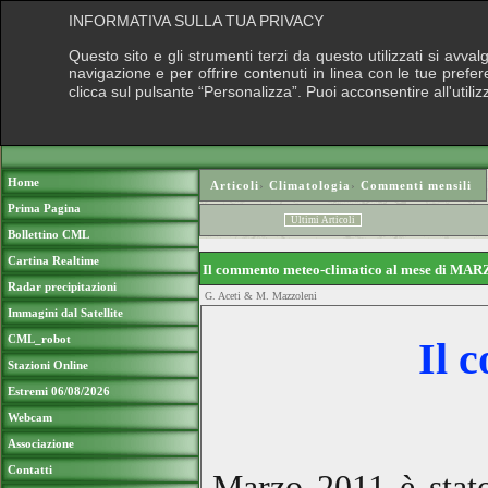
INFORMATIVA SULLA TUA PRIVACY
Questo sito e gli strumenti terzi da questo utilizzati si avva
navigazione e per offrire contenuti in linea con le tue prefe
clicca sul pulsante “Personalizza”. Puoi acconsentire all'utili
Home
Articoli
›
Climatologia
›
Commenti mensili
Prima Pagina
Ultimi Articoli
Bollettino CML
Cartina Realtime
Il commento meteo-climatico al mese di MA
Radar precipitazioni
G. Aceti & M. Mazzoleni
Immagini dal Satellite
CML_robot
Il 
Stazioni Online
Estremi 06/08/2026
Webcam
Associazione
Contatti
Marzo 2011 è stato