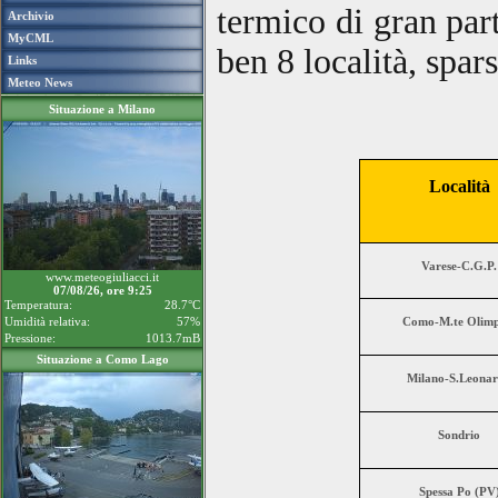
termico di gran part
Archivio
MyCML
ben 8 località, spar
Links
Meteo News
Situazione a Milano
Località
Varese-C.G.P.
www.meteogiuliacci.it
07/08/26, ore 9:25
Temperatura:
28.7°C
Umidità relativa:
57%
Como-M.te Olimp
Pressione:
1013.7mB
Situazione a Como Lago
Milano-S.Leona
Sondrio
Spessa Po (PV