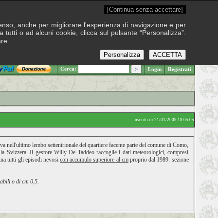
[Continua senza accettare]
onsenso, anche per migliorare l'esperienza di navigazione e per
 tutti o ad alcuni cookie, clicca sul pulsante “Personalizza”.
are.
Personalizza
ACCETTA
.: Venerdì 7 agosto 2026
Cerca:
Login
Registrati
Inserito il› 21/01/2009 18.05.05
rova nell'ultimo lembo settentrionale del quartiere facente parte del comune di Como,
n la Svizzera. Il gestore Willy De Taddeo raccoglie i dati meteorologici, compresi
na tutti gli episodi nevosi
con accumulo superiore al cm
proprio dal 1989: sezione
bili o di cm 0,5.