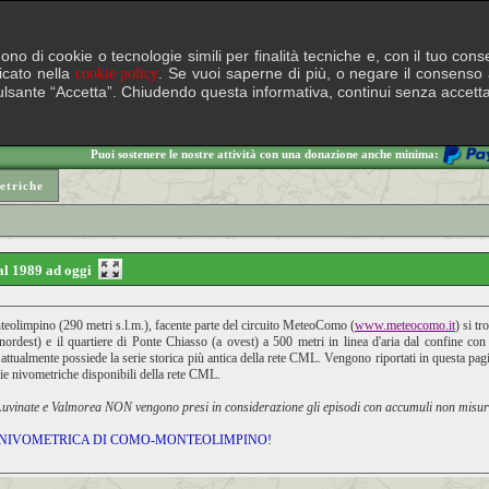
lgono di cookie o tecnologie simili per finalità tecniche e, con il tuo c
ficato nella
. Se vuoi saperne di più, o negare il consenso a
cookie policy
il pulsante “Accetta”. Chiudendo questa informativa, continui senza accett
Puoi sostenere le nostre attività con una donazione anche minima:
etriche
al 1989 ad oggi
olimpino (290 metri s.l.m.), facente parte del circuito MeteoComo (
www.meteocomo.it
) si t
nordest) e il quartiere di Ponte Chiasso (a ovest) a 500 metri in linea d'aria dal confine co
attualmente possiede la serie storica più antica della rete CML. Vengono riportati in questa pagi
erie nivometriche disponibili della rete CML.
, Luvinate e Valmorea NON vengono presi in considerazione gli episodi con accumuli non misura
CA NIVOMETRICA DI COMO-MONTEOLIMPINO!