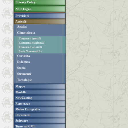
Privacy Policy
Note Legali
Previsioni
Articoli
Analisi
Climatologia
Commenti mensili
Commenti stagionali
Commenti annuali
Serie Nivometriche
Curiosità
Didattica
Storia
Strumenti
Tecnologie
Mappe
Modelli
NowCasting
Reportage
Meteo Fotografia
Documenti
Software
Tutto sul CML