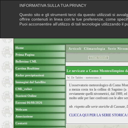
INFORMATIVA SULLA TUA PRIVACY
Questo sito e gli strumenti terzi da questo utilizzati si avva
offrire contenuti in linea con le tue preferenze, come speci
Puoi acconsentire all'utilizzo di tali tecnologie utilizzando 
Home
Articoli
›
Climatologia
›
Serie Nivom
Prima Pagina
Ultimi Articoli
Bollettino CML
Cartina Realtime
Le nevicate a Como Monteolimpino d
Radar precipitazioni
W. De Taddeo - meteocomo.it
Immagini dal Satellite
L'osservatorio meteorologico di Como Monte
CML_robot
a mezza costa tra la collina di Sagnino (a 
ovviamente quelli nivometrici, dal 1989, ed 
Stazioni Online
molto utile per fare confronti con le altre s
Estremi 06/08/2026
nb. rispetto alle serie storiche di Casnate
Webcam
CLICCA QUI PER LA SERIE STORI
Associazione
Contatti