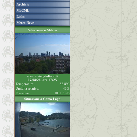
Archivio
MyCML
Links
Meteo News
Situazione a Milano
www.meteogiuliacci.it
07/08/26, ore 17:25
Temperatura:
32.8°C
Umidità relativa:
40%
Pressione:
1011.3mB
Situazione a Como Lago