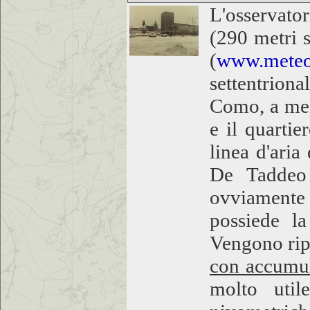
L'osservat
(290 metri 
(
www.meteo
settentrion
Como, a mezz
e il quarti
linea d'aria
De Taddeo 
ovviamente 
possiede la
Vengono ripo
con accumul
molto util