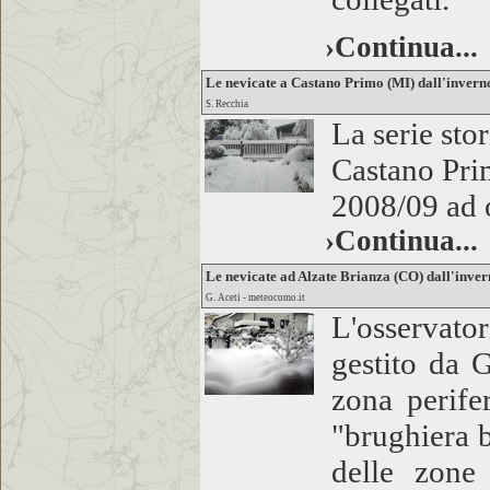
›Continua...
Le nevicate a Castano Primo (MI) dall'invern
S. Recchia
La serie sto
Castano Pri
2008/09 ad 
›Continua...
Le nevicate ad Alzate Brianza (CO) dall'inve
G. Aceti - meteocomo.it
L'osservato
gestito da 
zona perife
"brughiera 
delle zone