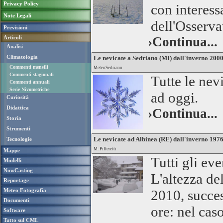
Privacy Policy
con interessa
Note Legali
dell'Osserv
Previsioni
Articoli
›Continua...
Analisi
Climatologia
Le nevicate a Sedriano (MI) dall'inverno 200
Commenti mensili
MeteoSedriano
Commenti stagionali
Tutte le nev
Commenti annuali
Serie Nivometriche
ad oggi.
Curiosità
Didattica
›Continua...
Storia
Strumenti
Le nevicate ad Albinea (RE) dall'inverno 197
Tecnologie
M. Pifferetti
Mappe
Tutti gli ev
Modelli
NowCasting
L'altezza de
Reportage
Meteo Fotografia
2010, succe
Documenti
ore: nel cas
Software
Tutto sul CML