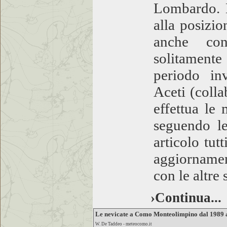
Lombardo. L
alla posizio
anche con
solitamente
periodo in
Aceti (coll
effettua le
seguendo l
articolo tut
aggiornamen
con le altre
›Continua...
Le nevicate a Como Monteolimpino dal 1989 
W. De Taddeo - meteocomo.it