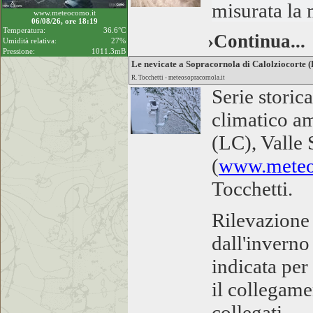
misurata la 
www.meteocomo.it
06/08/26, ore 18:19
Temperatura:
36.6°C
›Continua...
Umidità relativa:
27%
Pressione:
1011.3mB
Le nevicate a Sopracornola di Calolziocorte 
R. Tocchetti - meteosopracornola.it
Serie storic
climatico am
(LC), Valle
(
www.meteos
Tocchetti.
Rilevazione
dall'inverno
indicata per
il collegame
collegati.