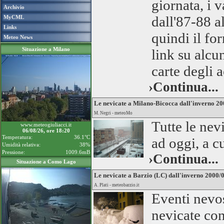
giornata, i 
Archivio
dall'87-88 a
MyCML
Links
quindi il fo
Meteo News
Situazione a Milano
link su alcu
carte degli a
›Continua...
Le nevicate a Milano-Bicocca dall'inverno 20
M. Negri - meteoMo
Tutte le nev
www.meteogiuliacci.it
06/08/26, ore 18:20
Temperatura:
36.1°C
ad oggi, a c
Umidità relativa:
38%
Pressione:
1009.6mB
›Continua...
Situazione a Como Lago
Le nevicate a Barzio (LC) dall'inverno 2000/
A. Plati - meteobarzio.it
Eventi nevos
nevicate co