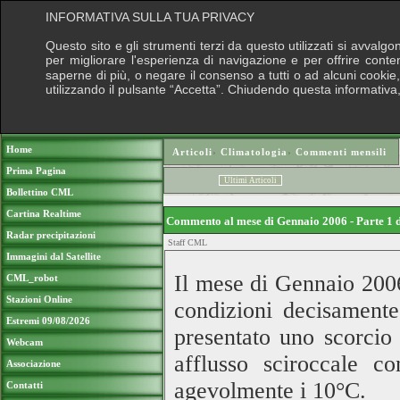
INFORMATIVA SULLA TUA PRIVACY
Questo sito e gli strumenti terzi da questo utilizzati si avvalgo
per migliorare l'esperienza di navigazione e per offrire conte
saperne di più, o negare il consenso a tutti o ad alcuni cookie, 
utilizzando il pulsante “Accetta”. Chiudendo questa informativa
Puoi sostenere le nostre attività con una
Home
Articoli
›
Climatologia
›
Commenti mensili
Prima Pagina
Ultimi Articoli
Bollettino CML
Cartina Realtime
Commento al mese di Gennaio 2006 - Parte 1 
Radar precipitazioni
Staff CML
Immagini dal Satellite
Il mese di Gennaio 2006 
CML_robot
Stazioni Online
condizioni decisamente
Estremi 09/08/2026
presentato uno scorcio
Webcam
afflusso sciroccale
Associazione
agevolmente i
10°C
.
Contatti