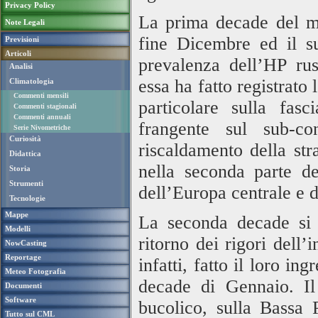
Privacy Policy
La prima decade del me
Note Legali
fine Dicembre ed il su
Previsioni
Articoli
prevalenza dell’HP rus
Analisi
essa ha fatto registrato
Climatologia
Commenti mensili
particolare sulla fas
Commenti stagionali
Commenti annuali
frangente sul sub-co
Serie Nivometriche
Curiosità
riscaldamento della str
Didattica
nella seconda parte d
Storia
Strumenti
dell’Europa centrale e de
Tecnologie
Mappe
La seconda decade si c
Modelli
ritorno dei rigori del
NowCasting
Reportage
infatti, fatto il loro i
Meteo Fotografia
decade di Gennaio. Il
Documenti
Software
bucolico, sulla Bassa
Tutto sul CML