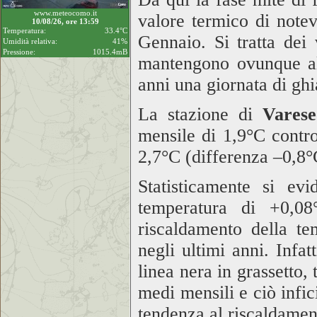
www.meteocomo.it
valore termico di notevo
10/08/26, ore 13:59
Temperatura:
33.4°C
Gennaio. Si tratta de
Umidità relativa:
41%
Pressione:
1015.4mB
mantengono ovunque al 
anni una giornata di gh
La stazione di
Vares
mensile di
1,9°C
contro
2,7°C
(differenza –0,8°
Statisticamente si ev
temperatura di +
0,08
riscaldamento della t
negli ultimi anni. Infat
linea nera in grassetto,
medi mensili e ciò infic
tendenza al riscaldamen