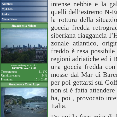
intense nebbie e la ga
Archivio
MyCML
quelli dell’estremo N-Eu
Links
la rottura della situazi
Meteo News
goccia fredda retrograd
Situazione a Milano
siberiana riaggancia l’H
zonale atlantico, ori
freddo è resa possibile
regioni adriatiche ed i 
una goccia fredda con 
www.meteogiuliacci.it
10/08/26, ore 14:00
Temperatura:
31.1°C
mosse dal Mar di Barent
Umidità relativa:
54%
Pressione:
1014.2mB
per poi gettarsi sul Go
Situazione a Como Lago
non si è fatta attendere
ha, poi , provocato int
Italia.
Da qui la fase mite di