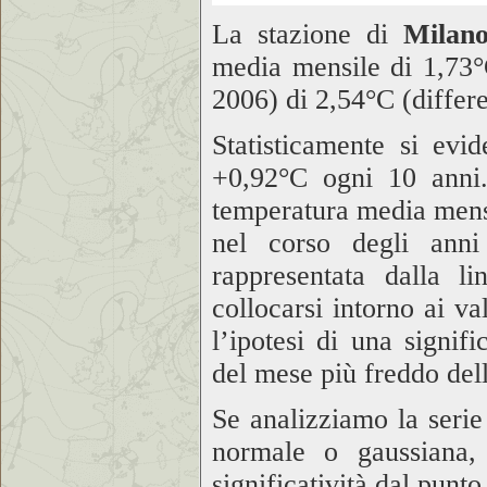
La stazione di
Milano
media mensile di
1,73
2006) di
2,54°C
(differ
Statisticamente si evi
+
0,92°C
ogni 10 anni.
temperatura media mensi
nel corso degli anni
rappresentata dalla l
collocarsi intorno ai v
l’ipotesi di una signif
del mese più freddo del
Se analizziamo la serie 
normale o gaussiana,
significatività dal punto