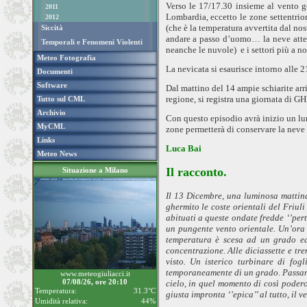
Verso le 17/17.30 insieme al vento g
2011
Lombardia, eccetto le zone settentrio
2012
(che è la temperatura avvertita dal no
Siccità
andare a passo d’uomo… la neve attec
Temporali e Fenomeni Violenti
neanche le nuvole)
e i settori più a
Meteo Fotografia
La nevicata si esaurisce intorno alle 2
Documenti
Software
Dal mattino del 14 ampie schiarite ar
regione, si registra una giornata di
Tutto sul CML
Archivio
Con questo episodio avrà inizio un lun
MyCML
zone permetterà di conservare la neve 
Links
Luca Bai
Meteo News
Il racconto
.
Situazione a Milano
Il 13 Dicembre, una luminosa mattin
ghermito le coste orientali del Friul
abituati
a queste ondate fredde ‘’pert
un pungente vento orientale. Un’ora 
temperatura è scesa ad un grado ed 
concentrazione. Alle diciassette e tre
visto. Un isterico turbinare di fogl
temporaneamente di un grado. Passano 
www.meteogiuliacci.it
07/08/26, ore 20:10
cielo, in quel momento di così podero
Temperatura:
31.3°C
giusta impronta ‘’epica’’ al tutto, il
Umidità relativa:
44%