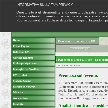
INFORMATIVA SULLA TUA PRIVACY
Questo sito e gli strumenti terzi da questo utilizzati si avva
offrire contenuti in linea con le tue preferenze, come speci
Puoi acconsentire all'utilizzo di tali tecnologie utilizzando 
Home
Reportage
›
Racconti
›
2001
Prima Pagina
Ultimi Reportages
Bollettino CML
Cartina Realtime
I Racconti di Luca & Luca - 13 dice
Radar precipitazioni
Luca Bai & Luca Brena
Immagini dal Satellite
Premessa sull'evento.
CML_robot
Stazioni Online
Il 13 dicembre 2001 risulta essere uno 
13 dicembre, con tutte le emozioni ch
Estremi 06/08/2026
fredda. Ricordo ancora il mio sguardo 
Webcam
"Wallis" sul
forum CML, ci sentiamo a 
sms per essere il più aggiornato possib
Associazione
Contatti
Analisi sinottica e conside