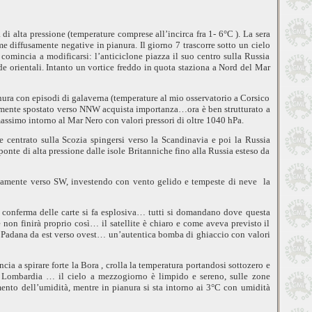
i alta pressione (temperature comprese all’incirca fra 1-
6°C
). La sera
me diffusamente negative in pianura. Il giorno 7 trascorre sotto un cielo
comincia a modificarsi: l’anticiclone piazza il suo centro sulla Russia
de orientali. Intanto un vortice freddo in quota staziona a Nord del Mar
ianura con episodi di galaverna (temperature al mio osservatorio a Corsico
mente spostato verso NNW acquista importanza…ora è ben strutturato a
massimo intorno al Mar Nero con valori pressori di oltre 1040 hPa.
e centrato sulla Scozia spingersi verso
la Scandinavia
e poi
la Russia
ponte di alta pressione dalle isole Britanniche fino alla Russia esteso da
idamente verso SW, investendo con vento gelido e tempeste di neve
la
 conferma delle carte si fa esplosiva… tutti si domandano dove questa
n finirà proprio così… il satellite è chiaro e come aveva previsto il
a Padana
da est verso ovest… un’autentica bomba di ghiaccio con valori
ncia a spirare forte
la Bora
, crolla la temperatura portandosi sottozero e
 Lombardia
… il cielo a mezzogiorno è limpido e sereno, sulle zone
mento dell’umidità, mentre in pianura si sta intorno ai
3°C
con umidità