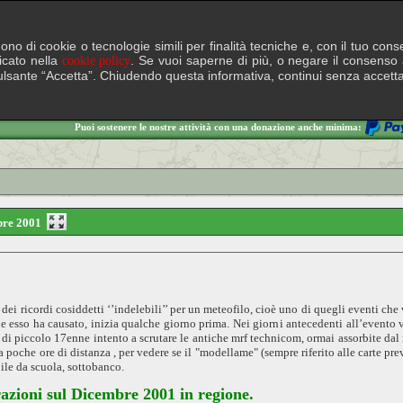
lgono di cookie o tecnologie simili per finalità tecniche e, con il tuo c
ficato nella
. Se vuoi saperne di più, o negare il consenso a
cookie policy
il pulsante “Accetta”. Chiudendo questa informativa, continui senza accett
Puoi sostenere le nostre attività con una donazione anche minima:
mbre 2001
dei ricordi cosiddetti ‘’indelebili’’ per un meteofilo, cioè uno di quegli eventi ch
e esso ha causato, inizia qualche giorno prima. Nei giorni antecedenti all’evento 
di piccolo 17enne intento a scrutare le antiche mrf technicom, ormai assorbite dal 
poche ore di distanza , per vedere se il "modellame" (sempre riferito alle carte prev
ile da scuola, sottobanco.
razioni sul Dicembre 2001 in regione.