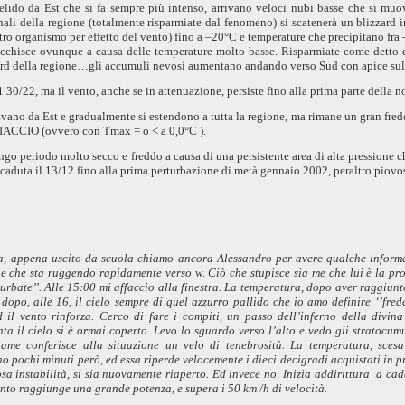
elido da Est che si fa sempre più intenso, arrivano veloci nubi basse che si muo
nali della regione (totalmente risparmiate dal fenomeno) si scatenerà un blizzard 
stro organismo per effetto del vento) fino a –20°C e temperature che precipitano f
chisce ovunque a causa delle temperature molto basse. Risparmiate come detto dal
 nord della regione…gli accumuli nevosi aumentano andando verso Sud con apice su
1.30/22, ma il vento, anche se in attenuazione, persiste fino alla prima parte della no
rivano da Est e gradualmente si estendono a tutta la regione, ma rimane un gran fr
 GHIACCIO (ovvero con Tmax = o < a
0,0°C
).
go periodo molto secco e freddo a causa di una persistente area di alta pressione c
caduta il 13/12 fino alla prima perturbazione di metà gennaio 2002, peraltro piovos
a,
appena uscito da scuola chiamo ancora Alessandro per avere qualche informa
i e che sta ruggendo rapidamente verso w. Ciò che stupisce sia me che lui è la pr
urbate’’. Alle
15:00 mi
affaccio alla finestra. La temperatura, dopo aver raggiunt
dopo, alle 16,
il cielo sempre di quel azzurro pallido che io amo definire ‘’fre
il vento rinforza. Cerco di fare i compiti, un passo dell’inferno della divi
nta
il cielo si è ormai coperto. Levo lo sguardo verso l’alto e vedo gli stratocum
iame
conferisce alla situazione un velo di tenebrosità. La temperatura, sce
pochi minuti però, ed essa riperde velocemente i dieci decigradi acquistati in pre
sa instabilità, si sia nuovamente riaperto. Ed invece no. Inizia addirittura
a cad
 vento raggiunge una grande potenza, e supera i
50 km
/h
di velocità.