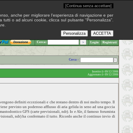
[Continua senza accettare]
onsenso, anche per migliorare l'esperienza di navigazione e per
 tutti o ad alcuni cookie, clicca sul pulsante “Personalizza”.
are.
Personalizza
ACCETTA
.: Venerdì 7 agosto 2026
Cerca:
Login
Registrati
Cerca ›
Inserito il› 09/12/2006
Aggiornato il› 09/12/2006
e vengono definiti eccezionali e che restano dentro di noi molto tempo. Il
viene previsto un poderoso afflusso di aria gelida in seno ad una goccia
mastodontico GFS (carte previsionali, ndr).
Io e Ale, il famoso forumista
isionali, ndr) ha confermato il tutto. Ricordo anche il continuo invio di