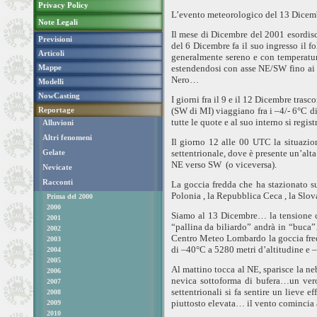
Privacy Policy
L’evento meteorologico del 13 Dicembr
Note Legali
Il mese di Dicembre del 2001 esordisc
Previsioni
del 6 Dicembre fa il suo ingresso il f
Articoli
generalmente sereno e con temperature
Mappe
estendendosi con asse NE/SW fino ai Pi
Nero…
Modelli
NowCasting
I giorni fra il 9 e il 12 Dicembre tras
Reportage
(SW di MI) viaggiano fra i –4/-
6°C
di
tutte le quote e al suo interno si regi
Alluvioni
Altri fenomeni
Il giorno 12 alle 00 UTC la situazio
Gelate
settentrionale, dove è presente un’alta
NE verso SW
(o viceversa).
Nevicate
Racconti
La goccia fredda che ha stazionato 
Polonia
,
la Repubblica Ceca
,
la Slov
Prima del 2000
2000
Siamo al 13 Dicembre… la tensione ch
2001
“pallina da biliardo” andrà in “buca
2002
Centro Meteo Lombardo la goccia fredd
2003
di –40°C a
5280 metri
d’altitudine e 
2004
2005
Al mattino tocca al NE, sparisce la ne
2006
nevica sottoforma di bufera…un ver
2007
settentrionali si fa sentire un lieve
2008
piuttosto elevata… il vento comincia a
2009
2010