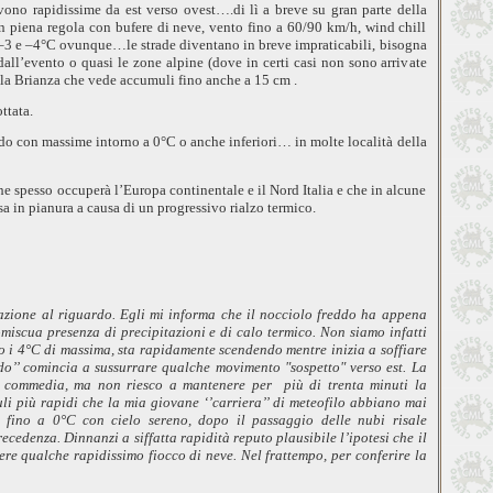
vono rapidissime da est verso ovest….di lì a breve su gran parte della
in piena regola con bufere di neve, vento fino a 60/90 km/h, wind chill
ra –3 e –4°C ovunque…le strade diventano in breve impraticabili, bisogna
l’evento o quasi le zone alpine (dove in certi casi non sono arrivate
lla Brianza che vede accumuli fino anche a
15 cm
.
ttata.
eddo con massime intorno a
0°C
o anche inferiori… in molte località della
he spesso occuperà l’Europa continentale e il Nord Italia e che in alcune
a in pianura a causa di un progressivo rialzo termico.
zione al riguardo. Egli mi informa che il nocciolo freddo ha appena
omiscua presenza di precipitazioni e di calo
termico. Non siamo infatti
o i
4°C
di massima, sta rapidamente scendendo mentre inizia a soffiare
ddo’’ comincia a sussurrare qualche movimento "sospetto" verso est. La
na commedia, ma non riesco a mantenere per
più di trenta minuti la
uli più rapidi che la mia giovane
‘’carriera’’ di meteofilo abbiano mai
sa fino a 0°C
con cielo sereno, dopo il passaggio delle nubi risale
cedenza. Dinnanzi a siffatta rapidità reputo plausibile l’ipotesi che il
ere qualche rapidissimo fiocco di neve. Nel frattempo, per conferire la