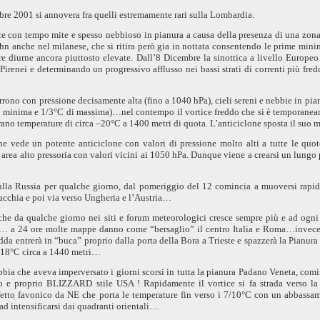
e 2001 si annovera fra quelli estremamente rari sulla Lombardia.
e con tempo mite e spesso nebbioso in pianura a causa della presenza di una zona d
ohn anche nel milanese, che si ritira però gia in nottata consentendo le prime mini
 diurne ancora piuttosto elevate. Dall’8 Dicembre la sinottica a livello Europeo 
renei e determinando un progressivo afflusso nei bassi strati di correnti più fred
corrono con pressione decisamente alta (fino a 1040 hPa), cieli sereni e nebbie in p
 minima e 1/3°C di massima)…nel contempo il vortice freddo che si è temporanea
strano temperature di circa –20°C a
1400 metri
di quota. L’anticiclone sposta il suo 
ne vede un potente anticiclone con valori di pressione molto alti a tutte le quot
 area alto pressoria con valori vicini ai 1050 hPa. Dunque viene a crearsi un lungo 
sulla Russia per qualche giorno, dal pomeriggio del 12 comincia a muoversi rap
acchia
e poi via verso Ungheria e l’Austria…
e da qualche giorno nei siti e forum meteorologici cresce sempre più e ad ogni
”… a 24 ore molte mappe danno come “bersaglio” il centro Italia e Roma…invece no
a entrerà in “buca” proprio dalla porta della Bora a Trieste e spazzerà
la Pianur
–18°C circa a 1440 metri…
bbia che aveva imperversato i giorni scorsi in tutta la pianura Padano Veneta, comi
o e proprio BLIZZARD stile USA ! Rapidamente il vortice si fa strada verso
la
 effetto favonico da NE che porta le temperature fin verso i 7/10°C con un abbassa
d intensificarsi dai quadranti orientali…