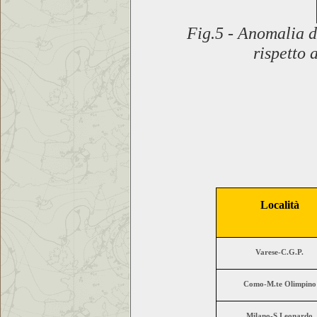
Fig.5
-
Anomalia de
rispetto
Località
Varese-C.G.P.
Como-M.te Olimpino
Milano-S.Leonardo