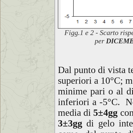
F
igg.1 e 2 - Scarto
risp
per
DICEMB
Dal punto
di vista 
superiori a 10°C; me
minime pari o al d
inferiori a -5°C. 
media di
5±4gg
con
3
±3gg
di gelo inte