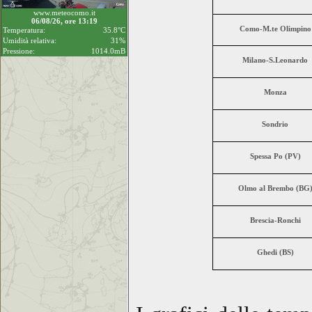
www.meteocomo.it
06/08/26, ore 13:19
Como-M.te Olimpino
Temperatura:
35.8°C
Umidità relativa:
31%
Pressione:
1014.0mB
Milano-S.Leonardo
Monza
Sondrio
Spessa Po (PV)
Olmo al Brembo (BG
Brescia-Ronchi
Ghedi (BS)