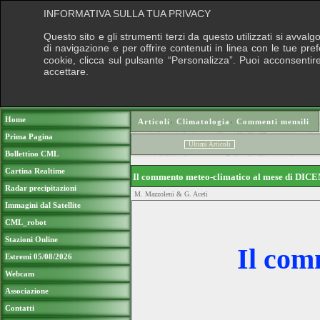
INFORMATIVA SULLA TUA PRIVACY
Questo sito e gli strumenti terzi da questo utilizzati si avval
di navigazione e per offrire contenuti in linea con le tue pr
cookie, clicca sul pulsante “Personalizza”. Puoi acconsentire 
accettare.
Puo
Home
Articoli
›
Climatologia
›
Commenti mensili
Prima Pagina
Ultimi Articoli
Bollettino CML
Cartina Realtime
Il commento meteo-climatico al mese di D
Radar precipitazioni
M. Mazzoleni & G. Aceti
Immagini dal Satellite
CML_robot
Stazioni Online
Il co
Estremi 05/08/2026
Webcam
Associazione
Contatti