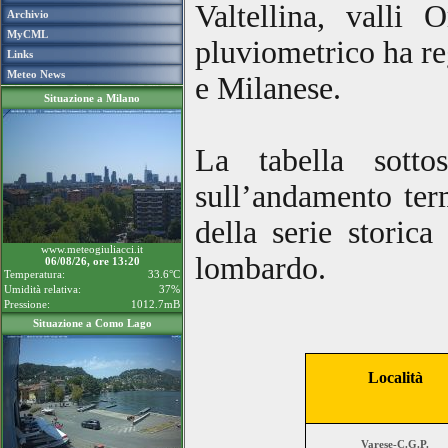
Valtellina, valli
Archivio
MyCML
pluviometrico ha re
Links
Meteo News
e Milanese.
Situazione a Milano
La tabella sotto
sull’andamento term
della serie storica
www.meteogiuliacci.it
lombardo.
06/08/26, ore 13:20
Temperatura:
33.6°C
Umidità relativa:
37%
Pressione:
1012.7mB
Situazione a Como Lago
Località
Varese-C.G.P.