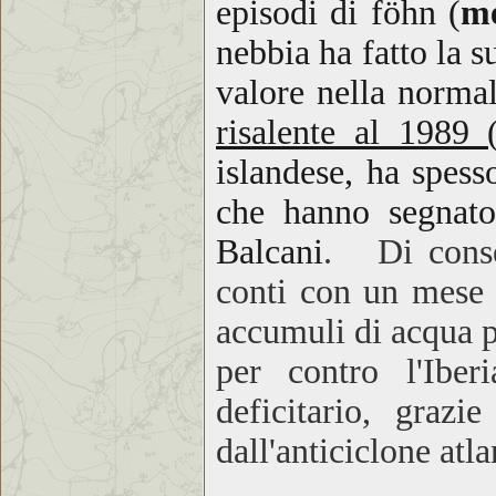
episodi di föhn (
m
nebbia ha fatto la 
valore nella normal
risalente al 1989 
islandese, ha spes
che hanno segnato
Balcani
. Di conseg
conti con un mese 
accumuli di acqua pa
per contro l'Iber
deficitario, grazi
dall'anticiclone atla