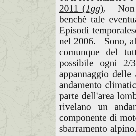
2011 (
1gg
)
.
Non è 
benchè tale eventu
Episodi temporales
nel 2006. S
ono, a
comunque del tut
possibile ogni 2
appannaggio delle
andamento climatic
parte dell'area lom
rivelano un anda
componente di moto
sbarramento alpino