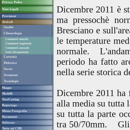
Privacy Policy
Dicembre 2011 è sta
Note Legali
Previsioni
ma pressochè norm
Articoli
Bresciano e sull'ar
Analisi
Climatologia
le temperature medi
Commenti mensili
Commenti stagionali
normale. L
'anda
Commenti annuali
Serie Nivometriche
Curiosità
periodo ha fatto ar
Didattica
nella serie storica d
Storia
Strumenti
Tecnologie
Mappe
Dicembre 2011 ha fa
Modelli
NowCasting
alla media su tutta 
Reportage
su tutta la parte o
Meteo Fotografia
Documenti
tra 50/70mm
.
Gli
Software
Tutto sul CML