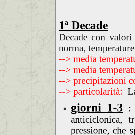
1ª Decade
Decade con
valori
norma, temperatur
--> media temperat
--> media temperat
--> precipitazioni 
--> particolarità:
L
giorni 1-3
:
anticiclonica, 
pressione, che sp