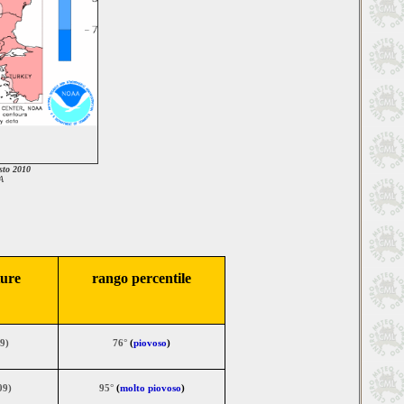
sto 2010
A
ture
rango percentile
9)
76°
(
piovoso
)
09)
95°
(
molto piovoso
)