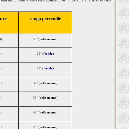
lla disponibilità della serie storica di ben 8 località, sparse su diverse
ture
rango percentile
9)
53°
(
nella norma
)
9)
24°
(
freddo
)
9)
23°
(
freddo
)
9)
36°
(
nella norma
)
9)
33°
(
nella norma
)
9)
42°
(
nella norma
)
9)
29°
(
nella norma
)