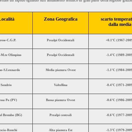
ettare un rapido sguardo sull’andamento termico di gran parte della regione grazie a
Località
Zona Geografica
scarto tempera
dalla media
rese-C.G.P.
Prealpi Occidentali
+0.1°C (1967-200
M.te Olimpino
Prealpi Occidentali
-1.4°C (1989-200
no-S.Leonardo
Media pianura Ovest
-1.1°C (1984-200
Sondrio
Valtellina
-0.4°C (1971-200
essa Po (PV)
Bassa pianura Ovest
-0.6°C (1986-200
al Brembo (BG)
Prealpi centrali
-0.6°C (1977-200
escia-Ronchi
Alta pianura Est
-1.3°C (1979-200