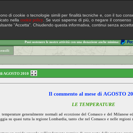
lgono di cookie o tecnologie simili per finalità tecniche e, con il tuo c
ficato nella
. Se vuoi saperne di più, o negare il consenso a
cookie policy
il pulsante “Accetta”. Chiudendo questa informativa, continui senza accett
Puoi sostenere le nostre attività con una donazione anche minima:
nsili
se di AGOSTO 2010
Il commento al mese di AGOSTO 20
LE TEMPERATURE
da temperature generalmente normali ad eccezione del Comasco e del Milanese e
oggia su quasi tutta la regione Lombardia, tanto che nel Comasco e nelle regioni