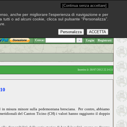
[Continua senza accettare]
onsenso, anche per migliorare l'esperienza di navigazione e per
 tutti o ad alcuni cookie, clicca sul pulsante “Personalizza”.
are.
Personalizza
ACCETTA
.: Venerdì 7 agosto 2026
Cerca:
Login
Registrati
Inserito il› 30/07/2012 22.14.51
10
d in misura minore sulla pedemontana bresciana. Per contro, abbiamo
 meridionali del Canton Ticino (CH) i valori hanno raggiunto il doppio