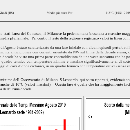
hedi (BS)
Media pianura Est
+0.2°C (1951-200
o stati l'area del Comasco, il Milanese la pedemontana bresciana a risentire mag
media pluriennale. Per contro il resto della regione a registrato valori in linea con l
Agosto è stato caratterizzato da una fase iniziale con alcuni episodi perturbati l
monta anticiclonica con correnti orientate da NW sul finire della decade stessa; c
a decade ha visto una prima parte contraddistinta da una vasta saccatura che ha por
n quadro termico con temperature minime e massime significativamente al di sotto
saggi di cavi d’onda ciclonici, in un quadro termico con temperature estive (senza ec
 minime dell’Osservatorio di Milano–S.Leonardo, qui sotto riportati, evidenziano 
dia anche di 10°C (valori massimi). Questa fase è quella che ha maggiormente inc
a dell'ultima decade.