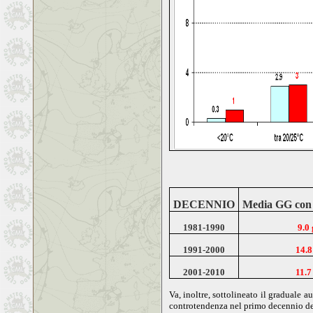
DECENNIO
Media GG co
1981-1990
9.0 
1991-2000
14.8
2001-2010
11.7
Va, inoltre, sottolineato il graduale 
controtendenza nel primo decennio del 