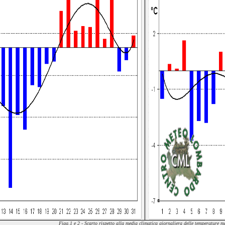
Figg.1 e 2 - Scarto
rispetto alla media climatica
giornaliera delle temperature m