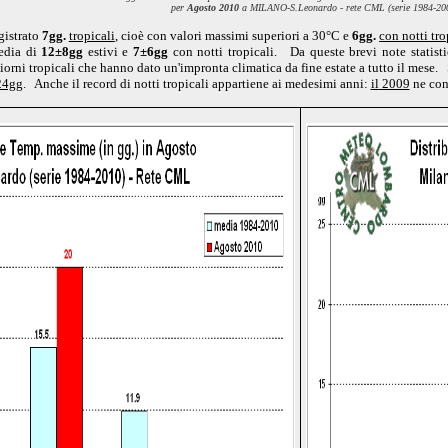
per
Agosto 2010
a
MILANO-S.Leonardo - rete CML (serie 1984-20
gistrato
7gg.
tropicali
, cioè con valori massimi superiori a 30°C e
6gg.
con notti tro
edia di
12±8gg
estivi e
7±6gg
con notti tropicali. Da queste brevi note statisti
orni tropicali che hanno dato un'impronta climatica da fine estate a tutto il mese
24gg
. Anche il record di notti tropicali appartiene ai medesimi anni:
il
2009
ne con