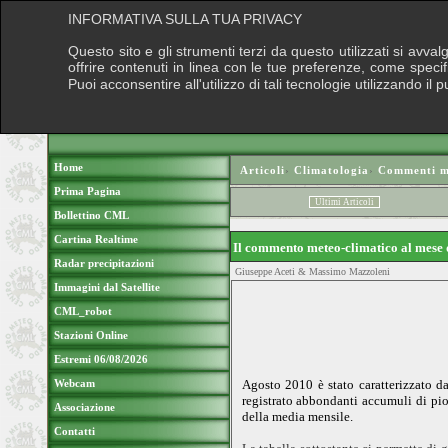
INFORMATIVA SULLA TUA PRIVACY
Questo sito e gli strumenti terzi da questo utilizzati si avva
offrire contenuti in linea con le tue preferenze, come speci
Puoi acconsentire all'utilizzo di tali tecnologie utilizzando 
Home
Articoli
›
Climatologia
›
Commenti me
Prima Pagina
Ultimi Articoli
Bollettino CML
Cartina Realtime
Il commento meteo-climatico al me
Radar precipitazioni
Giuseppe Aceti & Massimo Mazzoleni
Immagini dal Satellite
CML_robot
Stazioni Online
Estremi 06/08/2026
Agosto 2010 è stato caratterizzato 
Webcam
registrato abbondanti accumuli di pi
Associazione
della media mensile.
Contatti