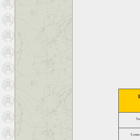
Va
Como-