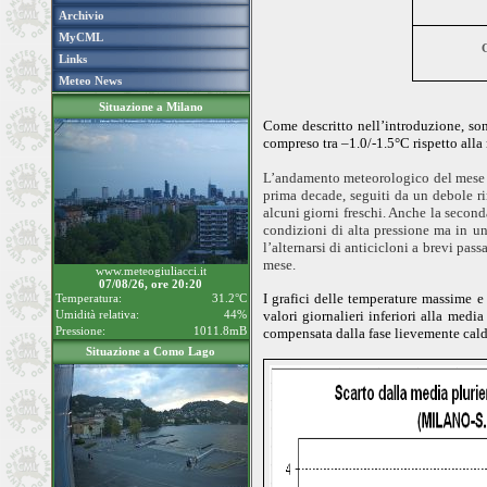
Archivio
MyCML
G
Links
Meteo News
Situazione a Milano
Come descritto nell’introduzione, son
compreso tra –1.0/-1.5°C rispetto alla 
L’andamento meteorologico del mese di 
prima decade, seguiti da un debole ri
alcuni giorni freschi. Anche la second
condizioni di alta pressione ma in u
l’alternarsi di anticicloni a brevi pas
mese.
www.meteogiuliacci.it
07/08/26, ore 20:20
I grafici delle temperature massime e
Temperatura:
31.2°C
Umidità relativa:
44%
valori giornalieri inferiori alla me
Pressione:
1011.8mB
compensata dalla fase lievemente cald
Situazione a Como Lago