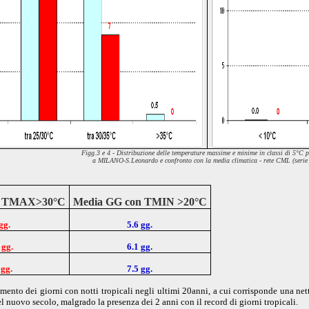
Figg.3 e 4 - Distribuzione delle temperature
massime e minime in classi di 5°C 
a
MILANO-S.Leonardo
e confronto con la media climatica
- rete CML (serie
n TMAX>30°C
Media GG con TMIN >20°C
gg.
5.6 gg.
 gg.
6.1 gg.
 gg.
7.5 gg.
aumento dei giorni con notti tropicali negli ultimi 20anni, a cui corrisponde una ne
nuovo secolo, malgrado la presenza dei 2 anni con il record di giorni tropicali.