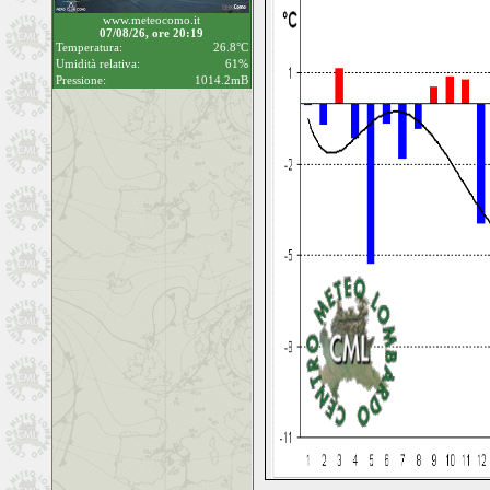
www.meteocomo.it
07/08/26, ore 20:19
Temperatura:
26.8°C
Umidità relativa:
61%
Pressione:
1014.2mB