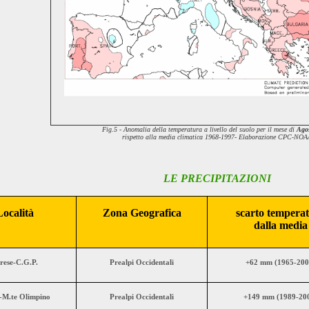
Fig.5 - Anomalia della temperatura a livello del suolo per il mese di
Ago
rispetto alla media climatica 1968-1997-
Elaborazione CPC-NOA
LE PRECIPITAZIONI
Località
Zona Geografica
scarto tempera
dalla media
rese-C.G.P.
Prealpi Occidentali
+62 mm (1965-200
M.te Olimpino
Prealpi Occidentali
+149 mm (1989-20