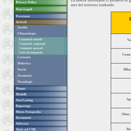
La tabella sottostante ci permette di g
Privacy Policy
aree del territorio lombardo.
Note Legali
Previsioni
Articoli
Analisi
Climatologia
Commenti mensili
Va
Commenti stagionali
Commenti annuali
Serie Nivometriche
Como-
Curiosità
Didattica
Storia
Mila
Strumenti
Tecnologie
Mappe
Modelli
Sp
NowCasting
Reportage
Meteo Fotografia
Olmo 
Documenti
Software
Br
Tutto sul CML