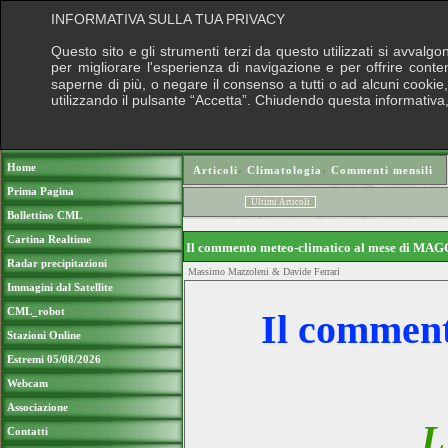
INFORMATIVA SULLA TUA PRIVACY
Questo sito e gli strumenti terzi da questo utilizzati si avvalgo
per migliorare l'esperienza di navigazione e per offrire conte
saperne di più, o negare il consenso a tutti o ad alcuni cookie, 
utilizzando il pulsante “Accetta”. Chiudendo questa informativa
Puoi sostenere le nostre attività con una
Home
Articoli
›
Climatologia
›
Commenti mensili
Prima Pagina
Ultimi Articoli
Bollettino CML
Cartina Realtime
Il commento meteo-climatico al mese di M
Radar precipitazioni
Massimo Mazzoleni & Davide Ferrari
Immagini dal Satellite
CML_robot
Il commen
Stazioni Online
Estremi 05/08/2026
Webcam
Associazione
L
Contatti