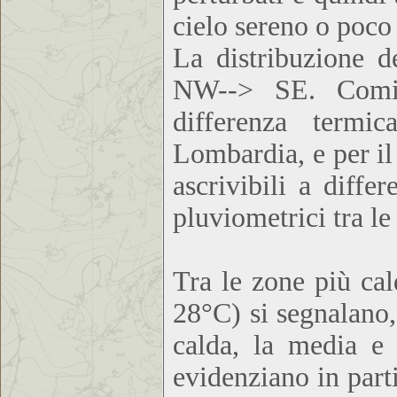
cielo sereno o poc
La distribuzione d
NW--> SE. Cominc
differenza termi
Lombardia, e per il
ascrivibili a diff
pluviometrici tra l
Tra le zone più cal
28°C) si segnalano
calda, la media e 
evidenziano in part