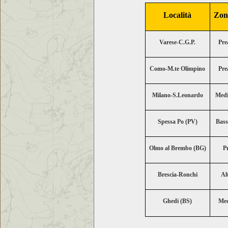
Località
Zon
Varese-C.G.P.
Pre
Como-M.te Olimpino
Pre
Milano-S.Leonardo
Medi
Spessa Po (PV)
Bass
Olmo al Brembo (BG)
Pr
Brescia-Ronchi
Al
Ghedi (BS)
Med