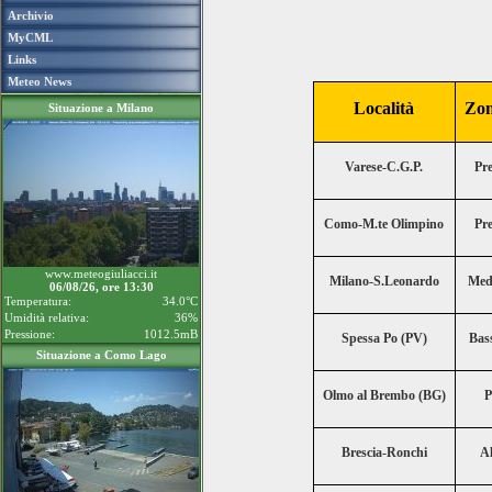
Archivio
MyCML
Links
Meteo News
Località
Zon
Situazione a Milano
Varese-C.G.P.
Pre
Como-M.te Olimpino
Pre
www.meteogiuliacci.it
Milano-S.Leonardo
Med
06/08/26, ore 13:30
Temperatura:
34.0°C
Umidità relativa:
36%
Pressione:
1012.5mB
Spessa Po (PV)
Bas
Situazione a Como Lago
Olmo al Brembo (BG)
P
Brescia-Ronchi
Al