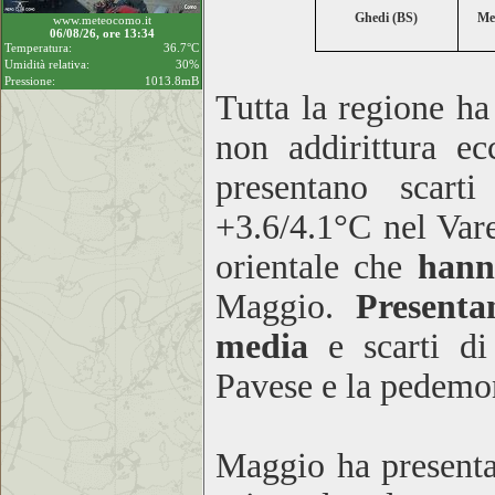
Ghedi (BS)
Me
www.meteocomo.it
06/08/26, ore 13:34
Temperatura:
36.7°C
Umidità relativa:
30%
Pressione:
1013.8mB
Tutta la regione h
non addirittura ec
presentano scarti
+3.6/4.1°C nel Vare
orientale che
hanno
Maggio.
Presentan
media
e scarti di
Pavese e la pedemo
Maggio ha presenta