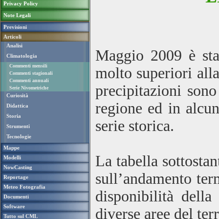
Privacy Policy
Note Legali
Previsioni
Articoli
Analisi
Maggio 2009 è stat
Climatologia
Commenti mensili
molto superiori all
Commenti stagionali
Commenti annuali
precipitazioni sono
Serie Nivometriche
Curiosità
regione ed in alcun
Didattica
Storia
serie storica.
Strumenti
Tecnologie
Mappe
La tabella sottosta
Modelli
NowCasting
sull’andamento term
Reportage
Meteo Fotografia
disponibilità della
Documenti
Software
diverse aree del ter
Tutto sul CML