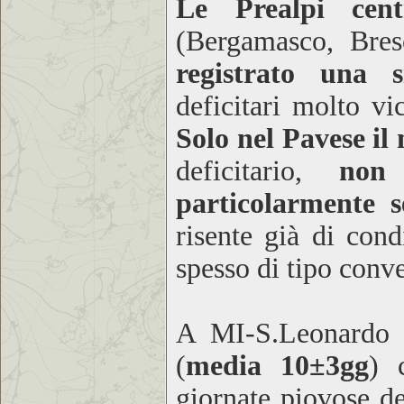
Le Prealpi cent
(Bergamasco, Bre
registrato una s
deficitari molto vi
Solo nel Pavese il
deficitario,
non
particolarmente s
risente già di cond
spesso di tipo conv
A MI-S.Leonardo 
(
media 10±3gg
) 
giornate piovose d