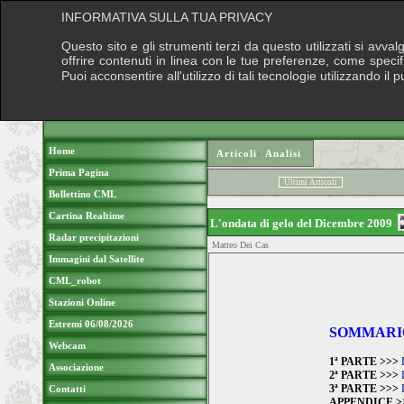
INFORMATIVA SULLA TUA PRIVACY
Questo sito e gli strumenti terzi da questo utilizzati si avva
offrire contenuti in linea con le tue preferenze, come speci
Puoi acconsentire all'utilizzo di tali tecnologie utilizzando 
Home
Articoli
›
Analisi
Prima Pagina
Ultimi Articoli
Bollettino CML
Cartina Realtime
L'ondata di gelo del Dicembre 2009
Radar precipitazioni
Matteo Dei Cas
Immagini dal Satellite
CML_robot
Stazioni Online
Estremi 06/08/2026
SOMMARI
Webcam
1ª PARTE >>>
Associazione
2ª PARTE >>>
3ª PARTE >>>
Contatti
APPENDICE >