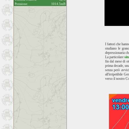
Pressione:
1014.5mB
I fattori che hann
studiano le gran
depressionaria ch
La particolare
sit
fin dal mese di o
prima decade, una
senza però avvici
all'irripetibile 
verso il nostro Co