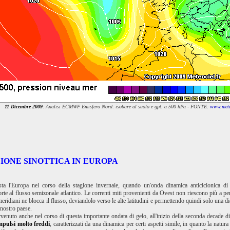
11 Dicembre 2009
: Analisi ECMWF Emisfero Nord: isobare al suolo e gpt. a 500 hPa - FONTE:
www.meteo
IONE SINOTTICA IN EUROPA
sta l'Europa nel corso della stagione invernale, quando un'onda dinamica anticiclonica di 
porte al flusso semizonale atlantico. Le correnti miti provenienti da Ovest non riescono più a pe
eridiani ne blocca il flusso, deviandolo verso le alte latitudini e permettendo quindi solo una di
 nostro paese.
venuto anche nel corso di questa importante ondata di gelo, all'inizio della seconda decade di
mpulsi molto freddi
, caratterizzati da una dinamica per certi aspetti simile, in quanto la nat