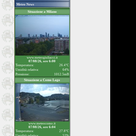
Meteo News
Situazione a Milano
www.meteogiuliacci.it
07/08/26, ore 6:00
Temperatura:
26.4°C
Umidità relativa:
64%
Pressione:
1012.5mB
Situazione a Como Lago
www.meteocomo.it
07/08/26, ore 6:04
Temperatura:
27.8°C
Umidità relativa:
52%