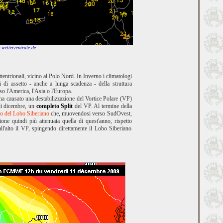
wetterzentrale.de
tentrionali, vicino al Polo Nord. In Inverno i climatologi
 di assetto - anche a lunga scadenza - della struttura
rso l'America, l'Asia o l'Europa.
a causato una destabilizzazione del Vortice Polare (VP)
di dicembre, un
completo Split
del VP. Al termine della
to del Lobo Siberiano
che, muovendosi verso SudOvest,
ione quindi più attenuata quella di quest'anno, rispetto
ll'alto il VP, spingendo direttamente il Lobo Siberiano