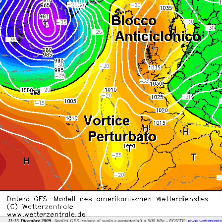
11-15 Dicembre 2009
: Analisi GFS isobare al suolo e geopoteziali a 500 hPa -
FONTE:
www.wetterzentr