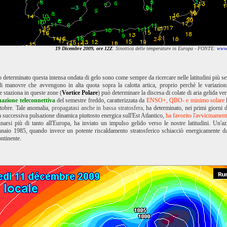
19 Dicembre 2009, ore 12Z
: Sinottica delle temperature in Europa - FONTE:
www.
o determinato questa intensa ondata di gelo sono come sempre da ricercare nelle latitudini più set
di manovre che avvengono in alta quota sopra la calotta artica, proprio perchè le variazioni
e staziona in queste zone (
Vortice Polare
) può determinare la discesa di colate di aria gelida ve
uazione teleconnettiva
del semestre freddo, caratterizzata da
ENSO+, QBO- e minimo solare
h
ttobre. Tale anomalia,
propagatasi anche in bassa stratosfera
,
ha determinato, nei primi giorni 
 successiva pulsazione dinamica piuttosto energica sull'Est Atlantico,
ha favorito l'avvicinamen
narsi più di tanto all'Europa, ha inviato un impulso gelido verso le nostre latitudini. Un'az
Gennaio 1985, quando invece un potente riscaldamento stratosferico schiacciò energicamente da
ntinente.