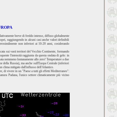
UROPA
lativamente breve di freddo intenso, diffuso globalmente
uropei, raggiungendo in alcuni casi anche valori definibili
verosimilmente non inferiori ai 10-20 anni, cosiderando
ficata sui vasti territori del Vecchio Continente, formando
quente l'intensità raggiunta da questa ondata di gelo: in
icinata nemmeno lontanamente allo zero! Temperature a due
one della Russia), ma anche sull'Euopa Centrale (inferiori
n clima mitigato dall'influsso dell'Atlantico.
, di vivere in un "Paese a tutti gli effetti Mediterraneo":
anura Padana, l'unico settore climaticamente più vicino