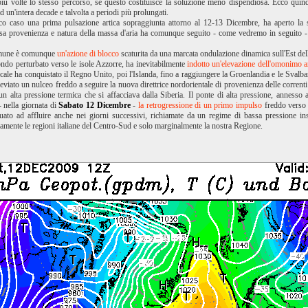
iù volte lo stesso percorso, se questo costituisce la soluzione meno dispendiosa. Ecco quin
ad un'intera decade e talvolta a periodi più prolungati.
ico caso una prima pulsazione artica sopraggiunta attorno al 12-13 Dicembre, ha aperto la s
sa provenienza e natura della massa d'aria ha comunque seguito - come vedremo in seguito - u
omune è comunque
un'a
zione di blocco
scaturita da una marcata ondulazione dinamica sull'Est dell
do perturbato verso le isole Azzorre, ha inevitabilmente
indotto un'elevazione dell'omonimo ant
icale ha conquistato il Regno Unito, poi l'Islanda, fino a raggiungere la Groenlandia e le Sval
viato un nulceo freddo a seguire la nuova direttrice nordorientale di provenienza delle correnti p
un alta pressione termica che si affacciava dalla Siberia. Il ponte di alta pressione, annesso 
- nella giornata di
Sabato 12 Dicembre
-
la retrogressione di un primo impulso
freddo verso 
uato ad affluire anche nei giorni successivi, richiamate da un regime di bassa pressione in
lamente le regioni italiane del Centro-Sud e solo marginalmente la nostra Regione.