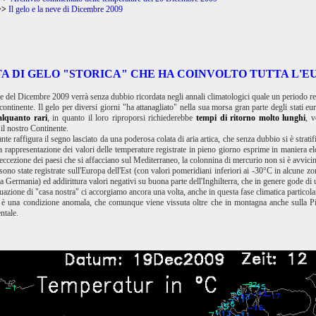
>>
Il gelo e la neve di Dicembre 2009
A DI GELO "STORICA" CHE HA COINVOLTO TUTTA L'E
 del Dicembre 2009 verrà senza dubbio ricordata negli annali climatologici quale un periodo re
 continente. Il gelo per diversi giorni "ha attanagliato" nella sua morsa gran parte degli stati e
alquanto rari
, in quanto il loro riproporsi richiederebbe
tempi di ritorno molto lunghi
, 
il nostro Continente.
te raffigura il segno lasciato da una poderosa colata di aria artica, che senza dubbio si è strati
a rappresentazione dei valori delle temperature registrate in pieno giorno esprime in maniera elo
d eccezione dei paesi che si affacciano sul Mediterraneo, la colonnina di mercurio non si è avv
sono state registrate sull'Europa dell'Est (con valori pomeridiani inferiori ai -30°C in alcune z
la Germania) ed addirittura valori negativi su buona parte dell'Inghilterra, che in genere gode di u
azione di "casa nostra" ci accorgiamo ancora una volta, anche in questa fase climatica particolare
ia è una condizione anomala, che comunque viene vissuta oltre che in montagna anche sulla Pi
ntale.