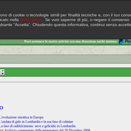
lgono di cookie o tecnologie simili per finalità tecniche e, con il tuo c
ficato nella
. Se vuoi saperne di più, o negare il consenso a
cookie policy
il pulsante “Accetta”. Chiudendo questa informativa, continui senza accett
Puoi sostenere le nostre attività con una donazione anche minima:
O
L'evoluzione sinottica in Europa
L'ondata di gelo in Lombardia e la sua fase di culmine
La fase di raddolcimento: neve e gelicidio in Lombardia
>>
Archivio commentato delle temperature del 20 Dicembre 2009