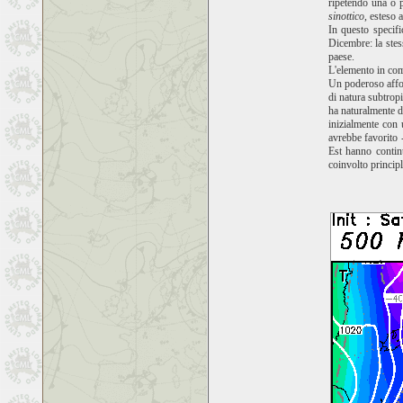
ripetendo una o p
sinottico
, esteso 
In questo specif
Dicembre: la stes
paese.
L'elemento in c
Un poderoso affon
di natura subtrop
ha naturalmente de
inizialmente con 
avrebbe favorito 
Est hanno contin
coinvolto princip