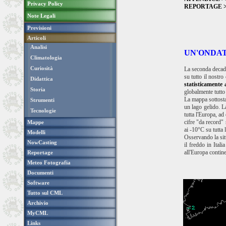
Privacy Policy
REPORTAGE 
Note Legali
Previsioni
Articoli
Analisi
UN'ONDAT
Climatologia
Curiosità
La seconda decade
su tutto il nostro
Didattica
statisticamente 
Storia
globalmente tutto 
La mappa sottostan
Strumenti
un lago gelido. L
Tecnologie
tutta l'Europa, a
cifre "da record" 
Mappe
ai -10°C su tutta 
Modelli
Osservando la situ
NowCasting
il freddo in Ital
all'Europa contine
Reportage
Meteo Fotografia
Documenti
Software
Tutto sul CML
Archivio
MyCML
Links