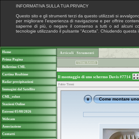
INFORMATIVA SULLA TUA PRIVACY
Questo sito e gli strumenti terzi da questo utilizzati si avvalgon
per migliorare l'esperienza di navigazione e per offrire conten
saperne di più, o negare il consenso a tutti o ad alcuni cook
tecnologie utilizzando il pulsante “Accetta”. Chiudendo questa 
Puoi sostenere le nostre attività con una do
Home
Articoli
›
Strumenti
Prima Pagina
Ultimi Articoli
Bollettino CML
Cartina Realtime
Il montaggio di uno schermo Davis #7714
Radar precipitazioni
Fabio Tironi
Immagini dal Satellite
CML_robot
Stazioni Online
Estremi 05/08/2026
Webcam
Associazione
Contatti