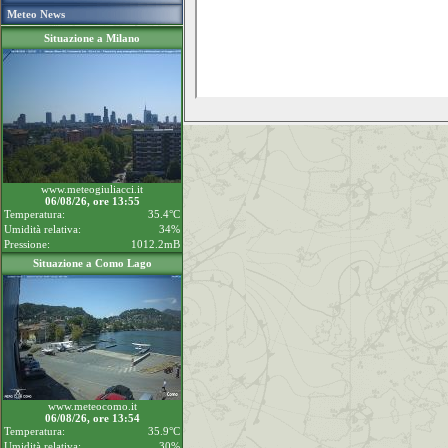
Meteo News
Situazione a Milano
www.meteogiuliacci.it
06/08/26, ore 13:55
Temperatura:
35.4°C
Umidità relativa:
34%
Pressione:
1012.2mB
Situazione a Como Lago
www.meteocomo.it
06/08/26, ore 13:54
Temperatura:
35.9°C
Umidità relativa:
30%