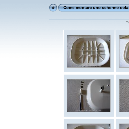
Come montare uno schermo solar
Pag