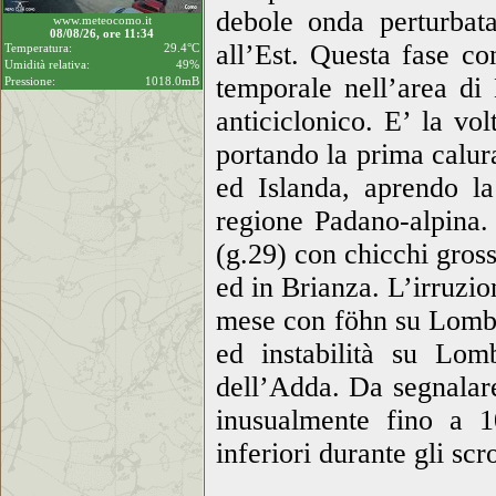
debole onda perturbat
www.meteocomo.it
08/08/26, ore 11:34
all’Est. Questa fase co
Temperatura:
29.4°C
Umidità relativa:
49%
temporale nell’area di
Pressione:
1018.0mB
anticiclonico. E’ la vol
portando la prima calura
ed Islanda, aprendo la
regione Padano-alpina.
(g.29) con chicchi gros
ed in Brianza. L’irruzio
mese con föhn su Lomb
ed instabilità su Lom
dell’Adda. Da segnalare 
inusualmente fino a 
inferiori durante gli scr