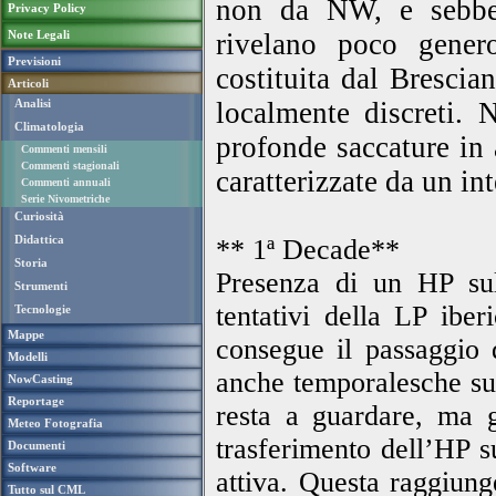
non da NW, e sebbene
Privacy Policy
Note Legali
rivelano poco gener
Previsioni
costituita dal Brescia
Articoli
Analisi
localmente discreti. N
Climatologia
profonde saccature in
Commenti mensili
Commenti stagionali
caratterizzate da un in
Commenti annuali
Serie Nivometriche
Curiosità
Didattica
** 1ª Decade**
Storia
Presenza di un HP sul
Strumenti
tentativi della LP iber
Tecnologie
Mappe
consegue il passaggio d
Modelli
anche temporalesche su 
NowCasting
Reportage
resta a guardare, ma g
Meteo Fotografia
trasferimento dell’HP s
Documenti
Software
attiva. Questa raggiun
Tutto sul CML