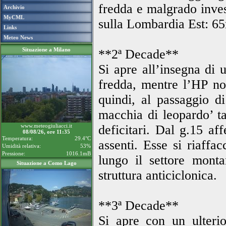
fredda e malgrado invest
Archivio
MyCML
sulla Lombardia Est: 65
Links
Meteo News
Situazione a Milano
**2ª Decade**
Si apre all’insegna di u
fredda, mentre l’HP non
quindi, al passaggio 
macchia di leopardo’ t
www.meteogiuliacci.it
deficitari. Dal g.15 af
08/08/26, ore 11:35
Temperatura:
29.4°C
assenti. Esse si riaffa
Umidità relativa:
53%
Pressione:
1016.1mB
lungo il settore mont
Situazione a Como Lago
struttura anticiclonica.
**3ª Decade**
Si apre con un ulteri