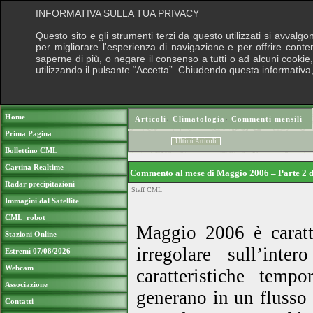
INFORMATIVA SULLA TUA PRIVACY
Questo sito e gli strumenti terzi da questo utilizzati si avvalgo
per migliorare l'esperienza di navigazione e per offrire conte
saperne di più, o negare il consenso a tutti o ad alcuni cookie, 
utilizzando il pulsante “Accetta”. Chiudendo questa informativa
Puoi sostenere le nostre attività con una
Home
Articoli
›
Climatologia
›
Commenti mensili
Prima Pagina
Ultimi Articoli
Bollettino CML
Cartina Realtime
Commento al mese di Maggio 2006 – Parte 2 di
Radar precipitazioni
Staff CML
Immagini dal Satellite
CML_robot
Maggio 2006 è caratt
Stazioni Online
irregolare sull’int
Estremi 07/08/2026
Webcam
caratteristiche temp
Associazione
generano in un flusso
Contatti