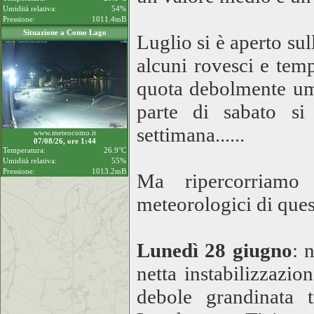
Umidità relativa:
54%
Pressione:
1011.4mB
Situazione a Como Lago
Luglio si è aperto sul
alcuni rovesci e temp
quota debolmente umi
parte di sabato si
settimana......
www.meteocomo.it
07/08/26, ore 1:44
Temperatura:
26.9°C
Umidità relativa:
55%
Pressione:
1013.2mB
Ma ripercorriamo 
meteorologici di ques
Lunedì 28 giugno
: 
netta instabilizzazi
debole grandinata 