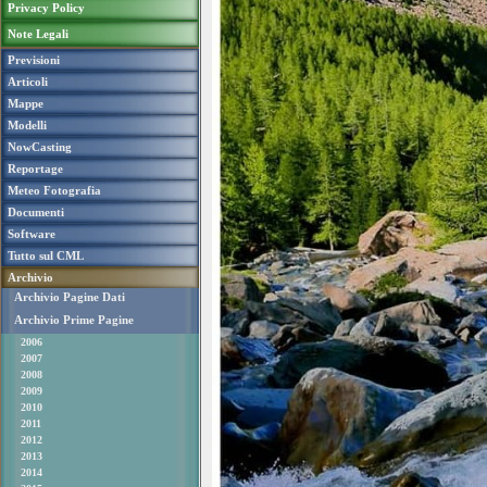
Privacy Policy
Note Legali
Previsioni
Articoli
Mappe
Modelli
NowCasting
Reportage
Meteo Fotografia
Documenti
Software
Tutto sul CML
Archivio
Archivio Pagine Dati
Archivio Prime Pagine
2006
2007
2008
2009
2010
2011
2012
2013
2014