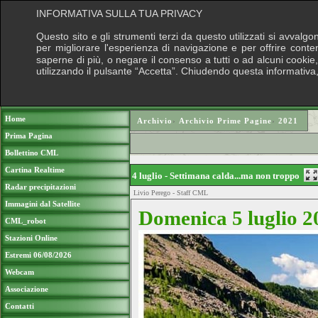
INFORMATIVA SULLA TUA PRIVACY
Questo sito e gli strumenti terzi da questo utilizzati si avvalgo
per migliorare l'esperienza di navigazione e per offrire conte
saperne di più, o negare il consenso a tutti o ad alcuni cookie, 
utilizzando il pulsante “Accetta”. Chiudendo questa informativa
Puoi sostenere le nostre attività con una
Home
Archivio
›
Archivio Prime Pagine
›
2021
Prima Pagina
Bollettino CML
Cartina Realtime
4 luglio - Settimana calda...ma non troppo
Radar precipitazioni
Livio Perego - Staff CML
Immagini dal Satellite
Domenica 5 luglio 2
CML_robot
Stazioni Online
Estremi 06/08/2026
Webcam
Associazione
Contatti