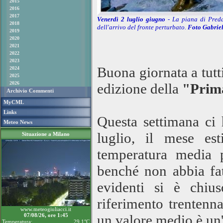
2015
2016
2017
Venerdì 2 luglio giugno
- La piana di Pred
2018
dell'arrivo del fronte perturbato.
Foto Gabriel
2019
2020
2021
2022
2023
Buona giornata a tutt
2024
2025
2026
edizione della
"Prim
Archivio Commenti
MyCML
Links
Questa settimana ci 
Meteo News
luglio, il mese es
Situazione a Milano
temperatura media p
benché non abbia fat
evidenti si è chiu
riferimento trentenn
www.meteogiuliacci.it
07/08/26, ore 1:45
un valore medio è un
Temperatura:
29.1°C