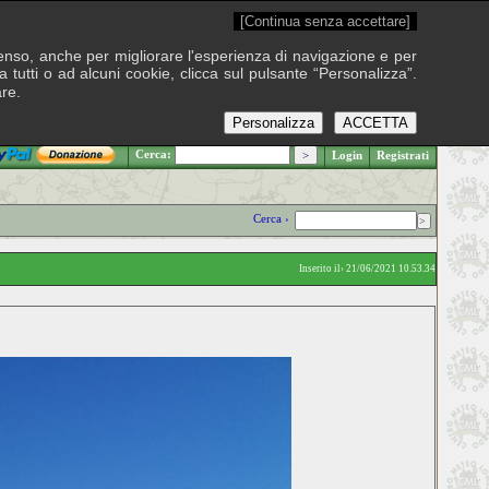
[Continua senza accettare]
onsenso, anche per migliorare l'esperienza di navigazione e per
 tutti o ad alcuni cookie, clicca sul pulsante “Personalizza”.
are.
Personalizza
ACCETTA
.: Venerdì 7 agosto 2026
Cerca:
Login
Registrati
Cerca ›
Inserito il› 21/06/2021 10.53.34