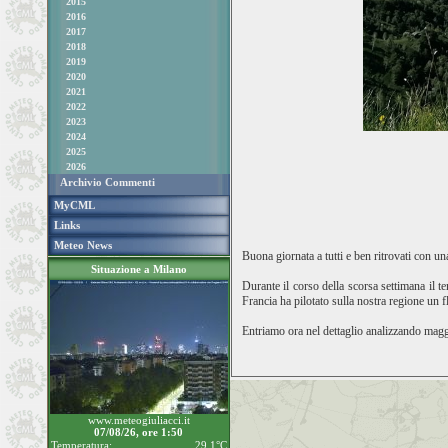
2015
2016
2017
2018
2019
2020
2021
2022
2023
2024
2025
2026
Archivio Commenti
MyCML
Links
Meteo News
Buona giornata a tutti e ben ritrovati con u
Situazione a Milano
Durante il corso della scorsa settimana il 
Francia ha pilotato sulla nostra regione un f
Entriamo ora nel dettaglio analizzando magg
www.meteogiuliacci.it
07/08/26, ore 1:50
Temperatura:
29.1°C