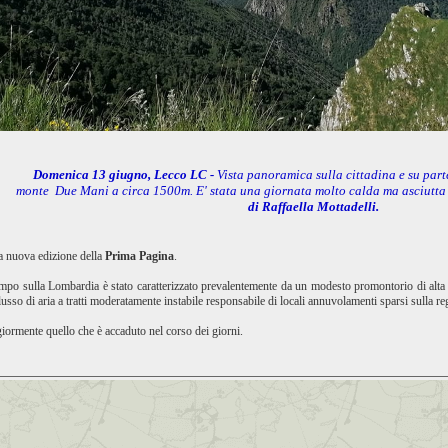
Domenica 13 giugno, Lecco LC
-
Vista panoramica sulla cittadina e su par
monte Due Mani a circa 1500m. E' stata una giornata molto calda ma asciutta e
di Raffaella Mottadelli.
na nuova edizione della
Prima Pagina
.
tempo sulla Lombardia è stato caratterizzato prevalentemente da un modesto promontorio di alta 
lusso di aria a tratti moderatamente instabile responsabile di locali annuvolamenti sparsi sulla re
iormente quello che è accaduto nel corso dei giorni.