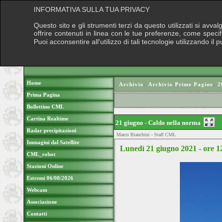
INFORMATIVA SULLA TUA PRIVACY
Questo sito e gli strumenti terzi da questo utilizzati si avva
offrire contenuti in linea con le tue preferenze, come speci
Puoi acconsentire all'utilizzo di tali tecnologie utilizzando 
Home
Archivio
›
Archivio Prime Pagine
›
2
Prima Pagina
Bollettino CML
Cartina Realtime
21 giugno - Caldo nella norma
Radar precipitazioni
Marco Bianchini - Staff CML
Immagini dal Satellite
Lunedì 21 giugno 2021 - ore 1
CML_robot
Stazioni Online
Estremi 06/08/2026
Webcam
Associazione
Contatti