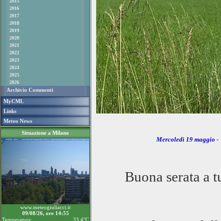
2015
2016
2017
2018
2019
2020
2021
2022
2023
2024
2025
2026
Archivio Commenti
MyCML
Links
Meteo News
Situazione a Milano
Mercoledì 19 maggio 
Buona serata a t
www.meteogiuliacci.it
09/08/26, ore 14:55
Temperatura:
33.4°C