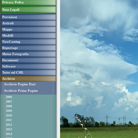
Privacy Policy
Note Legali
Previsioni
Articoli
Mappe
Modelli
NowCasting
Reportage
Meteo Fotografia
Documenti
Software
Tutto sul CML
Archivio
Archivio Pagine Dati
Archivio Prime Pagine
2006
2007
2008
2009
2010
2011
2012
2013
2014