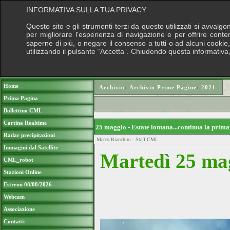
INFORMATIVA SULLA TUA PRIVACY
Questo sito e gli strumenti terzi da questo utilizzati si avvalgo
per migliorare l'esperienza di navigazione e per offrire conte
saperne di più, o negare il consenso a tutti o ad alcuni cookie, 
utilizzando il pulsante “Accetta”. Chiudendo questa informativa
Puoi sostenere le nostre attività con una
Home
Archivio
›
Archivio Prime Pagine
›
2021
Prima Pagina
Bollettino CML
Cartina Realtime
25 maggio - Estate lontana...continua la pri
Radar precipitazioni
Marco Bianchini - Staff CML
Immagini dal Satellite
Martedì 25 mag
CML_robot
Stazioni Online
Estremi 08/08/2026
Webcam
Associazione
Contatti