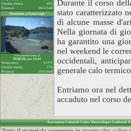
Durante il corso del
Umidità relativa:
40%
Pressione:
1014.5mB
stato caratterizzato 
Situazione a Como Lago
di alcune masse d'ar
Nella giornata di gi
ha garantito una gior
nel weekend le corren
www.meteocomo.it
occidentali, anticip
09/08/26, ore 14:44
Temperatura:
34.2°C
Umidità relativa:
37%
generale calo termico
Pressione:
1016.0mB
Entriamo ora nel det
accaduto nel corso de
Associazione Culturale Centro Meteorologico Lombardo E
Tutto il materiale contenuto in questo sito, salvo