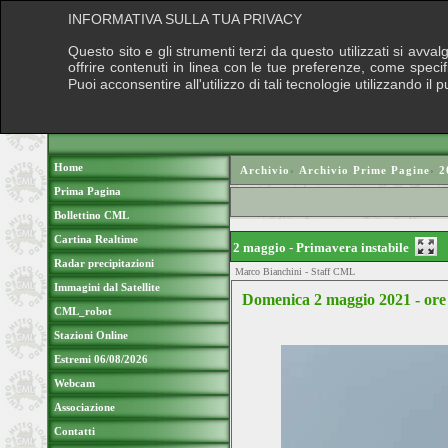
INFORMATIVA SULLA TUA PRIVACY
Questo sito e gli strumenti terzi da questo utilizzati si avva
offrire contenuti in linea con le tue preferenze, come speci
Puoi acconsentire all'utilizzo di tali tecnologie utilizzando 
Home
Archivio
›
Archivio Prime Pagine
›
2
Prima Pagina
Bollettino CML
Cartina Realtime
2 maggio - Primavera instabile
Radar precipitazioni
Marco Bianchini - Staff CML
Immagini dal Satellite
Domenica 2 maggio 2021 - ore
CML_robot
Stazioni Online
Estremi 06/08/2026
Webcam
Associazione
Contatti