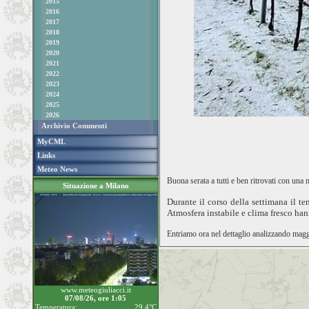
2015
2016
2017
2018
2019
2020
2021
2022
2023
2024
2025
2026
Archivio Commenti
MyCML
Links
Meteo News
Buona serata a tutti e ben ritrovati con una 
Situazione a Milano
Durante il corso della settimana il te
Atmosfera instabile e clima fresco ha
Entriamo ora nel dettaglio analizzando magg
www.meteogiuliacci.it
07/08/26, ore 1:05
Temperatura:
29.4°C