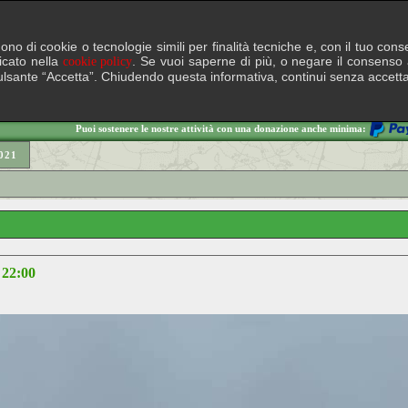
lgono di cookie o tecnologie simili per finalità tecniche e, con il tuo c
ficato nella
. Se vuoi saperne di più, o negare il consenso a
cookie policy
il pulsante “Accetta”. Chiudendo questa informativa, continui senza accett
Puoi sostenere le nostre attività con una donazione anche minima:
021
 22:00