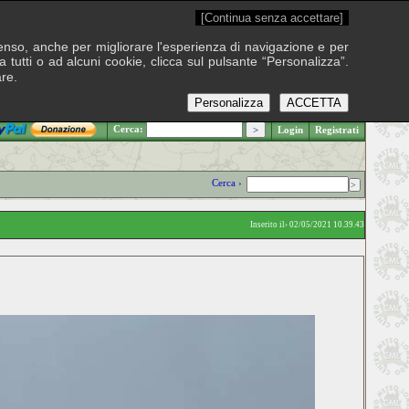
[Continua senza accettare]
onsenso, anche per migliorare l'esperienza di navigazione e per
 tutti o ad alcuni cookie, clicca sul pulsante “Personalizza”.
are.
Personalizza
ACCETTA
.: Venerdì 7 agosto 2026
Cerca:
Login
Registrati
Cerca ›
Inserito il› 02/05/2021 10.39.43