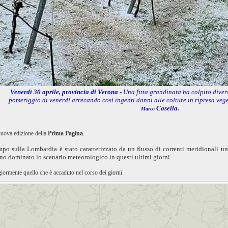
Venerdì 30 aprile,
provincia
di Verona -
Una fitta grandinata ha colpito diver
pomeriggio di venerdì arrecando così ingenti danni alle colture in ripresa vege
Casella.
Marco
nuova edizione della
Prima Pagina
.
mpo sulla Lombardia è stato caratterizzato da un flusso di correnti meridionali um
nno dominato lo scenario meteorologico in questi ultimi giorni.
iormente quello che è accaduto nel corso dei giorni.