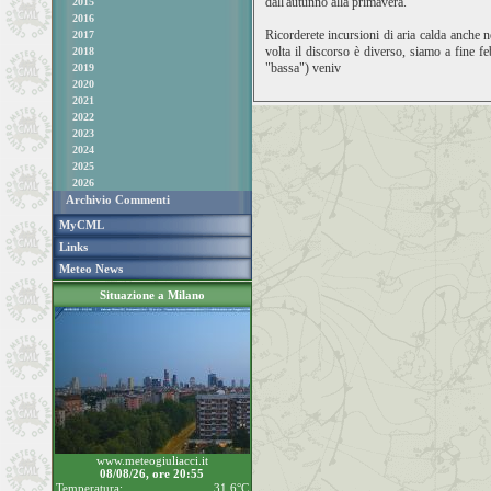
dall'autunno alla primavera.
2015
2016
Ricorderete incursioni di aria calda anche ne
2017
volta il discorso è diverso, siamo a fine f
2018
"bassa") veniv
2019
2020
2021
2022
2023
2024
2025
2026
Archivio Commenti
MyCML
Links
Meteo News
Situazione a Milano
www.meteogiuliacci.it
08/08/26, ore 20:55
Temperatura:
31.6°C