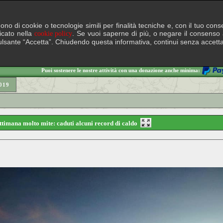
lgono di cookie o tecnologie simili per finalità tecniche e, con il tuo c
ficato nella
. Se vuoi saperne di più, o negare il consenso a
cookie policy
il pulsante “Accetta”. Chiudendo questa informativa, continui senza accett
Puoi sostenere le nostre attività con una donazione anche minima:
019
ettimana molto mite: caduti alcuni record di caldo