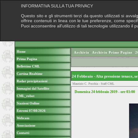
INFORMATIVA SULLA TUA PRIVACY
Questo sito e gli strumenti terzi da questo utilizzati si avva
offrire contenuti in linea con le tue preferenze, come speci
Puoi acconsentire all'utilizzo di tali tecnologie utilizzando 
Home
Archivio
›
Archivio Prime Pagine
›
2
Prima Pagina
Bollettino CML
Cartina Realtime
24 Febbraio - Alta pressione tenace, s
Radar precipitazioni
Maurizio C. Pocchia - Staff CML
Immagini dal Satellite
Domenica 24 febbraio 2019 - ore 03
:00
CML_robot
Stazioni Online
Estremi 07/08/2026
Webcam
Associazione
Contatti