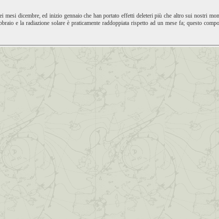
i mesi dicembre, ed inizio gennaio che han portato effetti deleteri più che altro sui nostri monti
ebbraio e la radiazione solare è praticamente raddoppiata rispetto ad un mese fa; questo comp