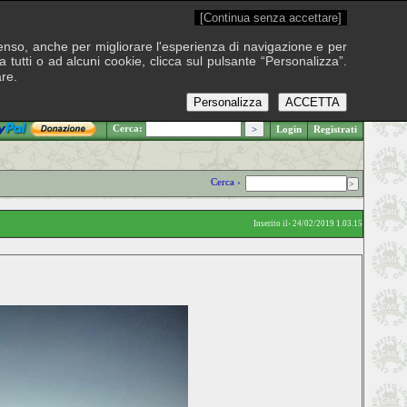
[Continua senza accettare]
onsenso, anche per migliorare l'esperienza di navigazione e per
 tutti o ad alcuni cookie, clicca sul pulsante “Personalizza”.
are.
Personalizza
ACCETTA
.: Sabato 8 agosto 2026
Cerca:
Login
Registrati
Cerca ›
Inserito il› 24/02/2019 1.03.15