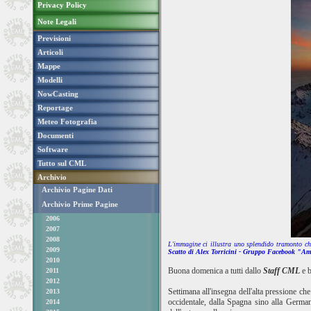
Privacy Policy
Note Legali
Previsioni
Articoli
Mappe
Modelli
NowCasting
Reportage
Meteo Fotografia
Documenti
Software
Tutto sul CML
Archivio
Archivio Pagine Dati
Archivio Prime Pagine
2006
2007
2008
L'immagine ci illustra uno splendido tramonto che
2009
Scatto di Alex Torricini - Gruppo Facebook "Am
2010
Buona domenica a tutti dallo
Staff CML
e b
2011
2012
Settimana all'insegna dell'alta pressione ch
2013
occidentale, dalla Spagna sino alla German
2014