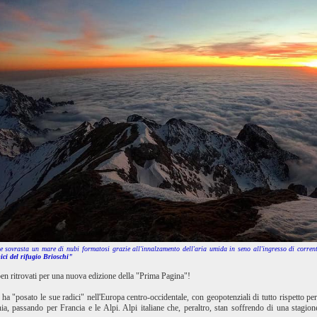
 sovrasta un mare di nubi formatosi grazie all'innalzamento dell'aria umida in seno all'ingresso di corren
ici del rifugio Brioschi"
en ritrovati per una nuova edizione della "Prima Pagina"!
e ha "posato le sue radici" nell'Europa centro-occidentale, con geopotenziali di tutto rispetto pe
ia, passando per Francia e le Alpi. Alpi italiane che, peraltro, stan soffrendo di una stagio