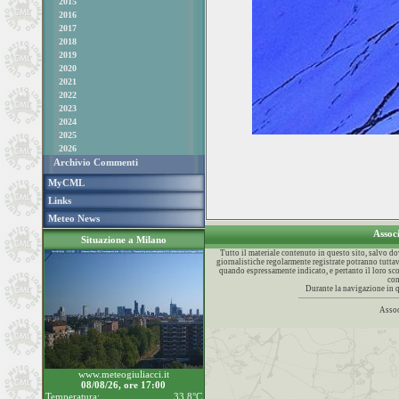
2015
2016
2017
2018
2019
2020
2021
2022
2023
2024
2025
2026
Archivio Commenti
MyCML
Links
Meteo News
Assoc
Situazione a Milano
Tutto il materiale contenuto in questo sito, salvo 
giornalistiche regolarmente registrate potranno tuttav
quando espressamente indicato, e pertanto il loro sco
con
Durante la navigazione in q
Assoc
www.meteogiuliacci.it
08/08/26, ore 17:00
Temperatura:
33.8°C