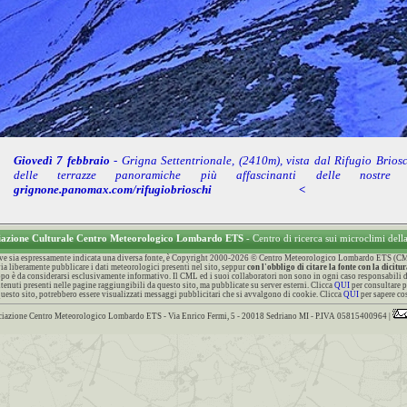
Giovedì 7 febbraio
- Grigna Settentrionale, (2410m), vista dal Rifugio Brios
delle terrazze panoramiche più affascinanti delle nostre
grignone.panomax.com/rifugiobrioschi <
iazione Culturale Centro Meteorologico Lombardo ETS
- Centro di ricerca sui microclimi dell
dove sia espressamente indicata una diversa fonte, è Copyright 2000-2026 © Centro Meteorologico Lombardo ETS (CML) e
ia liberamente pubblicare i dati meteorologici presenti nel sito, seppur
con l'obbligo di citare la fonte con la di
po è da considerarsi esclusivamente informativo. Il CML ed i suoi collaboratori non sono in ogni caso responsabili del
tenuti presenti nelle pagine raggiungibili da questo sito, ma pubblicate su server esterni. Clicca
QUI
per consultare p
uesto sito, potrebbero essere visualizzati messaggi pubblicitari che si avvalgono di cookie. Clicca
QUI
per sapere cos
iazione Centro Meteorologico Lombardo ETS - Via Enrico Fermi, 5 - 20018 Sedriano MI - P.IVA 05815400964 |