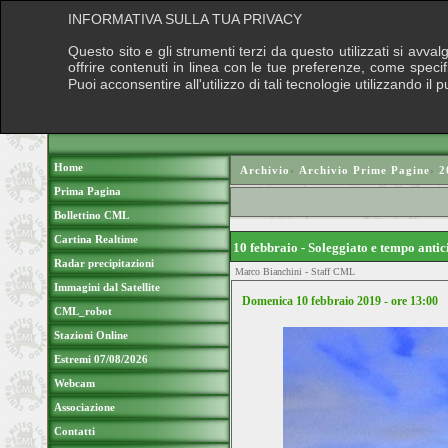
INFORMATIVA SULLA TUA PRIVACY
Questo sito e gli strumenti terzi da questo utilizzati si avva
offrire contenuti in linea con le tue preferenze, come speci
Puoi acconsentire all'utilizzo di tali tecnologie utilizzando 
Home
Archivio
›
Archivio Prime Pagine
›
2
Prima Pagina
Bollettino CML
Cartina Realtime
10 febbraio - Soleggiato e tempo anti
Radar precipitazioni
Marco Bianchini - Staff CML
Immagini dal Satellite
Domenica 10 febbraio 2019 - ore 13:00
CML_robot
Stazioni Online
Estremi 07/08/2026
Webcam
Associazione
Contatti