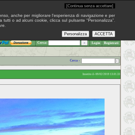
[Continua senza accettare]
onsenso, anche per migliorare l'esperienza di navigazione e per
 tutti o ad alcuni cookie, clicca sul pulsante “Personalizza”.
are.
Personalizza
ACCETTA
.: Sabato 8 agosto 2026
Cerca:
Login
Registrati
Cerca ›
Inserito il› 09/02/2019 13.01.33