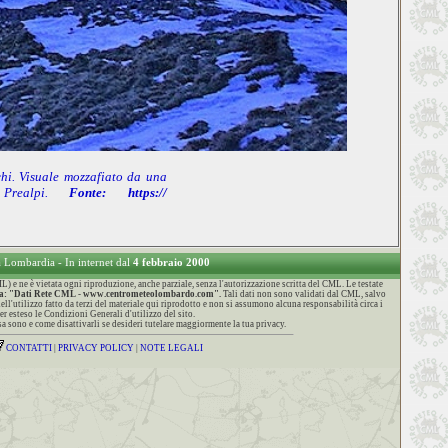
chi. Visuale mozzafiato da una
 Prealpi.
Fonte: https://
a Lombardia - In internet dal
4 febbraio 2000
 ne è vietata ogni riproduzione, anche parziale, senza l'autorizzazione scritta del CML. Le testate
citura: "Dati Rete CML - www.centrometeolombardo.com".
Tali dati non sono validati dal CML, salvo
l'utilizzo fatto da terzi del materiale qui riprodotto e non si assumono alcuna responsabilità circa i
er esteso le Condizioni Generali d'utilizzo del sito.
a sono e come disattivarli se desideri tutelare maggiormente la tua privacy.
CONTATTI
|
PRIVACY POLICY
|
NOTE LEGALI