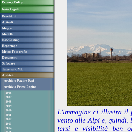
Privacy Policy
Note Legali
Previsioni
Articoli
Mappe
Modelli
NowCasting
Reportage
Meteo Fotografia
Documenti
Software
Tutto sul CML
Archivio
Archivio Pagine Dati
Archivio Prime Pagine
2006
2007
2008
2009
L'immagine ci illustra il
2010
2011
vento alle Alpi e, quindi,
2012
2013
tersi e visibilità ben 
2014