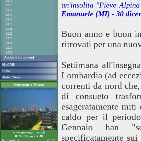
2015
un'insolita "Pieve Alpin
2016
2017
Emanuele (MI) -
30 dice
2018
2019
2020
2021
Buon anno e buon ini
2022
2023
ritrovati per una nuo
2024
2025
2026
Archivio Commenti
Settimana all'insegn
MyCML
Links
Lombardia (ad eccezio
Meteo News
correnti da nord che,
Situazione a Milano
di consueto trasfo
esageratamente miti 
caldo per il period
Gennaio han "sov
www.meteogiuliacci.it
specificatamente sui 
07/08/26, ore 5:30
Temperatura:
26.2°C