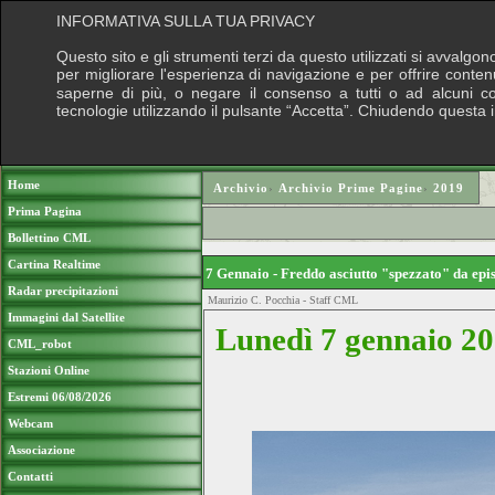
INFORMATIVA SULLA TUA PRIVACY
Questo sito e gli strumenti terzi da questo utilizzati si avvalgon
per migliorare l'esperienza di navigazione e per offrire conten
saperne di più, o negare il consenso a tutti o ad alcuni cook
tecnologie utilizzando il pulsante “Accetta”. Chiudendo questa 
Puoi sostenere le nostre attività con una do
Home
Archivio
›
Archivio Prime Pagine
›
2019
Prima Pagina
Bollettino CML
Cartina Realtime
7 Gennaio - Freddo asciutto "spezzato" da epi
Radar precipitazioni
Maurizio C. Pocchia - Staff CML
Immagini dal Satellite
Lunedì 7 gennaio 20
CML_robot
Stazioni Online
Estremi 06/08/2026
Webcam
Associazione
Contatti