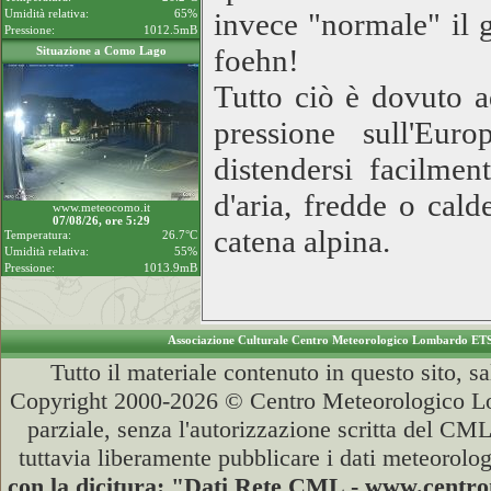
Umidità relativa:
65%
invece "normale" il 
Pressione:
1012.5mB
foehn!
Situazione a Como Lago
Tutto ciò è dovuto a
pressione sull'Eur
distendersi facilme
d'aria, fredde o cal
www.meteocomo.it
07/08/26, ore 5:29
catena alpina.
Temperatura:
26.7°C
Umidità relativa:
55%
Pressione:
1013.9mB
Associazione Culturale Centro Meteorologico Lombardo ET
Tutto il materiale contenuto in questo sito, s
Copyright 2000-2026 © Centro Meteorologico Lo
parziale, senza l'autorizzazione scritta del CML
tuttavia liberamente pubblicare i dati meteorolog
con la dicitura: "Dati Rete CML - www.cent