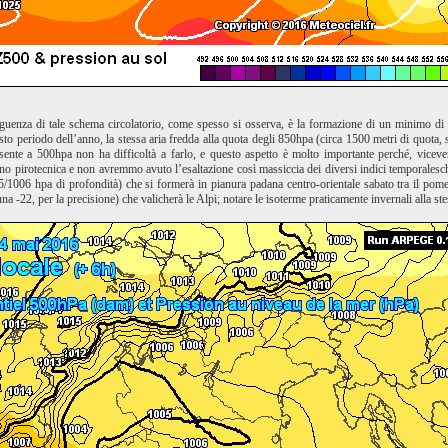
guenza di tale schema circolatorio, come spesso si osserva, è la formazione di un minimo di p
sto periodo dell’anno, la stessa aria fredda alla quota degli 850hpa (circa 1500 metri di quota, s
sente a 500hpa non ha difficoltà a farlo, e questo aspetto è molto importante perché, viceve
 pirotecnica e non avremmo avuto l’esaltazione così massiccia dei diversi indici temporaleschi
5/1006 hpa di profondità) che si formerà in pianura padana centro-orientale sabato tra il pom
 una -22, per la precisione) che valicherà le Alpi; notare le isoterme praticamente invernali alla s