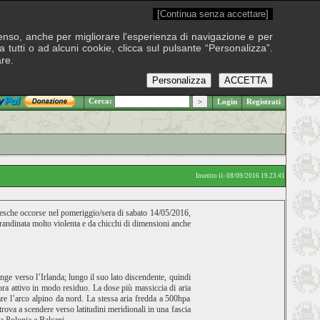
[Continua senza accettare]
onsenso, anche per migliorare l'esperienza di navigazione e per
 tutti o ad alcuni cookie, clicca sul pulsante “Personalizza”.
are.
Personalizza
ACCETTA
.: Venerdì 7 agosto 2026
Cerca:
Login
Registrati
Inserito il› 08/09/2016 19.23.41
alesche occorse nel pomeriggio/sera di sabato 14/05/2016,
grandinata molto violenta e da chicchi di dimensioni anche
nge verso l’Irlanda; lungo il suo lato discendente, quindi
cora attivo in modo residuo. La dose più massiccia di aria
are l’arco alpino da nord. La stessa aria fredda a 500hpa
trova a scendere verso latitudini meridionali in una fascia