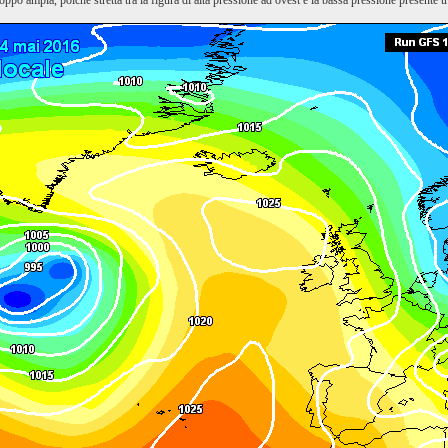
roppo ampia, poichè stretta tra la figura di alta pressione ad ovest e la bassa pressione presente t