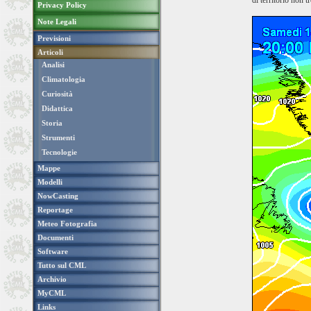
di territorio non t
Privacy Policy
Note Legali
Previsioni
Articoli
Analisi
Climatologia
Curiosità
Didattica
Storia
Strumenti
Tecnologie
Mappe
Modelli
NowCasting
Reportage
Meteo Fotografia
Documenti
Software
Tutto sul CML
Archivio
MyCML
Links