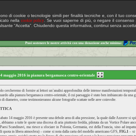
lgono di cookie o tecnologie simili per finalità tecniche e, con il tuo c
ficato nella
. Se vuoi saperne di più, o negare il consenso a
cookie policy
il pulsante “Accetta”. Chiudendo questa informativa, continui senza accett
Puoi sostenere le nostre attività con una donazione anche minima:
 14 maggio 2016 in pianura bergamasca centro-orientale
olo cercheremo di fornire ai lettori un’analisi approfondita delle intense manifestazioni tempor
guardo alla pianura bergamasca centro-orientale, il cui paesaggio è stato ben imbiancato da una 
m di diametro, come testimonieranno alcune fotografie scattate nelle aree coinvolte.
OTTICA
sabato 14 maggio 2016 è presente una debole area di alta pressione, la quale dalle Azzorre si spi
a, abbiamo a tutte le quote una discesa di aria piuttosto fredda, pilotata da un Vortice Polare an
 Paesi Scandinavi, ma riesce a sfociare in Polonia, Germania, est della Francia, sino ad impatt
di quota in libera atmosfera) – come si nota dalla carta del modello americano GFS,
FIG.1
– si 