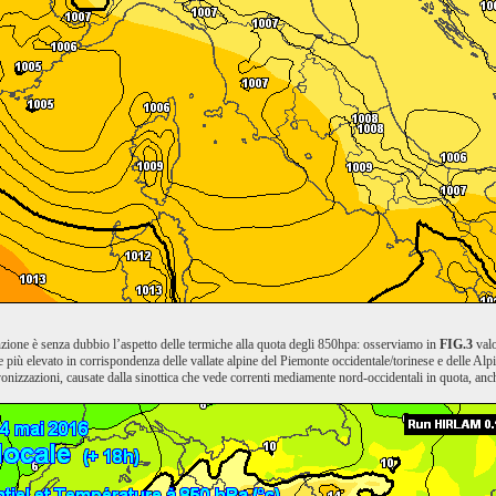
ione è senza dubbio l’aspetto delle termiche alla quota degli 850hpa: osserviamo in
FIG.3
valo
 più elevato in corrispondenza delle vallate alpine del Piemonte occidentale/torinese e delle Alpi
vonizzazioni, causate dalla sinottica che vede correnti mediamente nord-occidentali in quota, anc