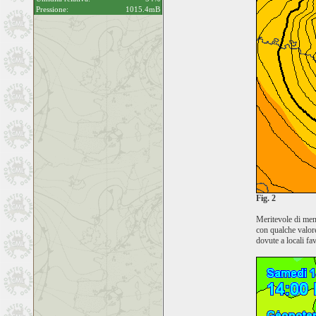
Pressione:
1015.4mB
Fig. 2
Meritevole di menz
con qualche valore
dovute a locali fa