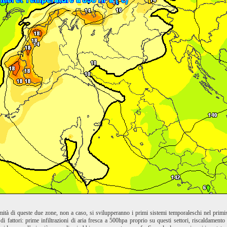
mità di queste due zone, non a caso, si svilupperanno i primi sistemi temporaleschi nel prim
di fattori: prime infiltrazioni di aria fresca a 500hpa proprio su questi settori, riscaldament