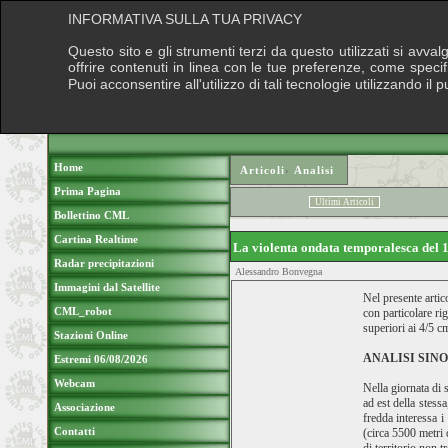
INFORMATIVA SULLA TUA PRIVACY
Questo sito e gli strumenti terzi da questo utilizzati si avva
offrire contenuti in linea con le tue preferenze, come speci
Puoi acconsentire all'utilizzo di tali tecnologie utilizzando 
Home
Articoli
›
Analisi
Prima Pagina
Ultimi Articoli
Bollettino CML
Cartina Realtime
La violenta ondata temporalesca del
Radar precipitazioni
Alessandro Bonvegna
Immagini dal Satellite
Nel presente artic
CML_robot
con particolare ri
superiori ai 4/5 c
Stazioni Online
ANALISI SIN
Estremi 06/08/2026
Webcam
Nella giornata di 
ad est della stess
Associazione
fredda interessa i
Contatti
(circa 5500 metri 