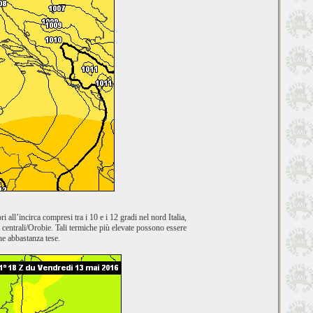
ri all’incirca compresi tra i 10 e i 12 gradi nel nord Italia,
 centrali/Orobie. Tali termiche più elevate possono essere
he abbastanza tese.