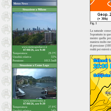
Meteo News
Situazione a Milano
Fig. 1
La naturale conse
Soprattutto in que
mentre quella pre
maniera molto meno
di pressione (100
www.meteogiuliacci.it
realtà poi entrerà
07/08/26, ore 9:40
Temperatura:
29.3°C
Umidità relativa:
55%
Pressione:
1013.5mB
Situazione a Como Lago
www.meteocomo.it
07/08/26, ore 9:39
Temperatura:
27.9°C
Umidità relativa:
54%