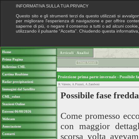
INFORMATIVA SULLA TUA PRIVACY
Questo sito e gli strumenti terzi da questo utilizzati si avvalgo
per migliorare l'esperienza di navigazione e per offrire conte
saperne di più, o negare il consenso a tutti o ad alcuni cookie, 
utilizzando il pulsante “Accetta”. Chiudendo questa informativa
Puoi sostenere le nostre attività con una
Home
Articoli
›
Analisi
Prima Pagina
Ultimi Articoli
Bollettino CML
Cartina Realtime
Proiezione prima parte invernale - Possibile fa
Radar precipitazioni
R.Valente, A.Pizzuti, A.Zamboni
Immagini dal Satellite
Possibile fase fredda 
CML_robot
Stazioni Online
Estremi 06/08/2026
Come promesso eccoc
Webcam
con maggior dettagl
Associazione
scorsa volta avevam
Contatti