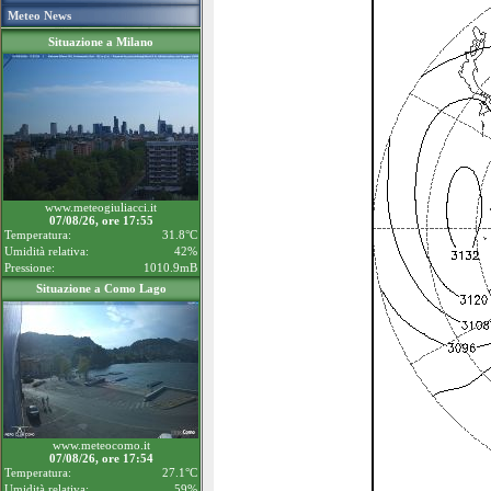
Meteo News
Situazione a Milano
www.meteogiuliacci.it
07/08/26, ore 17:55
Temperatura:
31.8°C
Umidità relativa:
42%
Pressione:
1010.9mB
Situazione a Como Lago
www.meteocomo.it
07/08/26, ore 17:54
Temperatura:
27.1°C
Umidità relativa:
59%