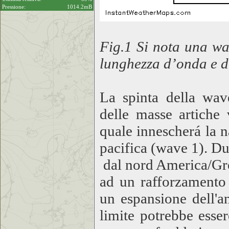
Pressione:
1014.2mB
Fig.1 Si nota una wa
lunghezza d’onda e dis
La spinta della wa
delle masse artiche v
quale innescherá la 
pacifica (wave 1). Du
dal nord America/Groe
ad un rafforzamento 
un espansione dell'a
limite potrebbe esser