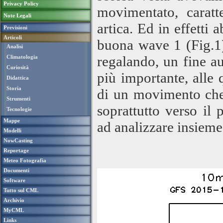
Privacy Policy
movimentato, carat
Note Legali
artica. Ed in effetti
Previsioni
Articoli
buona wave 1 (Fig.1) 
Analisi
regalando, un fine a
Climatologia
Curiosità
più importante, alle
Didattica
Storia
di un movimento che
Strumenti
soprattutto verso il
Tecnologie
Mappe
ad analizzare insiem
Modelli
NowCasting
Reportage
Meteo Fotografia
Documenti
Software
Tutto sul CML
Archivio
MyCML
Links