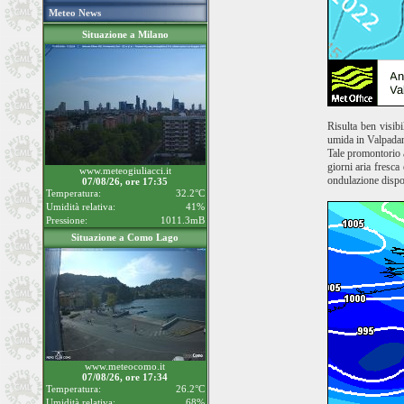
Meteo News
Situazione a Milano
Risulta ben visibi
umida in Valpadana,
Tale promontorio a
giorni aria fresca
www.meteogiuliacci.it
ondulazione dispos
07/08/26, ore 17:35
Temperatura:
32.2°C
Umidità relativa:
41%
Pressione:
1011.3mB
Situazione a Como Lago
www.meteocomo.it
07/08/26, ore 17:34
Temperatura:
26.2°C
Umidità relativa:
68%