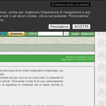
[Continua senza accettare]
onsenso, anche per migliorare l'esperienza di navigazione e per
 tutti o ad alcuni cookie, clicca sul pulsante “Personalizza”.
are.
Personalizza
ACCETTA
.: Venerdì 7 agosto 2026
Cerca:
Login
Registrati
Inserito il› 10/10/2015 1.52.41
Aggiornato il› 13/10/2015 12.07.51
tata interessata da un evento temporalesco importante, con
ni).
 medesime aree per circa tre ore consecutive. La dinamica di
 articolo. Nonostante si tratti di un caso particolarmente
mo di inquadrare le condizioni che ne hanno favorito lo