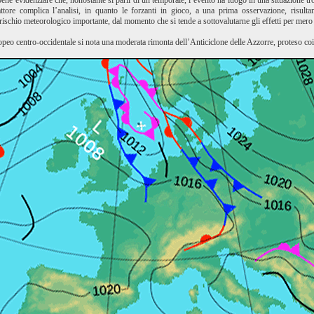
ene evidenziare che, nonostante si parli di un temporale, l’evento ha luogo in una situazione t
attore complica l’analisi, in quanto le forzanti in gioco, a una prima osservazione, risulta
ischio meteorologico importante, dal momento che si tende a sottovalutarne gli effetti per mero 
eo centro-occidentale si nota una moderata rimonta dell’Anticiclone delle Azzorre, proteso coi