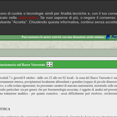
lgono di cookie o tecnologie simili per finalità tecniche e, con il tuo c
ficato nella
. Se vuoi saperne di più, o negare il consenso a
cookie policy
il pulsante “Accetta”. Chiudendo questa informativa, continui senza accett
Puoi sostenere le nostre attività con una donazione anche minima:
stazionaria sul Basso Varesotto
rcoledì 7 e giovedì 8 ottobre - dalle ore 23 alle ore 02 locali - la zona del Basso Varesotto è s
 estremamente intensa, precipitazioni localmente abbondanti e grandine (seppur di piccole dimensio
vo, a cella isolata rigenerante, ha presentato caratteri di marcata stazionarietà, insistendo sulle
olto particolare sia per genesi che per fenomenologia associata, è oggetto di analisi nel presente
a trattazione analitica - per quanto esaustiva - assai difficilmente può risolvere, cerchere
OTTICA