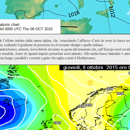
le l’effetto indotto dalla catena alpina, che, ostacolando l’afflusso d’aria da ovest in bassa t
 esaltando il gradiente di pressione tra il versante oltralpe e quello italiano.
nticiclonico, tuttavia, trova debole riscontro in quota dal momento che, sull’Europa nord-occident
 e instabile, frutto di ripetuti impulsi perturbati nord-atlantici. Alle medio-basse latitudini è at
ta lungo i paralleli e corrente a getto che taglia a metà il Mediterraneo.