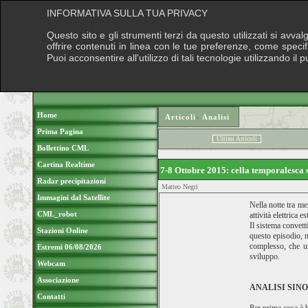
INFORMATIVA SULLA TUA PRIVACY
Questo sito e gli strumenti terzi da questo utilizzati si avva
offrire contenuti in linea con le tue preferenze, come speci
Puoi acconsentire all'utilizzo di tali tecnologie utilizzando 
Home
Articoli
›
Analisi
Prima Pagina
Ultimi Articoli
Bollettino CML
Cartina Realtime
7-8 Ottobre 2015: cella temporalesca 
Radar precipitazioni
Matteo Negri
Immagini dal Satellite
Nella notte tra me
CML_robot
attività elettrica
Il sistema convetti
Stazioni Online
questo episodio, m
complesso, che un
Estremi 06/08/2026
sviluppo.
Webcam
Associazione
ANALISI SIN
Contatti