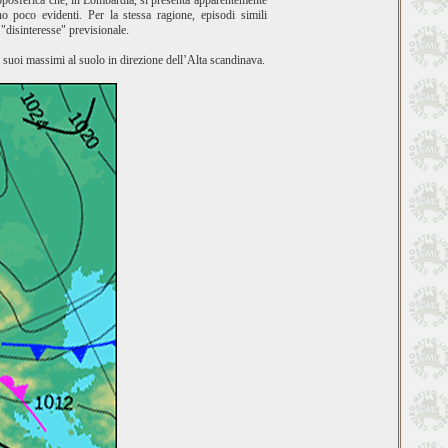
roposferica che, in Lombardia, si presenta apparentemente
no poco evidenti. Per la stessa ragione, episodi simili
"disinteresse" previsionale.
 suoi massimi al suolo in direzione dell’Alta scandinava.