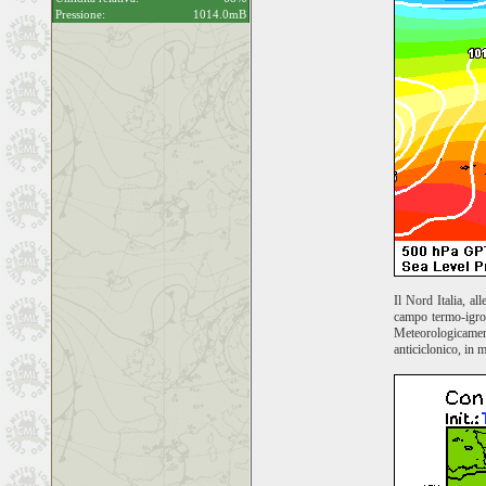
Pressione:
1014.0mB
Il Nord Italia, al
campo termo-igrom
Meteorologicament
anticiclonico, in 