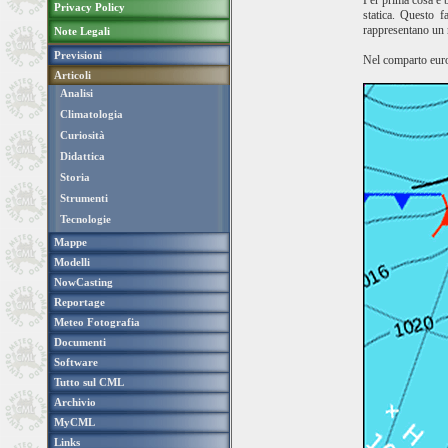
Per prima cosa è b
Privacy Policy
statica. Questo f
rappresentano un r
Note Legali
Previsioni
Nel comparto europ
Articoli
Analisi
Climatologia
Curiosità
Didattica
Storia
Strumenti
Tecnologie
Mappe
Modelli
NowCasting
Reportage
Meteo Fotografia
Documenti
Software
Tutto sul CML
Archivio
MyCML
Links