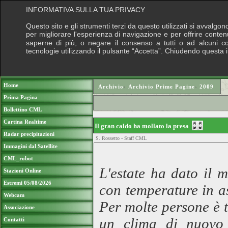
INFORMATIVA SULLA TUA PRIVACY
Questo sito e gli strumenti terzi da questo utilizzati si avvalgon
per migliorare l'esperienza di navigazione e per offrire conten
saperne di più, o negare il consenso a tutti o ad alcuni cook
tecnologie utilizzando il pulsante “Accetta”. Chiudendo questa 
Puoi sostenere le nostre attività con una do
Home
Archivio
›
Archivio Prime Pagine
›
2009
Prima Pagina
Bollettino CML
Cartina Realtime
Il gran caldo ha mollato la presa
Radar precipitazioni
S. Rossetto - Staff CML
Immagini dal Satellite
CML_robot
L'estate ha dato il 
Stazioni Online
Estremi 05/08/2026
con temperature in as
Webcam
Per molte persone è t
Associazione
un clima di nuovo
Contatti