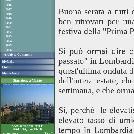
2015
2016
Buona serata a tutti
2017
2018
ben ritrovati per un
2019
2020
2021
festiva della "Prima 
2022
2023
2024
2025
Si può ormai dire c
2026
Archivio Commenti
passato" in Lombardia
MyCML
Links
quest'ultima ondata di
Meteo News
dell'intera estate, c
Situazione a Milano
settimana, e che orma
Si, perchè le elevat
elevato tasso di umi
www.meteogiuliacci.it
tempo in Lombardia n
06/08/26, ore 19:10
Temperatura:
35.7°C