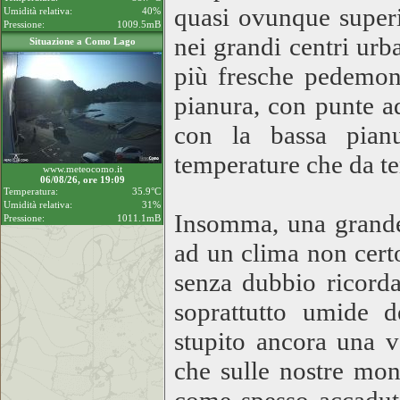
quasi ovunque superi
Umidità relativa:
40%
Pressione:
1009.5mB
nei grandi centri ur
Situazione a Como Lago
più fresche pedemont
pianura, con punte ad
con la bassa pian
temperature che da te
www.meteocomo.it
06/08/26, ore 19:09
Temperatura:
35.9°C
Umidità relativa:
31%
Insomma, una grande 
Pressione:
1011.1mB
ad un clima non certo
senza dubbio ricorda
soprattutto umide d
stupito ancora una vo
che sulle nostre mont