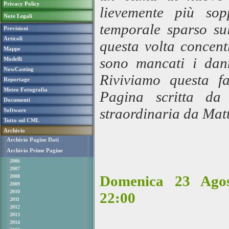
Privacy Policy
lievemente più sop
Note Legali
temporale sparso sul
Previsioni
Articoli
questa volta concen
Mappe
sono mancati i dann
Modelli
NowCasting
Riviviamo questa fa
Reportage
Meteo Fotografia
Pagina scritta da
Documenti
straordinaria da Mat
Software
Tutto sul CML
Archivio
Archivio Pagine Dati
Archivio Prime Pagine
2006
2007
Domenica 23 Ago
2008
2009
2010
22:00
2011
2012
2013
2014