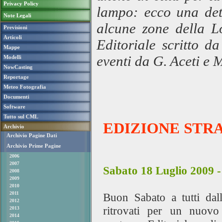
Privacy Policy
lampo: ecco una det
Note Legali
alcune zone della L
Previsioni
Articoli
Editoriale scritto d
Mappe
eventi da G. Aceti e 
Modelli
NowCasting
Reportage
Meteo Fotografia
Documenti
Software
Tutto sul CML
EDIZIONE STR
Archivio
Archivio Pagine Dati
Archivio Prime Pagine
2006
2007
Sabato 18 Luglio 2009 -
2008
2009
2010
2011
Buon Sabato a tutti da
2012
ritrovati per un nuovo
2013
2014