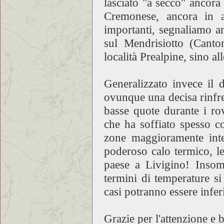
lasciato "a secco" ancor
Cremonese, ancora in a
importanti, segnaliamo a
sul Mendrisiotto (Canto
località Prealpine, sino a
Generalizzato invece il 
ovunque una decisa rinfres
basse quote durante i rov
che ha soffiato spesso c
zone maggioramente inter
poderoso calo termico, le
paese a Livigino! Inso
termini di temperature si
casi potranno essere inferi
Grazie per l'attenzione e 