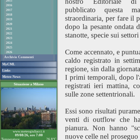
nostro Editoriale d
2015
2016
pubblicato questa ma
2017
2018
straordinaria, per fare il 
2019
2020
dopo la pesante ondata di
2021
stanotte, specie sui settori
2022
2023
2024
2025
Come accennato, e puntual
2026
Archivio Commenti
caldo registrato in setti
MyCML
regione, sin dalla giornata 
Links
I primi temporali, dopo l'
Meteo News
registrati ieri mattina,
Situazione a Milano
sulle zone settentrionali.
Essi sono risultati purame
venti di outflow che ha
pianura. Non hanno "sca
www.meteogiuliacci.it
nuove celle nel proseguo 
09/08/26, ore 7:00
Temperatura:
26.8°C