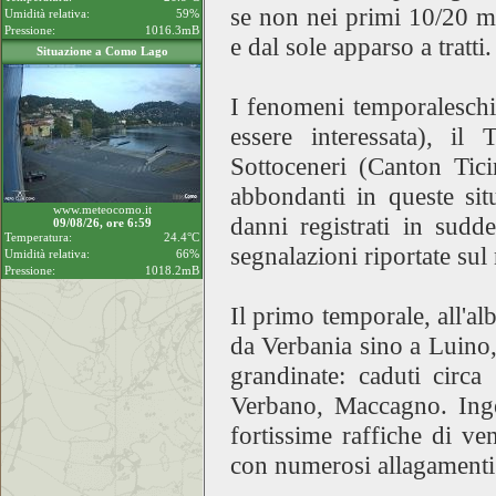
se non nei primi 10/20 me
Umidità relativa:
59%
Pressione:
1016.3mB
e dal sole apparso a tratti.
Situazione a Como Lago
I fenomeni temporaleschi
essere interessata), il
Sottoceneri (Canton Tic
abbondanti in queste sit
www.meteocomo.it
danni registrati in sudde
09/08/26, ore 6:59
Temperatura:
24.4°C
segnalazioni riportate su
Umidità relativa:
66%
Pressione:
1018.2mB
Il primo temporale, all'alb
da Verbania sino a Luino, 
grandinate: caduti circa
Verbano, Maccagno. Inge
fortissime raffiche di ve
con numerosi allagamenti e