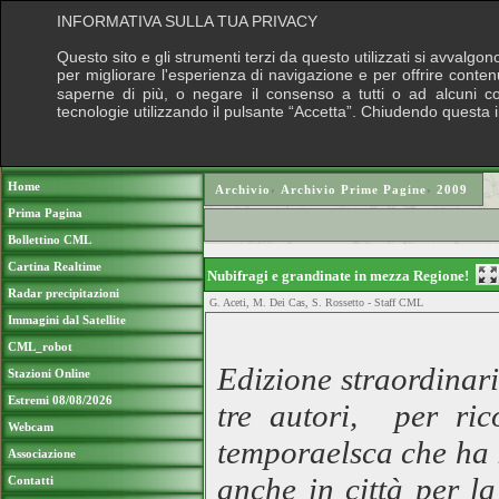
INFORMATIVA SULLA TUA PRIVACY
Questo sito e gli strumenti terzi da questo utilizzati si avvalgon
per migliorare l'esperienza di navigazione e per offrire conten
saperne di più, o negare il consenso a tutti o ad alcuni cook
tecnologie utilizzando il pulsante “Accetta”. Chiudendo questa 
Puoi sostenere le nostre attività con una do
Home
Archivio
›
Archivio Prime Pagine
›
2009
Prima Pagina
Bollettino CML
Cartina Realtime
Nubifragi e grandinate in mezza Regione!
Radar precipitazioni
G. Aceti, M. Dei Cas, S. Rossetto - Staff CML
Immagini dal Satellite
CML_robot
Edizione straordinari
Stazioni Online
Estremi 08/08/2026
tre autori, per ric
Webcam
temporaelsca che ha i
Associazione
anche in città per l
Contatti