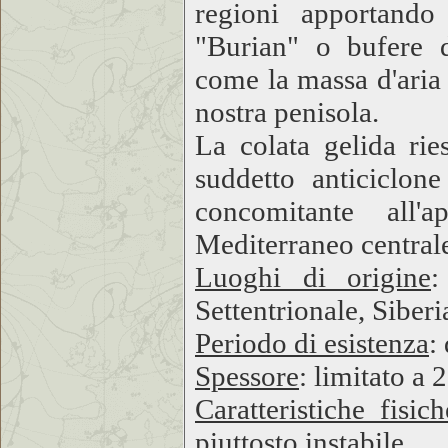
regioni apportand
"Burian" o bufere d
come la massa d'aria 
nostra penisola.
La colata gelida rie
suddetto anticiclo
concomitante all'
Mediterraneo centrale
Luoghi di origine
:
Settentrionale, Siberi
Periodo di esistenza
:
Spessore
: limitato a
Caratteristiche fisich
piuttosto instabile.