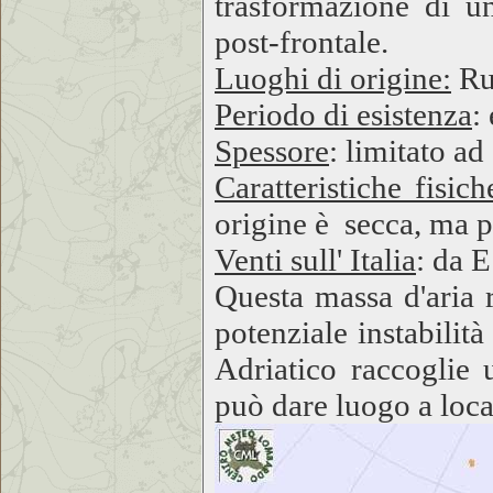
trasformazione di un
post-frontale.
Luoghi di origine:
Rus
Periodo di esistenza
:
Spessore
: limitato a
Caratteristiche fisich
origine è secca, ma p
Venti sull' Italia
: da 
Questa massa d'aria r
potenziale instabilit
Adriatico raccoglie u
può dare luogo a local