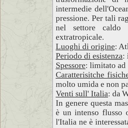
intermedie dell'Ocea
pressione. Per tali ra
nel settore caldo 
extratropicale.
Luoghi di origine
: At
Periodo di esistenza
:
Spessore
: limitato a
Caratterisitche fisich
molto umida e non pa
Venti sull' Italia
: da 
In genere questa mass
è un intenso flusso o
l'Italia ne è interessa