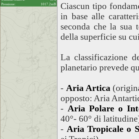
Ciascun tipo fondamen
Pressione:
1017.2mB
in base alle caratte
seconda che la sua t
della superficie su cu
La classificazione d
planetario prevede qu
-
Aria Artica
(origin
opposto: Aria Antarti
-
Aria Polare o In
40°- 60° di latitudine
-
Aria Tropicale o 