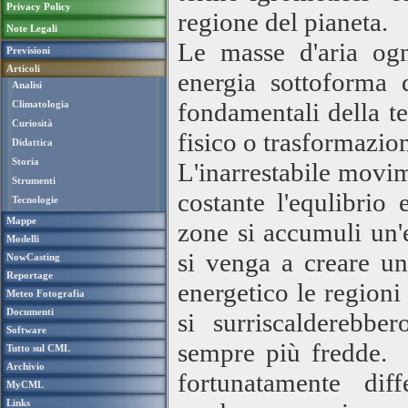
Privacy Policy
regione del pianeta.
Note Legali
Le masse d'aria ogn
Previsioni
Articoli
energia sottoforma 
Analisi
fondamentali della t
Climatologia
Curiosità
fisico o trasformazio
Didattica
Storia
L'inarrestabile movi
Strumenti
costante l'equlibrio
Tecnologie
Mappe
zone si accumuli un'e
Modelli
si venga a creare un
NowCasting
Reportage
energetico le regioni 
Meteo Fotografia
Documenti
si surriscalderebbe
Software
sempre più fredde. 
Tutto sul CML
Archivio
fortunatamente dif
MyCML
Links