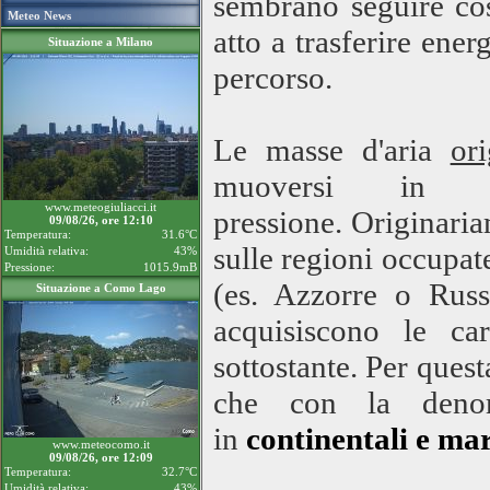
sembrano seguire co
Meteo News
atto a trasferire ene
Situazione a Milano
percorso.
Le masse d'aria
or
muoversi in 
www.meteogiuliacci.it
pressione. Originari
09/08/26, ore 12:10
Temperatura:
31.6°C
sulle regioni occupat
Umidità relativa:
43%
Pressione:
1015.9mB
(es. Azzorre o Russ
Situazione a Como Lago
acquisiscono le ca
sottostante. Per quest
che con la deno
in
continentali e ma
www.meteocomo.it
09/08/26, ore 12:09
Temperatura:
32.7°C
Umidità relativa:
43%