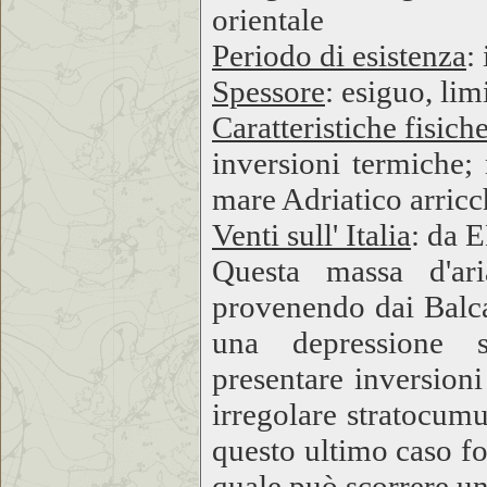
orientale
Periodo di esistenza
:
Spessore
: esiguo, li
Caratteristiche fisich
inversioni termiche; 
mare Adriatico arricc
Venti sull' Italia
: da 
Questa massa d'ari
provenendo dai Balc
una depressione s
presentare inversioni
irregolare stratocum
questo ultimo caso fo
quale può scorrere un