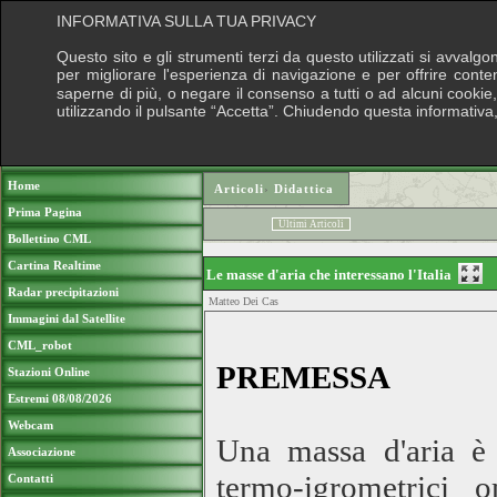
INFORMATIVA SULLA TUA PRIVACY
Questo sito e gli strumenti terzi da questo utilizzati si avvalgo
per migliorare l'esperienza di navigazione e per offrire conte
saperne di più, o negare il consenso a tutti o ad alcuni cookie, 
utilizzando il pulsante “Accetta”. Chiudendo questa informativa
Puoi sostenere le nostre attività con una
Home
Articoli
›
Didattica
Prima Pagina
Ultimi Articoli
Bollettino CML
Cartina Realtime
Le masse d'aria che interessano l'Italia
Radar precipitazioni
Matteo Dei Cas
Immagini dal Satellite
CML_robot
PREMESSA
Stazioni Online
Estremi 08/08/2026
Webcam
Una massa d'aria è 
Associazione
termo-igrometrici 
Contatti