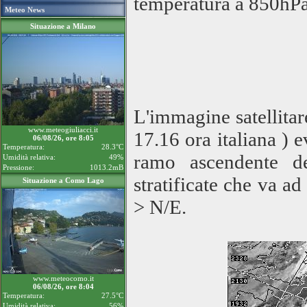
temperatura a 850hPa
Meteo News
Situazione a Milano
L'immagine satellitar
www.meteogiuliacci.it
17.16 ora italiana ) 
06/08/26, ore 8:05
Temperatura:
28.3°C
ramo ascendente de
Umidità relativa:
49%
Pressione:
1013.2mB
stratificate che va ad
Situazione a Como Lago
> N/E.
www.meteocomo.it
06/08/26, ore 8:04
Temperatura:
27.5°C
Umidità relativa:
56%