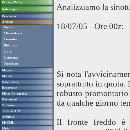
Privacy Policy
Analizziamo la sinott
Note Legali
Previsioni
Articoli
18/07/05 - Ore 00z:
Analisi
Climatologia
Curiosità
Didattica
Storia
Strumenti
Tecnologie
Mappe
Si nota l'avvicinamen
Modelli
soprattutto in quota. 
NowCasting
Reportage
robusto promontorio d
Meteo Fotografia
Documenti
da qualche giorno tem
Software
Tutto sul CML
Archivio
Il fronte freddo è 
MyCML
Links