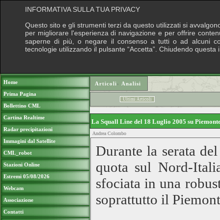
INFORMATIVA SULLA TUA PRIVACY
Questo sito e gli strumenti terzi da questo utilizzati si avvalgon
per migliorare l'esperienza di navigazione e per offrire conten
saperne di più, o negare il consenso a tutti o ad alcuni cook
tecnologie utilizzando il pulsante “Accetta”. Chiudendo questa 
Puoi sostenere le nostre attività con una do
Home
Articoli
›
Analisi
Prima Pagina
Ultimi Articoli
Bollettino CML
Cartina Realtime
La Squall Line del 18 Luglio 2005 su Piemon
Radar precipitazioni
Andrea Colombo
Immagini dal Satellite
Durante la serata del
CML_robot
quota sul Nord-Itali
Stazioni Online
Estremi 05/08/2026
sfociata in una robus
Webcam
soprattutto il Piemon
Associazione
Contatti