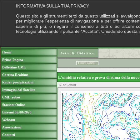
INFORMATIVA SULLA TUA PRIVACY
Questo sito e gli strumenti terzi da questo utilizzati si avvalgon
per migliorare l'esperienza di navigazione e per offrire conten
saperne di più, o negare il consenso a tutti o ad alcuni cook
tecnologie utilizzando il pulsante “Accetta”. Chiudendo questa 
Puoi sostenere le nostre attività con una do
Home
Articoli
›
Didattica
Prima Pagina
Ultimi Articoli
Bollettino CML
Cartina Realtime
L'umidità relativa e prova di stima della nuv
Radar precipitazioni
G. de Gaetani
Immagini dal Satellite
CML_robot
Stazioni Online
Estremi 06/08/2026
Webcam
Associazione
Contatti