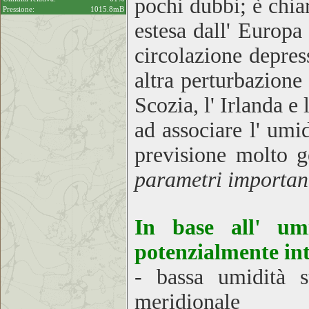
pochi dubbi; è chiar
Pressione:
1015.8mB
estesa dall' Europa
circolazione depress
altra perturbazione 
Scozia, l' Irlanda e
ad associare l' umi
previsione molto 
parametri importan
In base all' umi
potenzialmente int
- bassa umidità s
meridionale