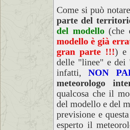
Come si può notare 
parte del territor
del modello
(che 
modello è già errat
gran parte !!!
) e
delle "linee" e dei
infatti,
N
ON PA
meteorologo inter
qualcosa che il mo
del modello e del me
previsione e questa
esperto il meteoro