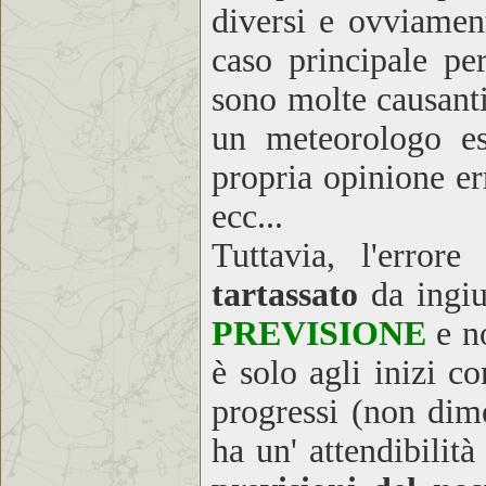
diversi e ovviament
caso principale pe
sono molte causanti
un meteorologo es
propria opinione err
ecc...
Tuttavia, l'erro
tartassato
da ingiur
PREVISIONE
e n
è solo agli inizi co
progressi (non dim
ha un' attendibilit