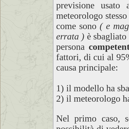
previsione usato 
meteorologo stesso 
come sono
( e mag
errata )
è sbagliato 
persona
competen
fattori, di cui al 9
causa principale:
1) il modello ha sba
2) il meteorologo h
Nel primo caso, so
possibilità di veder