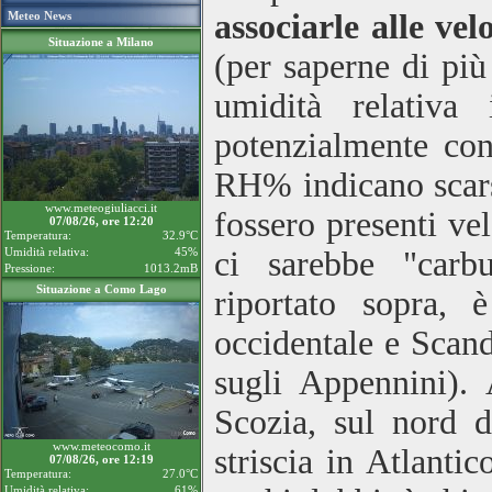
associarle alle vel
Meteo News
Situazione a Milano
(per saperne di pi
umidità relativa
potenzialmente con
RH% indicano scarsi
www.meteogiuliacci.it
fossero presenti vel
07/08/26, ore 12:20
Temperatura:
32.9°C
Umidità relativa:
45%
ci sarebbe "carb
Pressione:
1013.2mB
Situazione a Como Lago
riportato sopra, 
occidentale e Scand
sugli Appennini). A
Scozia, sul nord d
www.meteocomo.it
striscia in Atlanti
07/08/26, ore 12:19
Temperatura:
27.0°C
Umidità relativa:
61%