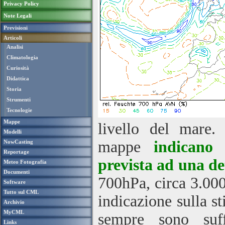
Privacy Policy
Note Legali
Previsioni
Articoli
Analisi
Climatologia
Curiosità
Didattica
Storia
Strumenti
Tecnologie
Mappe
livello del mare.
Modelli
mappe
indicano 
NowCasting
Reportage
prevista ad una d
Meteo Fotografia
Documenti
700hPa, circa 3.00
Software
Tutto sul CML
indicazione sulla s
Archivio
MyCML
sempre sono suff
Links