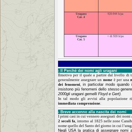
Uragano
920-944 h/pa
Cat. 4
Uragano
< di 920 h/pa
Cat. 5
- Il Perché dei nomi agli uragani
Il
motivo per il quale a partire dal livello di 
generalmente assegnare un
nome
è per una
dei fenomeni
,
in particolar modo quando 
insistono più fenomeni dello stesso gener
2000
gli uragani gemelli Floyd e Gert)
.
In tal modo gli avvisi alla popolazione 
immediata comprensione
.
- Breve accenno alla nascita dei nomi
I primi casi in cui vennero assegnati dei nomi a
2 secoli fa
,
intorno al 1825 nelle zone Carai
nome quello del Santo del giorno in cui l’urag
Negli USA la pratica di assegnare nomi a