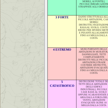
MOBILI, AI PONTILI,
PICCOLE IMBARCAZIONI
STRAPPATE AGLI ORMEGG
3 FORTE
DANNI STRUTTURALI ALL
PICCOLE ABITAZIONI, CA
MOBILI
DISTRUTTE,VEGETAZION
RASA AL SUOLO, COSTE
EROSE PER DIVERSI MET
E PESANTI ALLAGAMENT
FINO A 8 MIGLIA DALLA
COSTA
4 ESTREMO
MURI PORTANTI DELLE
ABITAZIONI IN MURATUR
DANNEGGIATI, TETTI
COMPLETAMENTE
DISTRUTTI NELLE PICCO
ABITAZIONI,STRADE
COSTIERE DISTRUTTE,
ABITAZIONI EVACQUATE
FINO A 6 MIGLIA DALLA
COSTA
5
DISTRUZIONE TOTALE DE
TETTI DELLE ABITAZIONI 
CATASTR
OFICO
DEGLI EDIFICI
INDUSTRIALI, PICCOLE
CASE RASE AL SUOLO
OPPURE SCARAVENTATE 
ARIA DALLA FORZA DEL
VENTO, ABITAZIONI
EVACQUATE OLTRE 10
MIGLIA DALLA COSTA