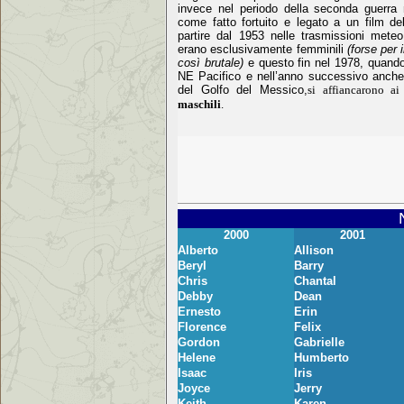
invece nel periodo della seconda
guerra
come fatto fortuito e legato a un film de
partire dal 1953
nelle trasmissioni mete
erano esclusivamente
femminili
(forse per 
così brutale)
e questo fin nel 1978, quando
NE Pacifico e nell’
anno successivo anche 
del Golfo del Messico,
si affiancarono a
maschili
.
2000
2001
Alberto
Allison
Beryl
Barry
Chris
Chantal
Debby
Dean
Ernesto
Erin
Florence
Felix
Gordon
Gabrielle
Helene
Humberto
Isaac
Iris
Joyce
Jerry
Keith
Karen