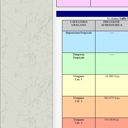
Si chiama
Saffir
CATEGORIA
PRESSIONE
URAGANO
ATMOSFERICA
Depressione
Tropicale
-----
Tempesta
-----
Tropicale
Uragano
>di 980 h/pa
Cat. 1
Uragano
965-979 h/pa
Cat. 2
Uragano
945-964h/pa
Cat. 3