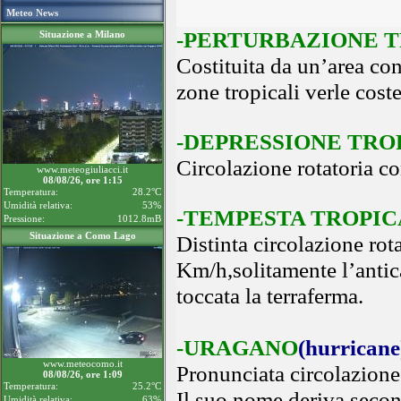
Meteo News
-
PERTURBAZIONE 
Situazione a Milano
Costituita da un’area con
zone tropicali verle coste
-
DEPRESSIONE TRO
Circolazione rotatoria c
www.meteogiuliacci.it
08/08/26, ore 1:15
Temperatura:
28.2°C
Umidità relativa:
53%
-
TEMPESTA TROPIC
Pressione:
1012.8mB
Situazione a Como Lago
Distinta circolazione rot
Km/h,solitamente l’antic
toccata la terraferma.
-
URAGANO
(hurricane
www.meteocomo.it
Pronunciata circolazione
08/08/26, ore 1:09
Temperatura:
25.2°C
Il suo nome deriva secon
Umidità relativa:
63%