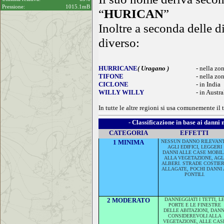
Pressione:
1015.1mB
“
HURICAN
”
Inoltre a seconda delle 
diverso
:
HURRICANE
( Uragano )
- nella zo
TIFONE
- nella zo
CICLONE
- in India
WILLY WILLY
- in Austra
In tutte le altre regioni si usa comunemente i
- Classificazione in base ai danni 
CATEGORIA
EFFETTI
1 MINIMA
NESSUN DANNO RILEVAN
AGLI EDIFICI, LEGGERI
DANNI ALLE CASE MOBILI
ALLA VEGETAZIONE, AGL
ALBERI. STRADE COSTIE
ALLAGATE, POCHI DANNI 
PONTILI.
2 MODERATO
DANNEGGIATI I TETTI, L
PORTE E LE FINESTRE
DELLE ABITAZIONI, DANN
CONSIDEREVOLI ALLA
VEGETAZIONE, ALLE CAS