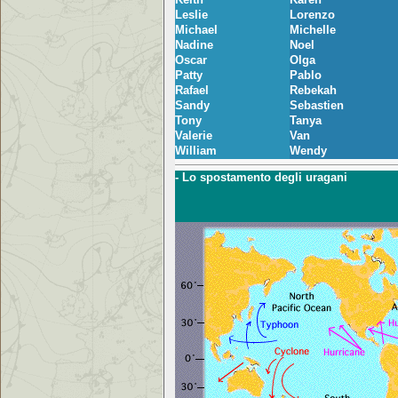
Leslie
Lorenzo
Michael
Michelle
Nadine
Noel
Oscar
Olga
Patty
Pablo
Rafael
Rebekah
Sandy
Sebastien
Tony
Tanya
Valerie
Van
William
Wendy
- Lo spostamento degli uragani