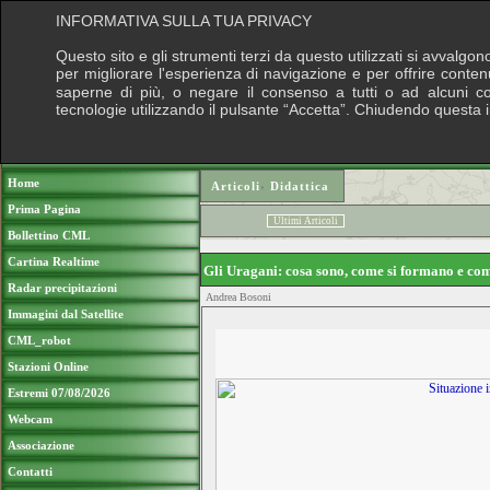
INFORMATIVA SULLA TUA PRIVACY
Questo sito e gli strumenti terzi da questo utilizzati si avvalgon
per migliorare l'esperienza di navigazione e per offrire conten
saperne di più, o negare il consenso a tutti o ad alcuni cook
tecnologie utilizzando il pulsante “Accetta”. Chiudendo questa 
Puoi sostenere le nostre attività con una do
Home
Articoli
›
Didattica
Prima Pagina
Ultimi Articoli
Bollettino CML
Cartina Realtime
Gli Uragani: cosa sono, come si formano e co
Radar precipitazioni
Andrea Bosoni
Immagini dal Satellite
CML_robot
Stazioni Online
Estremi 07/08/2026
Webcam
Associazione
Contatti