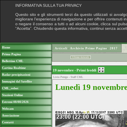
INFORMATIVA SULLA TUA PRIVACY
Questo sito e gli strumenti terzi da questo utilizzati si avval
migliorare l'esperienza di navigazione e per offrire contenuti i
o negare il consenso a tutti o ad alcuni cookie, clicca sul pulsa
“Accetta”. Chiudendo questa informativa, continui senza accet
Puoi sostenere le nostre attivit
Home
Articoli
›
Archivio Prime Pagine
›
2017
Prima Pagina
Ultimi Articoli
Bollettino CML
Cartina Realtime
19 novembre - Primi freddi
Radar precipitazioni
Livio Perego - Staff CML
Immagini dal Satellite
Lunedì 19 novembre 
CML_robot
Stazioni Online
Estremi 08/08/2026
Webcam
Associazione
Contatti