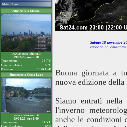
Meteo News
Situazione a Milano
Sabato 18 novembre 
cuore caldo, caratterist
www.meteogiuliacci.it
09/08/26, ore 6:10
Temperatura:
26.7°C
Umidità relativa:
59%
Pressione:
1016.1mB
Buona giornata a tu
Situazione a Como Lago
nuova edizione della
Siamo entrati nella
l'inverno meteorolo
www.meteocomo.it
anche le condizioni 
09/08/26, ore 6:09
Temperatura:
24.5°C
Umidità relativa:
65%