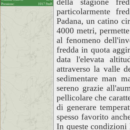
della stagione fre
Pressione:
1017.9mB
particolarmente fre
Padana, un catino ci
4000 metri, permette 
al fenomeno dell'inv
fredda in quota aggir
data l'elevata alti
attraverso la valle 
sedimentare man man
sereno grazie all'au
pellicolare che caratt
di generare temperatu
spesso favorito anche
In queste condizioni