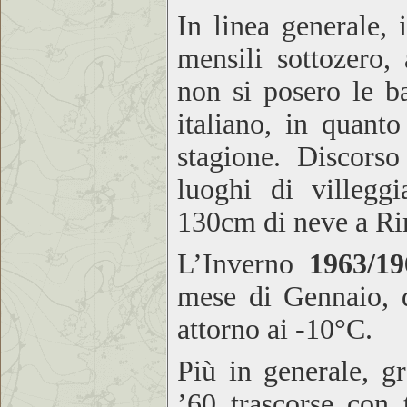
In linea generale, 
mensili sottozero,
non si posero le ba
italiano, in quant
stagione. Discorso
luoghi di villegg
130cm di neve a Ri
L’Inverno
1963/1
mese di Gennaio, 
attorno ai -10°C.
Più in generale, gr
’60 trascorse con 