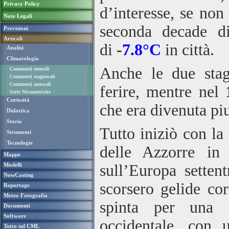
Privacy Policy
d’interesse, se non
Note Legali
seconda decade d
Previsioni
Articoli
di
-
7.8°C
i
n
città.
Analisi
Climatologia
Anche le due stagi
Commenti mensili
Commenti stagionali
Commenti annuali
ferire, mentre nel
Serie Nivometriche
Curiosità
che era divenuta piu
Didattica
Storia
Tutto iniziò con la
Strumenti
Tecnologie
delle Azzorre in
Mappe
Modelli
sull’Europa setten
NowCasting
scorsero gelide cor
Reportage
Meteo Fotografia
spinta per una c
Documenti
Software
occidentale, con
Tutto sul CML