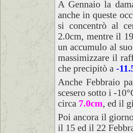
A Gennaio la dama 
anche in queste occa
si concentrò al ce
2.0cm, mentre il 19
un accumulo al suo
massimizzare il ra
che precipitò a
-
11.
Anche Febbraio par
scesero sotto i -10°
circa
7.0cm
, ed il 
Poi ancora il giorn
il 15 ed il 22 Febbr