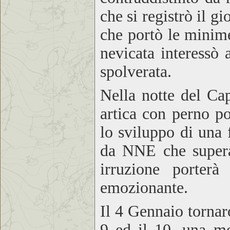
che si registrò il g
che portò le minime
nevicata interessò
spolverata.
Nella notte del Ca
artica con perno po
lo sviluppo di una 
da NNE che superan
irruzione porter
emozionante.
Il 4 Gennaio tornar
9 ed il 10, una mo