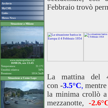
Archivio
Febbraio trovò pern
MyCML
Links
Meteo News
Situazione a Milano
www.meteogiuliacci.it
10/08/26, ore 13:45
Temperatura:
31.1°C
Umidità relativa:
56%
Pressione:
1014.3mB
La mattina del 4
Situazione a Como Lago
con
-
3.5°C
,
mentre 
la minima crollò 
mezzanotte,
-2.6°