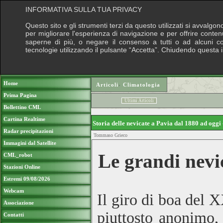
INFORMATIVA SULLA TUA PRIVACY
Questo sito e gli strumenti terzi da questo utilizzati si avvalgon
per migliorare l'esperienza di navigazione e per offrire conten
saperne di più, o negare il consenso a tutti o ad alcuni cook
tecnologie utilizzando il pulsante “Accetta”. Chiudendo questa 
Puoi sostenere le nostre attività con una do
Home
Articoli
›
Climatologia
Prima Pagina
Ultimi Articoli
Bollettino CML
Cartina Realtime
Storia delle nevicate a Pavia dal 1880 ad oggi
Radar precipitazioni
Tommaso Grieco
Immagini dal Satellite
Le grandi nevi
CML_robot
Stazioni Online
Estremi 09/08/2026
Webcam
Il giro di boa del 
Associazione
piuttosto anonimo,
Contatti