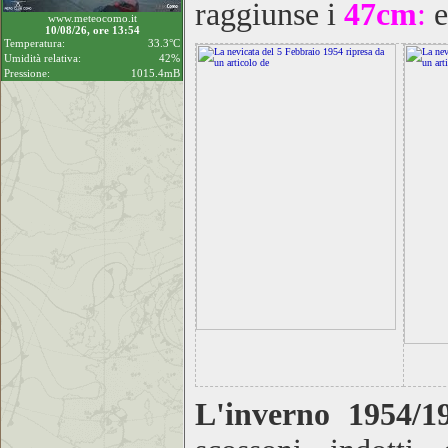
raggiunse i
4
7cm
:
e
www.meteocomo.it
10/08/26, ore 13:54
Temperatura:
33.3°C
Umidità relativa:
42%
Pressione:
1015.4mB
L'inverno 1954/1