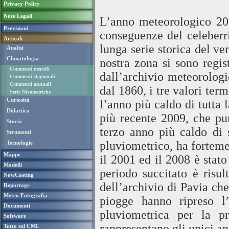
Privacy Policy
Note Legali
L’anno meteorologico 201
Previsioni
conseguenze del celeber
Articoli
lunga serie storica del ve
Analisi
Climatologia
nostra zona si sono regis
Commenti mensili
dall’archivio meteorologi
Commenti stagionali
Commenti annuali
dal 1860, i tre valori term
Serie Nivometriche
Curiosità
l’anno più caldo di tutta l
Didattica
più recente 2009, che pur
Storia
terzo anno più caldo di
Strumenti
pluviometrico, ha forteme
Tecnologie
Mappe
il 2001 ed il 2008 è stato
Modelli
periodo succitato è risul
NowCasting
dell’archivio di Pavia ch
Reportage
Meteo Fotografia
piogge hanno ripreso l
Documenti
pluviometrica per la p
Software
rappresentano gli unici an
Tutto sul CML