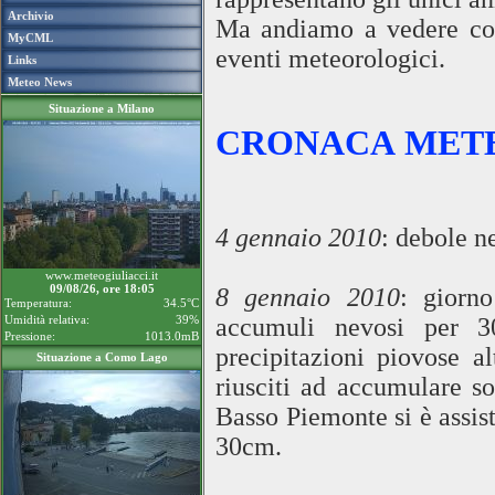
Archivio
Ma andiamo a vedere cos
MyCML
eventi meteorologici.
Links
Meteo News
Situazione a Milano
CRONACA MET
4 gennaio 2010
: debole n
www.meteogiuliacci.it
09/08/26, ore 18:05
8 gennaio 2010
: giorno
Temperatura:
34.5°C
Umidità relativa:
39%
accumuli nevosi per 3
Pressione:
1013.0mB
precipitazioni piovose a
Situazione a Como Lago
riusciti ad accumulare so
Basso Piemonte si è assis
30cm.