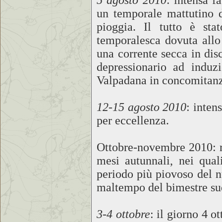
5 agosto 2010
: intensa f
un temporale mattutino d
pioggia. Il tutto è sta
temporalesca dovuta allo
una corrente secca in di
depressionario ad induz
Valpadana in concomitanza
12-15 agosto 2010
: inten
per eccellenza.
Ottobre-novembre 2010: r
mesi autunnali, nei qua
periodo più piovoso del n
maltempo del bimestre sud
3-4 ottobre
: il giorno 4 o