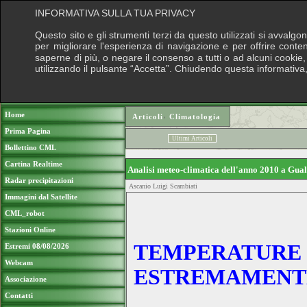
INFORMATIVA SULLA TUA PRIVACY
Questo sito e gli strumenti terzi da questo utilizzati si avvalgo
per migliorare l'esperienza di navigazione e per offrire conte
saperne di più, o negare il consenso a tutti o ad alcuni cookie, 
utilizzando il pulsante “Accetta”. Chiudendo questa informativa
Puoi sostenere le nostre attività con una 
Home
Articoli
›
Climatologia
Prima Pagina
Ultimi Articoli
Bollettino CML
Cartina Realtime
Analisi meteo-climatica dell'anno 2010 a Gu
Radar precipitazioni
Ascanio Luigi Scambiati
Immagini dal Satellite
CML_robot
Stazioni Online
TEMPERATURE 
Estremi 08/08/2026
Webcam
ESTREMAMENT
Associazione
Contatti