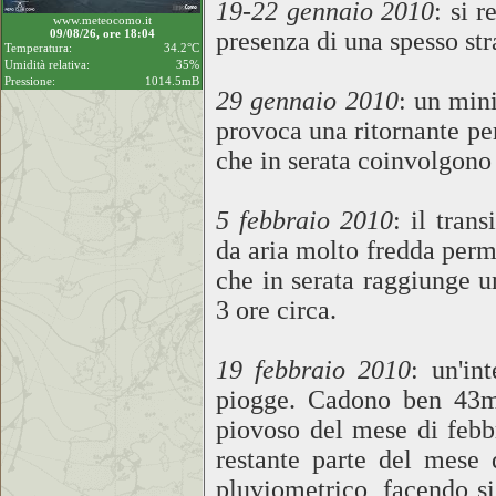
19-22 gennaio 2010
: si 
www.meteocomo.it
09/08/26, ore 18:04
presenza di una spesso str
Temperatura:
34.2°C
Umidità relativa:
35%
Pressione:
1014.5mB
29 gennaio 2010
: un min
provoca una ritornante pe
che in serata coinvolgono
5 febbraio 2010
: il tran
da aria molto fredda perme
che in serata raggiunge 
3 ore circa.
19 febbraio 2010
: un'in
piogge. Cadono ben 43mm
piovoso del mese di febbr
restante parte del mese 
pluviometrico, facendo si