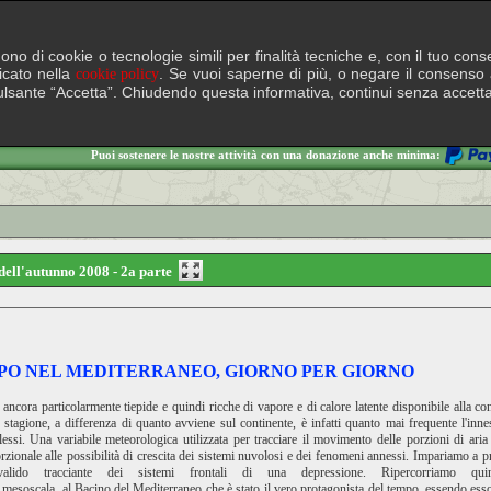
lgono di cookie o tecnologie simili per finalità tecniche e, con il tuo c
ficato nella
. Se vuoi saperne di più, o negare il consenso a
cookie policy
il pulsante “Accetta”. Chiudendo questa informativa, continui senza accett
Puoi sostenere le nostre attività con una donazione anche minima:
dell'autunno 2008 - 2a parte
PO NEL MEDITERRANEO, GIORNO PER GIORNO
ncora particolarmente tiepide e quindi ricche di vapore e di calore latente disponibile alla co
a stagione, a differenza di quanto avviene sul continente, è infatti quanto mai frequente l'inn
ssi. Una variabile meteorologica utilizzata per tracciare il movimento delle porzioni di aria 
orzionale alle possibilità di crescita dei sistemi nuvolosi e dei fenomeni annessi. Impariamo a
alido tracciante dei sistemi frontali di una depressione. Ripercorriamo q
mesoscala al Bacino del Mediterraneo che è stato il vero protagonista del tempo, essendo esso l