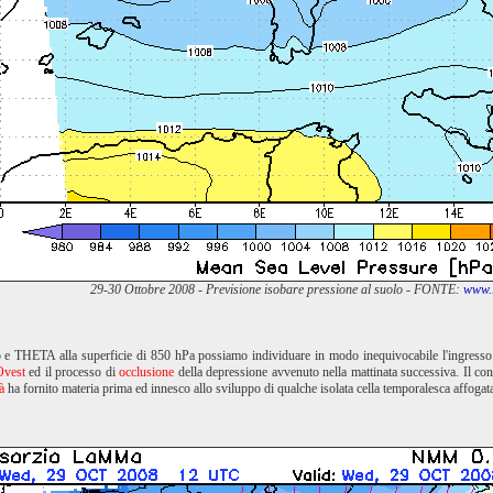
29-30 Ottobre 2008 - Previsione isobare pressione al suolo - FONTE:
www.l
 e THETA alla superficie di 850 hPa possiamo individuare in modo inequivocabile l'ingress
Ovest
ed il processo di
occlusione
della depressione avvenuto nella mattinata successiva. Il cont
à
ha fornito materia prima ed innesco allo sviluppo di qualche isolata cella temporalesca affogata