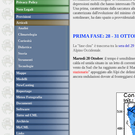
Privacy Policy
depressioni mobili che hanno interessato l'It
Una prima, caratterizzata dalla saccatura ali
Note Legali
caratterizzata dall'evoluzione del minimo 
Previsioni
sottolineare, ha dato spazio a provvidenziali 
Articoli
Analisi
Climatologia
PRIMA FASE: 28 - 31 OTT
Curiosità
La "fase clou" è trascorsa tra la
sera del 29
Didattica
Alpino Occidentale.
Storia
Martedì 28 Ottobre
: il tempo è sensibilme
Strumenti
calda ed umida situato in un letto di corren
Tecnologie
vento da Sud che ha raggiunto anche il Mar
stazionario
" appoggiato alle Alpi che delimit
Mappe
ancora ondulazioni dovute al fronteggiarsi d
Modelli
NowCasting
Reportage
Meteo Fotografia
Documenti
Software
Tutto sul CML
Archivio
MyCML
Links