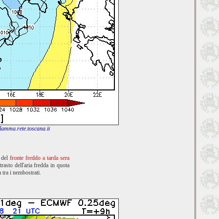
amma.rete.toscana.it
o del
fronte freddo a tarda sera
rasto dell'aria fredda in quota
 tra i nembostrati.