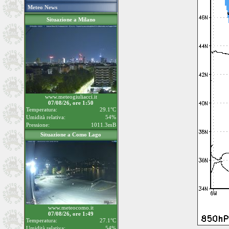
Meteo News
Situazione a Milano
www.meteogiuliacci.it
07/08/26, ore 1:50
Temperatura:
29.1°C
Umidità relativa:
54%
Pressione:
1011.3mB
Situazione a Como Lago
www.meteocomo.it
07/08/26, ore 1:49
Temperatura:
27.1°C
Umidità relativa:
54%