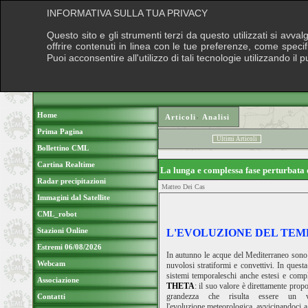
INFORMATIVA SULLA TUA PRIVACY
Questo sito e gli strumenti terzi da questo utilizzati si avva
offrire contenuti in linea con le tue preferenze, come speci
Puoi acconsentire all'utilizzo di tali tecnologie utilizzando 
Home
Articoli
›
Analisi
Prima Pagina
Ultimi Articoli
Bollettino CML
Cartina Realtime
La lunga e complessa fase perturbata 
Radar precipitazioni
Matteo Dei Cas
Immagini dal Satellite
CML_robot
Stazioni Online
L'EVOLUZIONE DEL TEM
Estremi 06/08/2026
In autunno le acque del Mediterraneo sono a
Webcam
nuvolosi stratiformi e convettivi. In quest
sistemi temporaleschi anche estesi e comple
Associazione
THETA
: il suo valore è direttamente prop
grandezza che risulta essere un v
Contatti
l'evoluzione meteorologica avvicinandoci a 