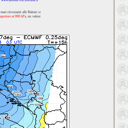
:
www.lamma.rete.toscana.it
mari circostanti alle Baleari si
uperiore ai 990 hPa
, un valore