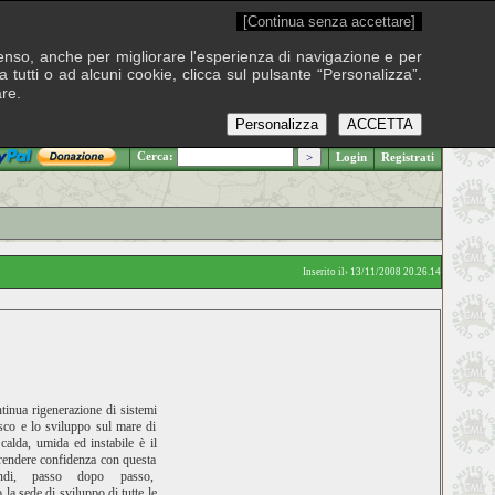
[Continua senza accettare]
onsenso, anche per migliorare l'esperienza di navigazione e per
 tutti o ad alcuni cookie, clicca sul pulsante “Personalizza”.
are.
Personalizza
ACCETTA
.: Venerdì 7 agosto 2026
Cerca:
Login
Registrati
Inserito il› 13/11/2008 20.26.14
ntinua rigenerazione di sistemi
esco e lo sviluppo sul mare di
calda, umida ed instabile è il
 prendere confidenza con questa
uindi, passo dopo passo,
a sede di sviluppo di tutte le