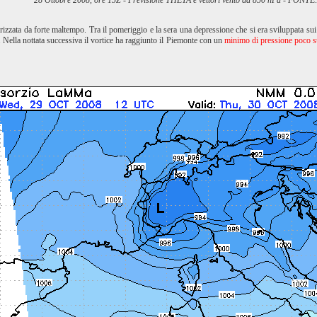
28 Ottobre 2008, ore 15Z - Previsione THETA e vettori vento ad 850 hPa - FONTE
erizzata da forte maltempo. Tra il pomeriggio e la sera una depressione che si era sviluppata sui 
 Nella nottata successiva il vortice ha raggiunto il Piemonte con un
minimo di pressione poco s