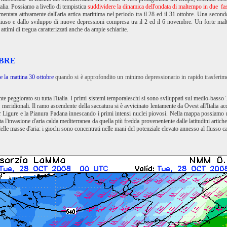
alia. Possiamo a livello di tempistica
suddividere la dinamica dell'ondata di maltempo in due fas
mentata attivamente dall'aria artica marittima nel periodo tra il 28 ed il 31 ottobre. Una seconda
chiuso e dallo sviluppo di nuove depressioni compresa tra il 2 ed il 6 novembre. Un forte m
attimi di tregua caratterizzati anche da ampie schiarite.
OBRE
 e la mattina 30 ottobre
quando si è approfondito un minimo depressionario in rapido trasferime
nte peggiorato su tutta l'Italia. I primi sistemi temporaleschi si sono sviluppati sul medio-basso
ti meridionali. Il ramo ascendente della saccatura si è avvicinato lentamente da Ovest all'Italia 
 Ligure e la Pianura Padana innescando i primi intensi nuclei piovosi. Nella mappa possiamo 
a l'invasione d'aria calda mediterranea da quella più fredda proveneniente dalle latitudini artich
elle masse d'aria: i giochi sono concentrati nelle mani del potenziale elevato annesso al flusso c