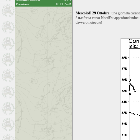
Pressione:
1013.2mB
Mercoledì 29 Ottobre
: una giornata caratt
è trasferita verso NordEst approfondendosi.
davvero notevole!