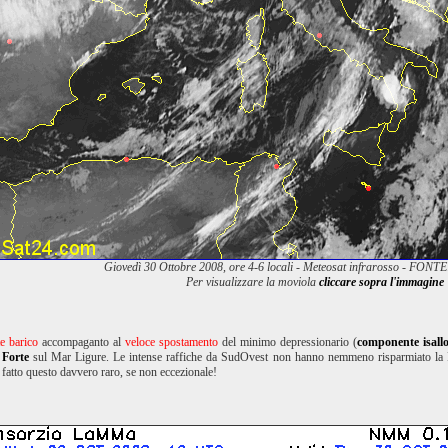
Giovedì 30 Ottobre 2008, ore 4-6 locali - Meteosat infrarosso - FONT
Per visualizzare la moviola
cliccare sopra l'immagine
te barico
accompaganto al
veloce spostamento
del minimo depressionario (
componente isall
 Forte
sul Mar Ligure. Le intense raffiche da SudOvest non hanno nemmeno risparmiato la 
 fatto questo davvero raro, se non eccezionale!