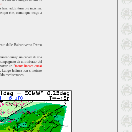
i
.
 fase, addirittura più incisiva,
altempo che, comunque tengo a
nto dalle Baleari verso l'Arco
 Tirreno lungo un canale di aria
accompagnato da un rinforzo del
notare un "
fronte lineare quasi
e. Lungo la linea non si notano
aldo mediterraneo.