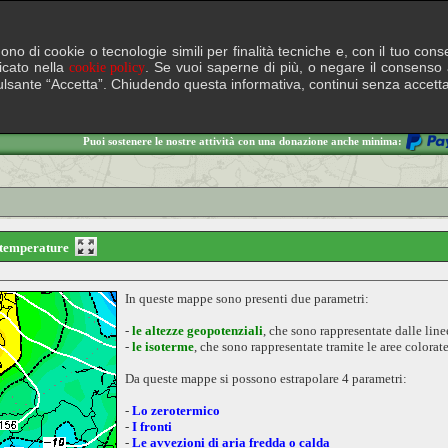
lgono di cookie o tecnologie simili per finalità tecniche e, con il tuo c
ficato nella
. Se vuoi saperne di più, o negare il consenso a
cookie policy
il pulsante “Accetta”. Chiudendo questa informativa, continui senza accett
Puoi sostenere le nostre attività con una donazione anche minima:
e temperature
In queste mappe sono presenti due parametri:
-
le altezze geopotenziali
, che sono rappresentate dalle lin
-
le isoterme
, che sono rappresentate tramite le aree colorat
Da queste mappe si possono estrapolare 4 parametri:
-
Lo zerotermico
-
I fronti
-
Le avvezioni di aria fredda o calda