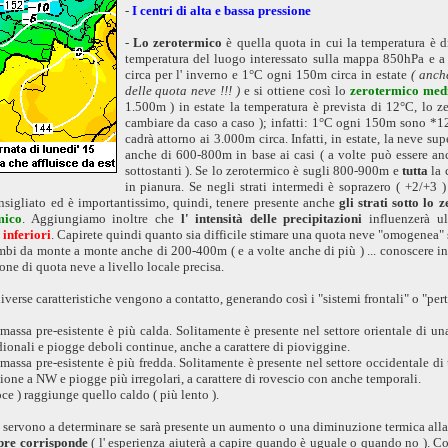
-
I centri di alta e bassa pressione
-
Lo zerotermico
è quella quota in cui la temperatura è di
temperatura del luogo interessato sulla mappa 850hPa e a
circa per l' inverno e 1°C ogni 150m circa in estate
( anch
delle quota neve !!! )
e si ottiene così lo
zerotermico med
1.500m ) in estate la temperatura è prevista di 12°C, lo 
cambiare da caso a caso ); infatti: 1°C ogni 150m sono *
cadrà attorno ai 3.000m circa. Infatti, in estate, la neve 
anche di 600-800m in base ai casi ( a volte può essere anch
sottostanti ). Se lo zerotermico è sugli 800-900m e
tutta
la 
in pianura. Se negli strati intermedi è soprazero ( +2/+3 )
onsigliato ed è importantissimo, quindi, tenere presente anche
gli strati sotto lo 
mico
. Aggiungiamo inoltre che
l' intensità delle precipitazioni
influenzerà ul
inferiori
. Capirete quindi quanto sia difficile stimare una quota neve "omogenea" 
bi da monte a monte anche di 200-400m ( e a volte anche di più ) ... conoscere in
one di quota neve a livello locale precisa.
verse caratteristiche vengono a contatto, generando così i "sistemi frontali" o "per
a massa pre-esistente è più calda. Solitamente è presente nel settore orientale di 
idionali e piogge deboli continue, anche a carattere di pioviggine.
la massa pre-esistente è più fredda. Solitamente è presente nel settore occidentale
azione a NW e piogge più irregolari, a carattere di rovescio con anche temporali.
loce ) raggiunge quello caldo ( più lento ).
servono a determinare se sarà presente un aumento o una diminuzione termica alla 
re corrisponde
( l' esperienza aiuterà a capire quando è uguale o quando no ). 