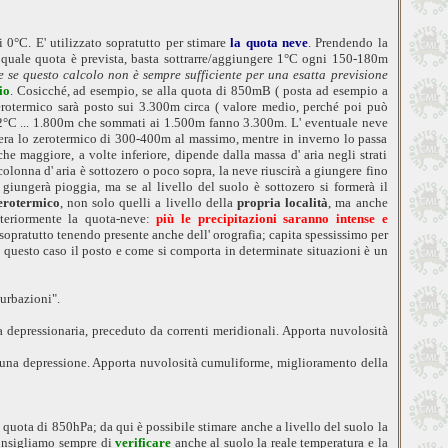
 0°C. E' utilizzato sopratutto per stimare
la quota neve
. Prendendo la
 quale quota è prevista, basta sottrarre/aggiungere 1°C ogni 150-180m
e se questo calcolo non è sempre sufficiente per una esatta previsione
io
. Cosicché, ad esempio, se alla quota di 850mB ( posta ad esempio a
zerotermico sarà posto sui 3.300m circa ( valore medio, perché poi può
12°C ... 1.800m che sommati ai 1.500m fanno 3.300m. L' eventuale neve
supera lo zerotermico di 300-400m al massimo, mentre in inverno lo passa
e maggiore, a volte inferiore, dipende dalla massa d' aria negli strati
colonna d' aria è sottozero o poco sopra, la neve riuscirà a giungere fino
 giungerà pioggia, ma se al livello del suolo è sottozero si formerà il
zerotermico
, non solo quelli a livello della
propria località
, ma anche
teriormente la quota-neve:
più le precipitazioni saranno intense e
sopratutto tenendo presente anche dell' orografia; capita spessissimo per
 questo caso il posto e come si comporta in determinate situazioni è un
turbazioni".
una depressionaria, preceduto da correnti meridionali. Apporta nuvolosità
 di una depressione. Apporta nuvolosità cumuliforme, miglioramento della
quota di 850hPa; da qui è possibile stimare anche a livello del suolo la
Consigliamo sempre di
verificare
anche al suolo la reale temperatura e la