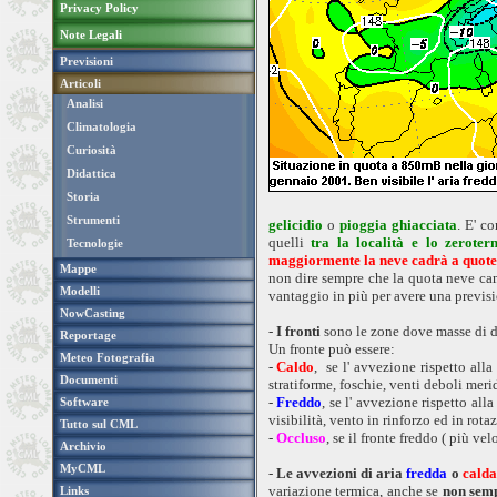
Privacy Policy
Note Legali
Previsioni
Articoli
Analisi
Climatologia
Curiosità
Didattica
Storia
Strumenti
gelicidio
o
pioggia ghiacciata
. E' c
quelli
tra la località e lo zeroter
Tecnologie
maggiormente la neve cadrà a quote 
Mappe
non dire sempre che la quota neve cam
Modelli
vantaggio in più per avere una previsi
NowCasting
-
I fronti
sono le zone dove masse di di
Reportage
Un fronte può essere:
Meteo Fotografia
-
Caldo
, se l' avvezione rispetto all
Documenti
stratiforme, foschie, venti deboli mer
-
Freddo
, se l' avvezione rispetto al
Software
visibilità, vento in rinforzo ed in rot
Tutto sul CML
-
Occluso
, se il fronte freddo ( più ve
Archivio
MyCML
-
Le avvezioni di aria
fredda
o
calda
variazione termica, anche se
non semp
Links