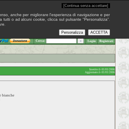
[Continua senza accettare]
onsenso, anche per migliorare l'esperienza di navigazione e per
 tutti o ad alcuni cookie, clicca sul pulsante “Personalizza”.
are.
Personalizza
ACCETTA
.: Sabato 8 agosto 2026
Cerca:
Login
Registrati
Inserito il› 01/01/2006
Aggiornato il› 01/01/2006
ee bianche
e