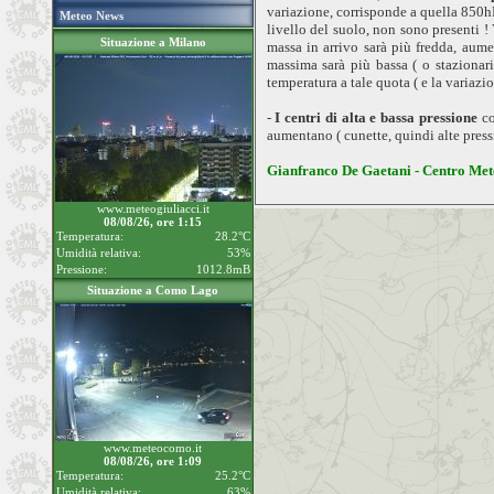
variazione, corrisponde a quella 850hPa
Meteo News
livello del suolo, non sono presenti !
Situazione a Milano
massa in arrivo sarà più fredda, aume
massima sarà più bassa ( o stazionari
temperatura a tale quota ( e la variazio
-
I centri di alta e bassa pressione
co
aumentano ( cunette, quindi alte pressi
Gianfranco De Gaetani - Centro Me
www.meteogiuliacci.it
08/08/26, ore 1:15
Temperatura:
28.2°C
Umidità relativa:
53%
Pressione:
1012.8mB
Situazione a Como Lago
www.meteocomo.it
08/08/26, ore 1:09
Temperatura:
25.2°C
Umidità relativa:
63%