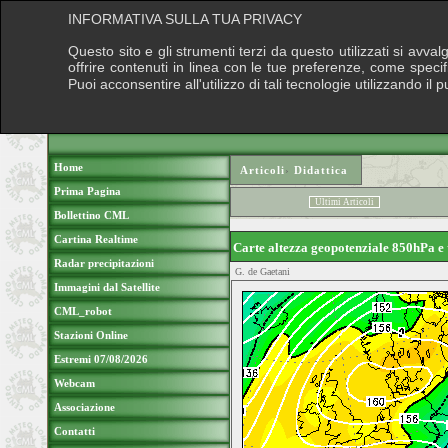
INFORMATIVA SULLA TUA PRIVACY
Questo sito e gli strumenti terzi da questo utilizzati si avva
offrire contenuti in linea con le tue preferenze, come speci
Puoi acconsentire all'utilizzo di tali tecnologie utilizzando 
Home
Articoli
›
Didattica
Prima Pagina
Ultimi Articoli
Bollettino CML
Cartina Realtime
Carte altezza geopotenziale 850hPa 
Radar precipitazioni
G. de Gaetani
Immagini dal Satellite
CML_robot
Stazioni Online
Estremi 07/08/2026
Webcam
Associazione
Contatti