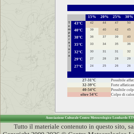
15
%
20
%
25
%
30
%
T
43
°C
42
44
47
50
e
m
40
°C
39
40
42
45
p
e
38
°C
36
37
39
40
r
a
35
°C
33
34
35
36
t
u
32
°C
30
31
31
32
r
a
29
°C
27
28
28
29
27
°C
24
25
26
26
27-31
°C
Possibile affa
32-39
°C
Forte affatica
40-54
°C
Possibile colp
oltre 54°C
Colpo di calo
Associazione Culturale Centro Meteorologico Lombardo ET
Tutto il materiale contenuto in questo sito, s