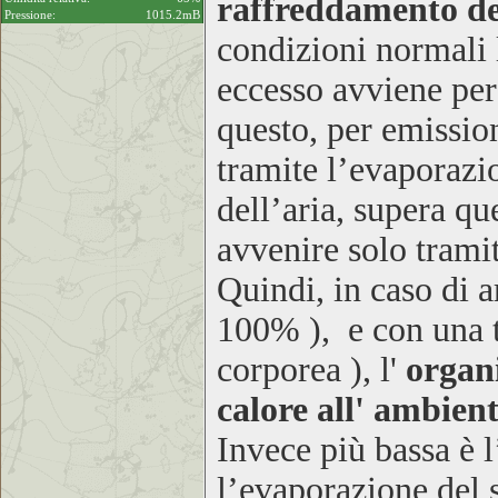
raffreddamento de
Pressione:
1015.2mB
condizioni normali l
eccesso avviene pe
questo, per emission
tramite l’evaporazi
dell’aria, supera qu
avvenire solo tramit
Quindi, in caso di a
100% ), e con una t
corporea ), l'
organ
calore all' ambient
Invece più bassa è l
l’evaporazione del 