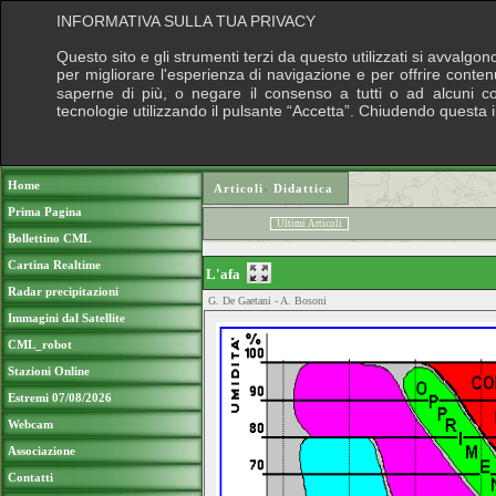
INFORMATIVA SULLA TUA PRIVACY
Questo sito e gli strumenti terzi da questo utilizzati si avvalgon
per migliorare l'esperienza di navigazione e per offrire conten
saperne di più, o negare il consenso a tutti o ad alcuni cook
tecnologie utilizzando il pulsante “Accetta”. Chiudendo questa 
Puoi sostenere le nostre attività con una do
Home
Articoli
›
Didattica
Prima Pagina
Ultimi Articoli
Bollettino CML
Cartina Realtime
L'afa
Radar precipitazioni
G. De Gaetani - A. Bosoni
Immagini dal Satellite
CML_robot
Stazioni Online
Estremi 07/08/2026
Webcam
Associazione
Contatti