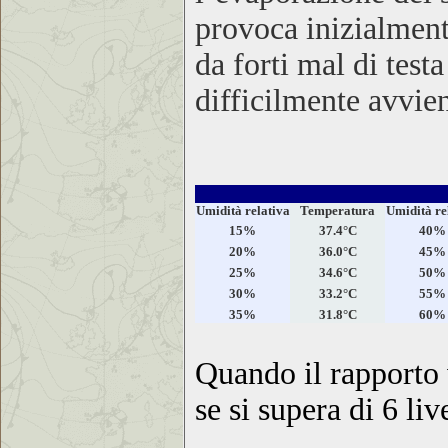
provoca inizialmente
da forti mal di test
difficilmente avvie
Umidità relativa
Temperatura
Umidità re
15%
37.4°C
40%
20%
36.0°C
45%
25%
34.6°C
50%
30%
33.2°C
55%
35%
31.8°C
60%
Quando il rapporto 
se si supera di 6 live