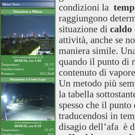
condizioni la
tempe
Meteo News
Situazione a Milano
raggiungono determ
situazione di
caldo
attività, anche se no
maniera simile. Una 
www.meteogiuliacci.it
quando il punto di 
08/08/26, ore 1:00
Temperatura:
28.3°C
Umidità relativa:
53%
contenuto di vapore
Pressione:
1012.8mB
Situazione a Como Lago
Un metodo più semp
la tabella sottostan
spesso che il punto
traducendosi in tem
www.meteocomo.it
disagio dell’afa
è 
08/08/26, ore 0:59
Temperatura:
25.4°C
Umidità relativa:
65%