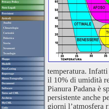
Privacy Policy
Note Legali
Previsioni
Articoli
Analisi
Climatologia
Curiosità
Didattica
Storia
Strumenti
Tecnologie
Mappe
Modelli
temperatura. Infatti
NowCasting
Reportage
il 10% di umidità re
Meteo Fotografia
Documenti
Pianura Padana è sp
Software
Tutto sul CML
persistente anche p
Archivio
MyCML
giorni l’atmosfera 
Links