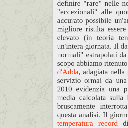
definire "rare" nelle n
"eccezionali" alle qu
accurato possibile un'
migliore risulta esser
elevato (in teoria ten
un'intera giornata. Il d
normali" estrapolati da 
scopo abbiamo ritenuto
d'Adda
, adagiata nella
servizio ormai da una
2010 evidenzia una pr
media calcolata sulla 
bruscamente interrott
questa analisi. Il gior
temperatura record
di