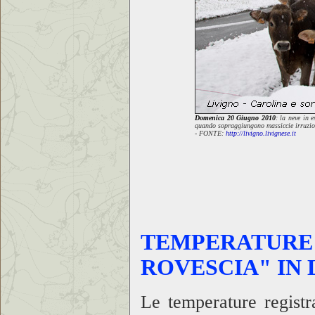
Domenica 20 Giugno 2010
: la neve in 
quando sopraggiungono massiccie irruzio
-
FONTE:
http://livigno.livignese.it
TEMPERATURE 
ROVESCIA" IN
Le temperature regist