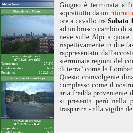
Giugno è terminata all'
Meteo News
soprattutto da un
ritorno 
Situazione a Milano
ore a cavallo tra
Sabato 
ad un brusco cambio di st
neve sulle Alpi a quote 
rispettivamente in due fa
rappresentato dall'accost
www.meteogiuliacci.it
sterminate regioni del c
07/08/26, ore 6:50
Temperatura:
27.2°C
di terra" come la Lombar
Umidità relativa:
62%
Pressione:
1012.8mB
Questo coinvolgente din
Situazione a Como Lago
complesso come il nostro 
aria fredda proveniente d
si presenta però nella 
trasparire - alla vigilia de
www.meteocomo.it
07/08/26, ore 6:49
Temperatura:
27.5°C
Umidità relativa:
54%