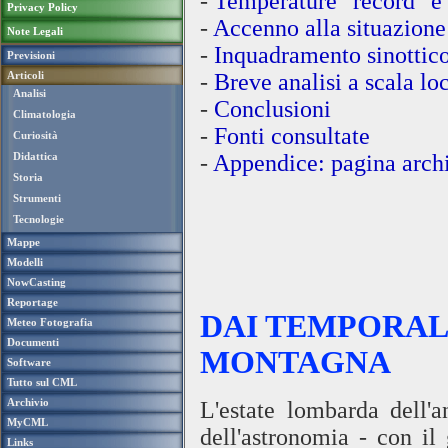
-
Temperature "record" e 
Privacy Policy
-
Accenno alla situazione
Note Legali
-
Inquadramento sinottico
Previsioni
Articoli
-
Breve analisi a scala lo
Analisi
-
Conclusioni
Climatologia
-
Fonti consultate
Curiosità
Didattica
-
Appendice: pagina archi
Storia
Strumenti
Tecnologie
Mappe
Modelli
NowCasting
Reportage
DAI TEMPORALI
Meteo Fotografia
Documenti
MONTAGNA
Software
Tutto sul CML
Archivio
L'estate lombarda dell'
MyCML
dell'astronomia - con il
Links