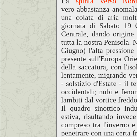
La
spinta verso Nord
vero abbastanza anomala 
una colata di aria molt
giornata di Sabato 19 G
Centrale, dando origin
tutta la nostra Penisola.
Giugno) l'alta pressione
presente sull'Europa Orie
della saccatura, con l'i
lentamente, migrando ver
- solstizio d'Estate - il
occidentali; nubi e fenom
lambiti dal vortice freddo
Il quadro sinottico ind
estiva, risultando invec
compreso tra l'inverno e
penetrare con una certa 