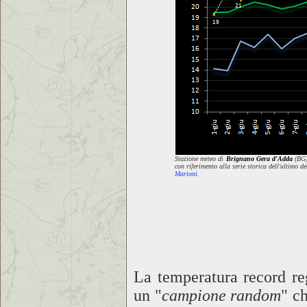
Stazione meteo di
Brignano Gera d'Adda
(BG)
con riferimento alla serie storica dell'ultimo
Marioni
.
La temperatura record re
un "
campione random
" c