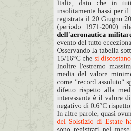
Italia, dato che in tut
insolitamente bassi per il
registrata il 20 Giugno 2
(periodo 1971-2000) ril
dell'aeronautica militare
evento del tutto ecceziona
Osservando la tabella sot
15/16°C che
si discostan
Inoltre l'estremo massi
media del valore minimo,
come "record assoluto" sp
difetto rispetto alla me
interessante è il valore d
negativo di 0.6°C rispetto
In altre parole, quasi ov
del Solstizio di Estate 
sono registrati nel mese