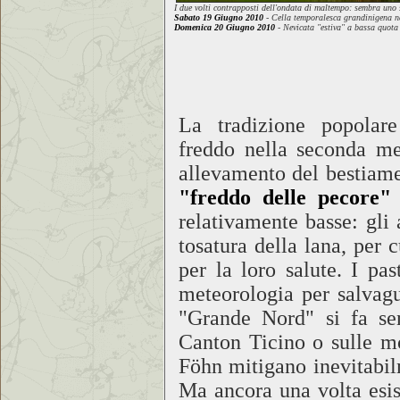
I due volti contrapposti dell'ondata di maltempo: sembra uno 
Sabato 19 Giugno 2010
- Cella temporalesca grandinigena 
Domenica 20 Giugno 2010
- Nevicata "estiva" a bassa quot
La tradizione popolar
freddo nella seconda met
allevamento del bestiame
"freddo delle pecore"
relativamente basse: gli
tosatura della lana, per c
per la loro salute. I p
meteorologia per salvagu
"Grande Nord" si fa sen
Canton Ticino o sulle m
Föhn mitigano inevitabilm
Ma ancora una volta esis