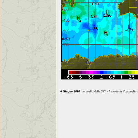
6 Giugno 2010
: anomalia delle SST - Importante l'anomalia 