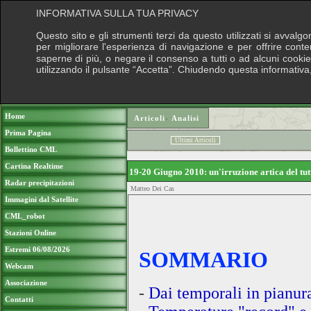
INFORMATIVA SULLA TUA PRIVACY
Questo sito e gli strumenti terzi da questo utilizzati si avvalg
per migliorare l'esperienza di navigazione e per offrire cont
saperne di più, o negare il consenso a tutti o ad alcuni cookie, 
utilizzando il pulsante “Accetta”. Chiudendo questa informativa
Puoi sostenere le nostre attività con un
Home
Articoli
›
Analisi
Prima Pagina
Ultimi Articoli
Bollettino CML
Cartina Realtime
19-20 Giugno 2010: un'irruzione artica del tut
Radar precipitazioni
Matteo Dei Cas
Immagini dal Satellite
CML_robot
Stazioni Online
Estremi 06/08/2026
SOMMARIO
Webcam
Associazione
-
Dai temporali in pianur
Contatti