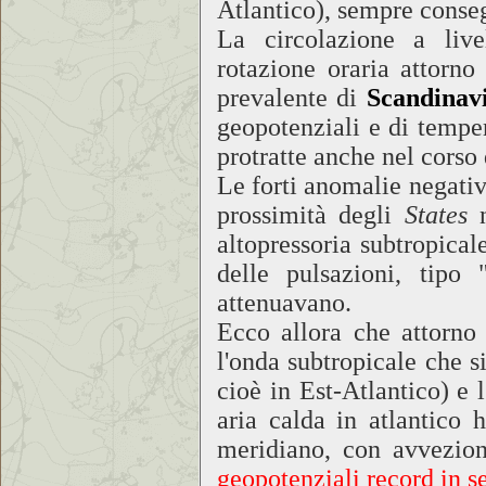
Atlantico), sempre conse
La circolazione a liv
rotazione oraria attorn
prevalente di
Scandinavi
geopotenziali e di tempe
protratte anche nel corso
Le forti anomalie negativ
prossimità degli
States
n
altopressoria subtropica
delle pulsazioni, tipo
attenuavano.
Ecco allora che attorno
l'onda subtropicale che s
cioè in Est-Atlantico) e l
aria calda in atlantico
meridiano, con avvezione
geopotenziali record in 