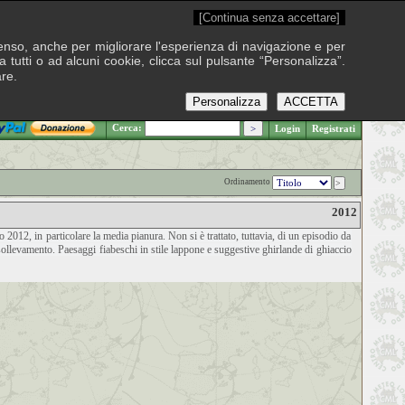
[Continua senza accettare]
onsenso, anche per migliorare l'esperienza di navigazione e per
 tutti o ad alcuni cookie, clicca sul pulsante “Personalizza”.
are.
Personalizza
ACCETTA
.: Sabato 8 agosto 2026
Cerca:
Login
Registrati
Ordinamento
2012
012, in particolare la media pianura. Non si è trattato, tuttavia, di un episodio da
 sollevamento. Paesaggi fiabeschi in stile lappone e suggestive ghirlande di ghiaccio