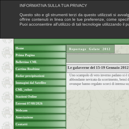
INFORMATIVA SULLA TUA PRIVACY
Questo sito e gli strumenti terzi da questo utilizzati si avva
offrire contenuti in linea con le tue preferenze, come speci
Puoi acconsentire all'utilizzo di tali tecnologie utilizzando 
Home
Reportage
›
Gelate
›
2012
Prima Pagina
Bollettino CML
Le galaverne del 15-19 Gennaio 2012
Cartina Realtime
Uno scampolo di vero inverno padano si è imp
Radar precipitazioni
abbondante nevicata da scorrimento, bensì di
Immagini dal Satellite
ovunque hanno regalato scorci di intensa su
CML_robot
Stazioni Online
Estremi 07/08/2026
Webcam
Associazione
Contatti