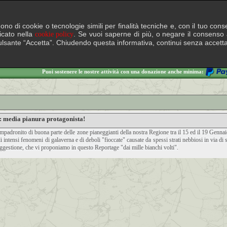
lgono di cookie o tecnologie simili per finalità tecniche e, con il tuo c
ficato nella
. Se vuoi saperne di più, o negare il consenso a
cookie policy
il pulsante “Accetta”. Chiudendo questa informativa, continui senza accett
Puoi sostenere le nostre attività con una donazione anche minima:
: media pianura protagonista!
adronito di buona parte delle zone pianeggianti della nostra Regione tra il 15 ed il 19 Gennaio 2
 intensi fenomeni di galaverna e di deboli "fioccate" causate da spessi strati nebbiosi in via di
ggestione, che vi proponiamo in questo Reportage "dai mille bianchi volti".