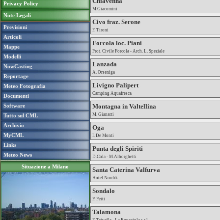
Chiavenna
Privacy Policy
M.Giacomini
Note Legali
Civo fraz. Serone
Previsioni
F. Tironi
Articoli
Forcola loc. Piani
Mappe
Prot. Civile Forcola - Arch. L. Speziale
Modelli
Lanzada
NowCasting
A. Orseniga
Reportage
Livigno Palipert
Meteo Fotografia
Camping Aquafresca
Documenti
Software
Montagna in Valtellina
M. Gianatti
Tutto sul CML
Archivio
Oga
MyCML
I. De Monti
Links
Punta degli Spiriti
Meteo News
D.Cola - M.Alborghetti
Situazione a Milano
Santa Caterina Valfurva
Hotel Nordik
Sondalo
P. Peiti
Talamona