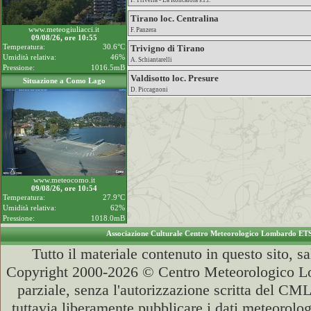
F. Trivella - La Roncaiola s.r.l.
Tirano loc. Centralina
www.meteogiuliacci.it
F. Panzera
09/08/26, ore 10:55
Temperatura:
30.6°C
Trivigno di Tirano
Umidità relativa:
46%
A. Schiantarelli
Pressione:
1016.5mB
Valdisotto loc. Presure
Situazione a Como Lago
D. Piccagnoni
www.meteocomo.it
09/08/26, ore 10:54
Temperatura:
27.9°C
Umidità relativa:
62%
Pressione:
1018.0mB
Associazione Culturale Centro Meteorologico Lombardo ET
Tutto il materiale contenuto in questo sito, s
Copyright 2000-2026 © Centro Meteorologico Lo
parziale, senza l'autorizzazione scritta del CML
tuttavia liberamente pubblicare i dati meteorolog