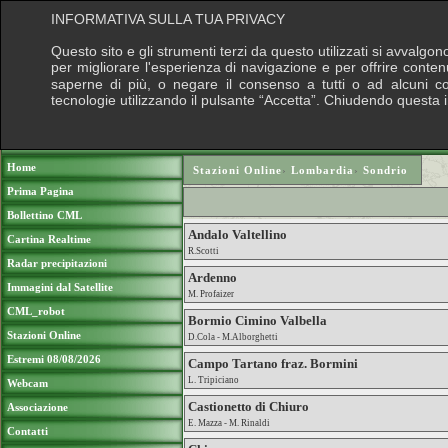
INFORMATIVA SULLA TUA PRIVACY
Questo sito e gli strumenti terzi da questo utilizzati si avvalgon
per migliorare l'esperienza di navigazione e per offrire conten
saperne di più, o negare il consenso a tutti o ad alcuni cook
tecnologie utilizzando il pulsante “Accetta”. Chiudendo questa 
Puoi sostenere le nostre attività con una do
Home
Stazioni Online
›
Lombardia
›
Sondrio
Prima Pagina
Bollettino CML
Andalo Valtellino
Cartina Realtime
R.Scotti
Radar precipitazioni
Ardenno
Immagini dal Satellite
M. Profaizer
CML_robot
Bormio Cimino Valbella
Stazioni Online
D.Cola - M.Alborghetti
Estremi 08/08/2026
Campo Tartano fraz. Bormini
L. Tripiciano
Webcam
Castionetto di Chiuro
Associazione
E. Mazza - M. Rinaldi
Contatti