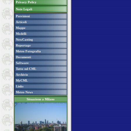
Privacy Policy
Note Legali
Previsioni
Articoli
Mappe
Modelli
NowCasting
Reportage
Meteo Fotografia
Documenti
Software
Tutto sul CML
Archivio
MyCML
Links
Meteo News
Situazione a Milano