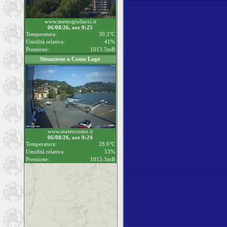
www.meteogiuliacci.it
06/08/26, ore 9:25
Temperatura:
30.3°C
Umidità relativa:
41%
Pressione:
1013.5mB
Situazione a Como Lago
www.meteocomo.it
06/08/26, ore 9:24
Temperatura:
28.6°C
Umidità relativa:
53%
Pressione:
1015.3mB