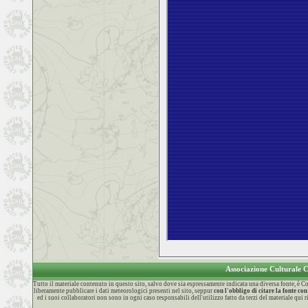
Associazione Culturale
Tutto il materiale contenuto in questo sito, salvo dove sia espressamente indicata una diversa fonte, è
liberamente pubblicare i dati meteorologici presenti nel sito, seppur
con l'obbligo di citare la fonte 
ed i suoi collaboratori non sono in ogni caso responsabili dell'utilizzo fatto da terzi del materiale qui