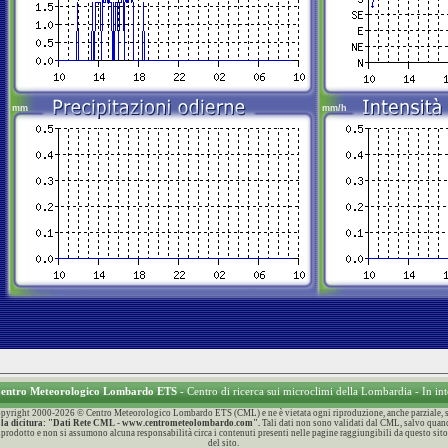
 Centro Meteorologico Lombardo ETS
- Centro di ricerca sui microclimi della Lombardia - In in
 Copyright 2000-2026 © Centro Meteorologico Lombardo ETS (CML) e ne è vietata ogni riproduzione, anche parziale, sen
con la dicitura: "Dati Rete CML - www.centrometeolombardo.com".
Tali dati non sono validati dal CML, salvo quand
 riprodotto e non si assumono alcuna responsabilità circa i contenuti presenti nelle pagine raggiungibili da questo sito
del sito.