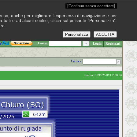
[Continua senza accettare]
onsenso, anche per migliorare l'esperienza di navigazione e per
 tutti o ad alcuni cookie, clicca sul pulsante “Personalizza”.
are.
Personalizza
ACCETTA
.: Giovedì 6 agosto 2026
Cerca:
Login
Registrati
Cerca ›
Inserito il› 09/02/2013 21.34.06