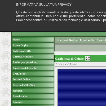
INFORMATIVA SULLA TUA PRIVACY
Questo sito e gli strumenti terzi da questo utilizzati si avva
offrire contenuti in linea con le tue preferenze, come speci
Puoi acconsentire all'utilizzo di tali tecnologie utilizzando 
Home
Stazioni Online
›
Lombardia
›
Sondr
Prima Pagina
Bollettino CML
Cartina Realtime
Castionetto di Chiuro
Radar precipitazioni
E. Mazza - M. Rinaldi
Immagini dal Satellite
CML_robot
Stazioni Online
Estremi 05/08/2026
Webcam
Associazione
Contatti