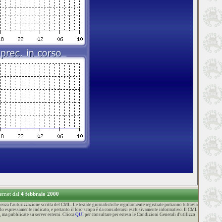
ternet dal
4 febbraio 2000
za l'autorizzazione scritta del CML. Le testate giornalistiche regolarmente registrate potranno tuttavia
o espressamente indicato, e pertanto il loro scopo è da considerarsi esclusivamente informativo. Il CML
, ma pubblicate su server esterni. Clicca
QUI
per consultare per esteso le Condizioni Generali d'utilizzo