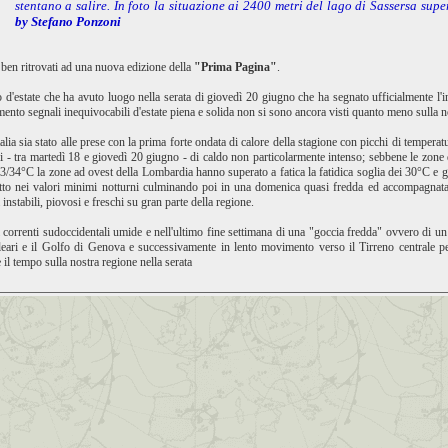
stentano a salire. In foto la situazione ai 2400 metri del lago di Sassersa sup
by Stefano Ponzoni
 ben ritrovati ad una nuova edizione della
"Prima Pagina"
.
o d'estate che ha avuto luogo nella serata di giovedì 20 giugno che ha segnato ufficialmente l'
ento segnali inequivocabili d'estate piena e solida non si sono ancora visti quanto meno sulla no
alia sia stato alle prese con la prima forte ondata di calore della stagione con picchi di temper
i - tra martedì 18 e giovedì 20 giugno - di caldo non particolarmente intenso; sebbene le zone 
34°C la zone ad ovest della Lombardia hanno superato a fatica la fatidica soglia dei 30°C e già 
utto nei valori minimi notturni culminando poi in una domenica quasi fredda ed accompagnata a
nstabili, piovosi e freschi su gran parte della regione.
i correnti sudoccidentali umide e nell'ultimo fine settimana di una "goccia fredda" ovvero di un
leari e il Golfo di Genova e successivamente in lento movimento verso il Tirreno centrale per
il tempo sulla nostra regione nella serata