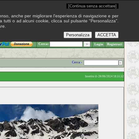
[Continua senza accettare]
onsenso, anche per migliorare l'esperienza di navigazione e per
 tutti o ad alcuni cookie, clicca sul pulsante “Personalizza”.
are.
Personalizza
ACCETTA
.: Sabato 8 agosto 2026
Cerca:
Login
Registrati
Cerca ›
Inserito il› 26/06/2024 18.55.52