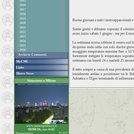
2015
2016
2017
2018
2019
Buona giornata a tutti i meteoappassionati e
2020
2021
Siamo giunti e abbiamo superato il solstizi
2022
avuto inizio sabato 1 giugno - ma per il mom
2023
2024
La settimana scorsa sebbene il centro-sud It
2025
da questa onda calda con solo due/tre giorn
2026
assaggiato temperature massime fino a 32/33/
Archivio Commenti
fortemente mitigato le temperature sopratt
settimana con lunedì 24 e martedì 25 ancora i
MyCML
Links
Il tutto sempre a causa di una prevalenza d
Meteo News
inizialmente andata a posizionare tra le Ba
Adriatico e l'Egeo terminando di influenzare 
Situazione a Milano
www.meteogiuliacci.it
08/08/26, ore 4:45
Temperatura:
25.9°C