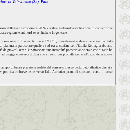
eriore in Valmalenco (So).
Foto
inizio dell'estate astronomica 2024 - l'estate meteorologica ha come di convenzione
stra regione e sul nord-ovest italiano in generale.
ature massime diffusamente fino a 37/38°C, il nord-ovest è stato invece solo lambito
di pianura in particolare quelle a sud-est al confine con l'Emilia Romagna abbiano
da giovedì sera si è riaffacciata una instabilità pomeridiano/serale che di fatto ha
d piogge e rovesci diffusi che si sono poi protratti anche all'inizio della nuova
 campo di bassa pressione isolato dal consueto flusso perturbato atlantico che si è
 poi risalire brevemente verso l'alto Adriatico prima di spostarsi verso il basso