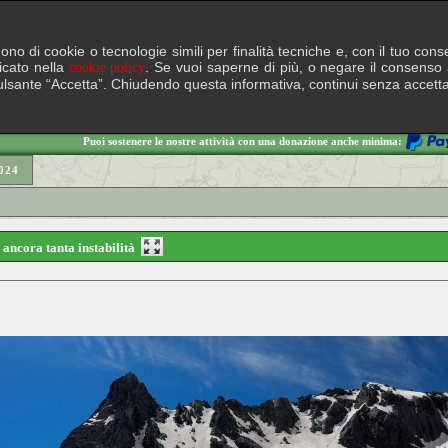
lgono di cookie o tecnologie simili per finalità tecniche e, con il tuo c
ficato nella
. Se vuoi saperne di più, o negare il consenso a
cookie policy
il pulsante “Accetta”. Chiudendo questa informativa, continui senza accett
Puoi sostenere le nostre attività con una donazione anche minima:
024
 ancora tanta instabilità