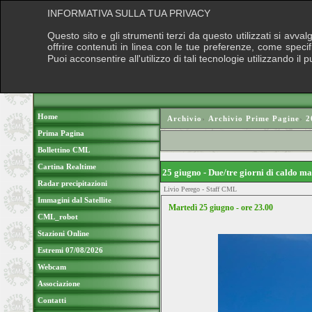
INFORMATIVA SULLA TUA PRIVACY
Questo sito e gli strumenti terzi da questo utilizzati si avva
offrire contenuti in linea con le tue preferenze, come speci
Puoi acconsentire all'utilizzo di tali tecnologie utilizzando 
Home
Archivio
›
Archivio Prime Pagine
›
2
Prima Pagina
Bollettino CML
Cartina Realtime
25 giugno - Due/tre giorni di caldo ma
Radar precipitazioni
Livio Perego - Staff CML
Immagini dal Satellite
Martedì 25 giugno - ore 23.00
CML_robot
Stazioni Online
Estremi 07/08/2026
Webcam
Associazione
Contatti