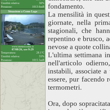
Umidità relativa:
56%
fondamento.
Pressione:
1013.6mB
Situazione a Como Lago
La mensilità in questi
giornate, nella pri
stagionali, che han
repentino e brusco, a
nevose a quote collina
www.meteocomo.it
07/08/26, ore 9:29
L'ultima settimana i
Temperatura:
28.1°C
Umidità relativa:
55%
Pressione:
1015.5mB
nell'articolo odiern
instabili, associate 
essere, pur facendo r
termometri.
Ora, dopo sopracitat