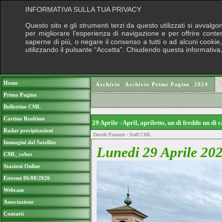
INFORMATIVA SULLA TUA PRIVACY
Questo sito e gli strumenti terzi da questo utilizzati si avvalgo
per migliorare l'esperienza di navigazione e per offrire conte
saperne di più, o negare il consenso a tutti o ad alcuni cookie, 
utilizzando il pulsante “Accetta”. Chiudendo questa informativa
Puoi sostenere le nostre attività con una
Home
Archivio
›
Archivio Prime Pagine
›
2024
Prima Pagina
Bollettino CML
Cartina Realtime
29 Aprile - April, apriletto, un dì freddo un dì
Radar precipitazioni
Davide Piasente - Staff CML
Immagini dal Satellite
Lunedi 29 Aprile 202
CML_robot
Stazioni Online
Estremi 06/08/2026
Webcam
Associazione
Contatti