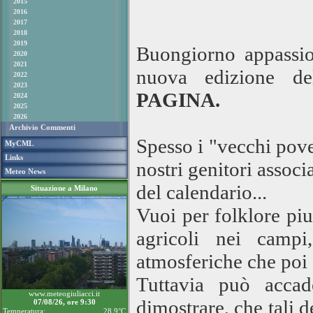
2015
2016
2017
2018
2019
Buongiorno appassio
2020
2021
nuova edizione de
2022
2023
PAGINA.
2024
2025
2026
Archivio Commenti
Spesso i "vecchi pove
MyCML
Links
nostri genitori assoc
Meteo News
del calendario...
Situazione a Milano
Vuoi per folklore piut
agricoli nei campi
atmosferiche che poi 
Tuttavia può acca
www.meteogiuliacci.it
dimostrare, che tali 
07/08/26, ore 9:30
Temperatura:
28.9°C