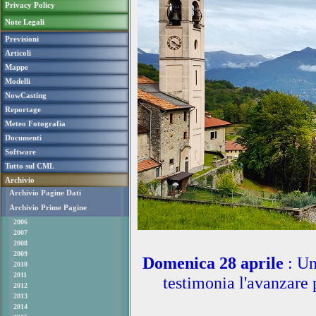
Privacy Policy
Note Legali
Previsioni
Articoli
Mappe
Modelli
NowCasting
Reportage
Meteo Fotografia
Documenti
Software
Tutto sul CML
Archivio
Archivio Pagine Dati
Archivio Prime Pagine
2006
2007
2008
2009
Domenica 28 aprile
: Un
2010
2011
testimonia l'avanzare 
2012
2013
2014