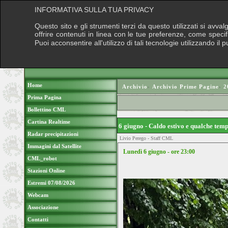
INFORMATIVA SULLA TUA PRIVACY
Questo sito e gli strumenti terzi da questo utilizzati si avva
offrire contenuti in linea con le tue preferenze, come speci
Puoi acconsentire all'utilizzo di tali tecnologie utilizzando 
Home
Archivio
›
Archivio Prime Pagine
›
2
Prima Pagina
Bollettino CML
Cartina Realtime
6 giugno - Caldo estivo e qualche te
Radar precipitazioni
Livio Perego - Staff CML
Immagini dal Satellite
Lunedì 6 giugno - ore 23:00
CML_robot
Stazioni Online
Estremi 07/08/2026
Webcam
Associazione
Contatti