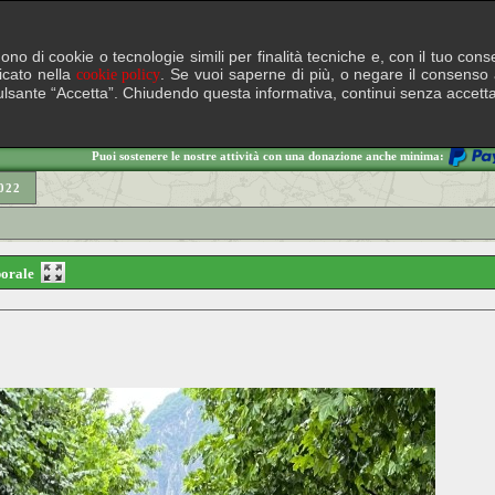
lgono di cookie o tecnologie simili per finalità tecniche e, con il tuo c
ficato nella
. Se vuoi saperne di più, o negare il consenso a
cookie policy
il pulsante “Accetta”. Chiudendo questa informativa, continui senza accett
Puoi sostenere le nostre attività con una donazione anche minima:
022
mporale