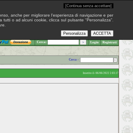
[Continua senza accettare]
onsenso, anche per migliorare l'esperienza di navigazione e per
 tutti o ad alcuni cookie, clicca sul pulsante “Personalizza”.
are.
Personalizza
ACCETTA
.: Sabato 8 agosto 2026
Cerca:
Login
Registrati
Cerca ›
Inserito il› 06/06/2022 2.03.17