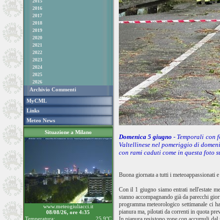
2015
2016
2017
2018
2019
2020
2021
2022
2023
2024
2025
2026
Archivio Commenti
MyCML
Links
Meteo News
Situazione a Milano
Domenica 5 giugno
- Temporali con f
Valtellinese nel pomeriggio di domeni
con rami caduti come in questa foto s
Buona giornata a tutti i meteoappassionati e
Con il 1 giugno siamo entrati nell'estate me
stanno accompagnando già da parecchi giorni 
programma meteorologico settimanale ci ha p
www.meteogiuliacci.it
pianura ma, pilotati da correnti in quota pr
08/08/26, ore 4:35
Temperatura:
25.9°C
In pianura resistono zone con accumuli dal 