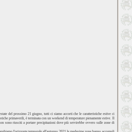
tate del prossimo 21 giugno, tutti ci siamo accorti che le caratteristiche estive ci
ristiche primaverili, è terminata con un weekend di temperature pienamente estive. Il
on sono riusciti a portare precipitazioni dove più servirebbe ovvero sulle zone di
llarghiamo l'orizzonte temporale all'autunno 2021 le medesime zone hanno accumuli