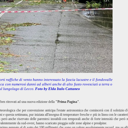
orti raffiche di vento hanno interessato la fascia lacustre e il fondovalle
ca con numerosi danni ad alberi anche di alto fusto rovesciati a terra o
ul lungolago di Lecco.
Foto by Elda Italo Cattaneo
 ben ritrovati ad una nuova edizione della
"Prima Pagina"
.
teorologica che per convenzione anticipa l'estate astronomica che comincerà con il solstizio d'es
e questa settimana, pur iniziata all'insegna di temperature fresche e più in linea con le caratte
erò anche riservato delle parentesi instabili con temporali anche di forte intensità che però n
evalentemente da sud-ovest, hanno scaricato pioggia sulle zone alpine e prealpine.
primo gennaio al di sotto dei 100 millimetri che sono un valore assolutamente record, ma se a