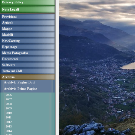
Privacy Policy
Note Legali
Previsioni
Articoli
Mappe
Modelli
NowCasting
Reportage
Meteo Fotografia
Documenti
Software
Tutto sul CML
Archivio
Archivio Pagine Dati
Archivio Prime Pagine
2006
2007
2008
2009
2010
2011
2012
2013
2014