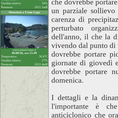
che dovrebbe portare
Umidità relativa:
34%
Pressione:
1011.1mB
un parziale sollievo
Situazione a Como Lago
carenza di precipitaz
perturbato organiz
dell'anno, il che la 
vivendo dal punto di 
www.meteocomo.it
dovrebbe portare pio
06/08/26, ore 15:49
Temperatura:
36.6°C
giornate di giovedì 
Umidità relativa:
27%
Pressione:
1012.4mB
dovrebbe portare n
domenica.
I dettagli e la din
l'importante è ch
anticiclonico che or