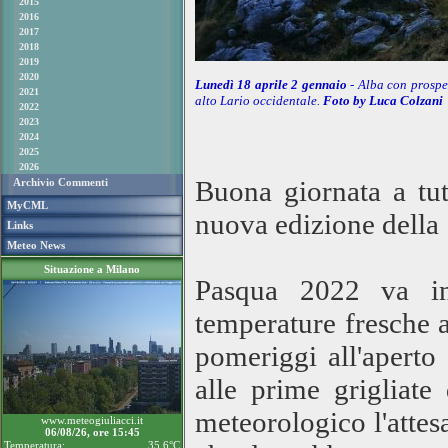
2015
2016
2017
2018
2019
2020
Lunedì 18 aprile 2 gennaio
- Alba con prospe
2021
alto Lario occidentale.
Foto by Luca Colzani
2022
2023
2024
2025
2026
Buona giornata a tut
Archivio Commenti
MyCML
nuova edizione della
Links
Meteo News
Situazione a Milano
Pasqua 2022 va in
temperature fresche a
pomeriggi all'aperto 
alle prime grigliate
meteorologico l'attes
www.meteogiuliacci.it
06/08/26, ore 15:45
Temperatura:
35.6°C