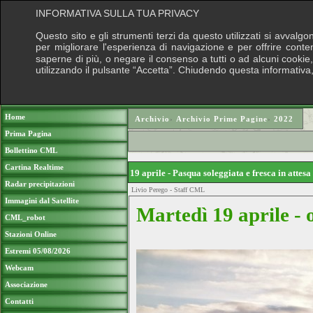
INFORMATIVA SULLA TUA PRIVACY
Questo sito e gli strumenti terzi da questo utilizzati si avvalgo
per migliorare l'esperienza di navigazione e per offrire conte
saperne di più, o negare il consenso a tutti o ad alcuni cookie, 
utilizzando il pulsante “Accetta”. Chiudendo questa informativa
Puoi sostenere le nostre attività con una
Home
Archivio
›
Archivio Prime Pagine
›
2022
Prima Pagina
Bollettino CML
Cartina Realtime
19 aprile - Pasqua soleggiata e fresca in attes
Radar precipitazioni
Livio Perego - Staff CML
Immagini dal Satellite
Martedì 19 aprile - 
CML_robot
Stazioni Online
Estremi 05/08/2026
Webcam
Associazione
Contatti