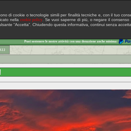
lgono di cookie o tecnologie simili per finalità tecniche e, con il tuo c
ficato nella
. Se vuoi saperne di più, o negare il consenso a
cookie policy
il pulsante “Accetta”. Chiudendo questa informativa, continui senza accett
Puoi sostenere le nostre attività con una donazione anche minima:
022