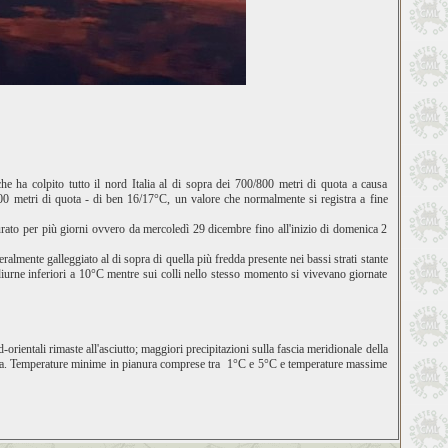
he ha colpito tutto il nord Italia al di sopra dei 700/800 metri di quota a causa
500 metri di quota - di ben 16/17°C, un valore che normalmente si registra a fine
durato per più giorni ovvero da mercoledì 29 dicembre fino all'inizio di domenica 2
ralmente galleggiato al di sopra di quella più fredda presente nei bassi strati stante
 diurne inferiori a 10°C mentre sui colli nello stesso momento si vivevano giornate
orientali rimaste all'asciutto; maggiori precipitazioni sulla fascia meridionale della
rata. Temperature minime in pianura comprese tra 1°C e 5°C e temperature massime