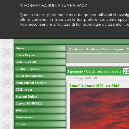
INFORMATIVA SULLA TUA PRIVACY
Questo sito e gli strumenti terzi da questo utilizzati si avva
offrire contenuti in linea con le tue preferenze, come speci
Puoi acconsentire all'utilizzo di tali tecnologie utilizzando 
Home
Archivio
›
Archivio Prime Pagine
›
2
Prima Pagina
Bollettino CML
Cartina Realtime
3 gennaio - Caldo record in quota
Radar precipitazioni
Livio Perego - Staff CML
Immagini dal Satellite
Lunedì 3 gennaio 2022 - ore 24:00
CML_robot
Stazioni Online
Estremi 07/08/2026
Webcam
Associazione
Contatti