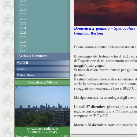
2015
2016
2017
2018
2019
2020
Domenica 2 gennaio
- Spettacolare
2021
2022
Gianluca Bertoni
2023
2024
2025
Buona giornata a tutti i meteoappassionati e
2026
Archivio Commenti
Il passaggio del testimone tra il 2021 ed i
dell'espansione di un promontorio anticiclo
MyCML
maggio/inizio giugno.
Links
Si tratta di valori record almeno per gli ul
gennaio.
Meteo News
Il catino padano è invece stato risparmiato d
Situazione a Milano
anche la scarsa ventilazione a tutte le quo
soleggiate con temperature fino a 18/20°C; l
Ma ripercorriamo la cronologia degli eventi 
Lunedì 27 dicembre
: giornata grigia ovunq
regione con accumuli fino a 7/8mm e quota 
comprese tra 5°C e 8°C.
Martedì 28 dicembre
: notte con prevalenz
www.meteogiuliacci.it
08/08/26, ore 12:45
Temperatura:
30.6°C