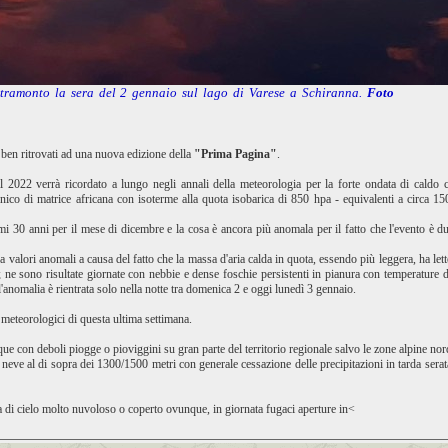
 tramonto la sera del 2 gennaio sul lago di Varese a Schiranna.
Foto
 ben ritrovati ad una nuova edizione della
"Prima Pagina"
.
l 2022 verrà ricordato a lungo negli annali della meteorologia per la forte ondata di caldo c
nico di matrice africana con isoterme alla quota isobarica di 850 hpa - equivalenti a circa 1
timi 30 anni per il mese di dicembre e la cosa è ancora più anomala per il fatto che l'evento è 
a valori anomali a causa del fatto che la massa d'aria calda in quota, essendo più leggera, ha lette
te; ne sono risultate giornate con nebbie e dense foschie persistenti in pianura con temperature
'anomalia è rientrata solo nella notte tra domenica 2 e oggi lunedì 3 gennaio.
meteorologici di questa ultima settimana.
ue con deboli piogge o pioviggini su gran parte del territorio regionale salvo le zone alpine nord-
neve al di sopra dei 1300/1500 metri con generale cessazione delle precipitazioni in tarda se
a di cielo molto nuvoloso o coperto ovunque, in giornata fugaci aperture in<