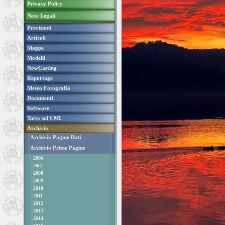
Privacy Policy
Note Legali
Previsioni
Articoli
Mappe
Modelli
NowCasting
Reportage
Meteo Fotografia
Documenti
Software
Tutto sul CML
Archivio
Archivio Pagine Dati
Archivio Prime Pagine
2006
2007
2008
2009
2010
2011
2012
2013
2014