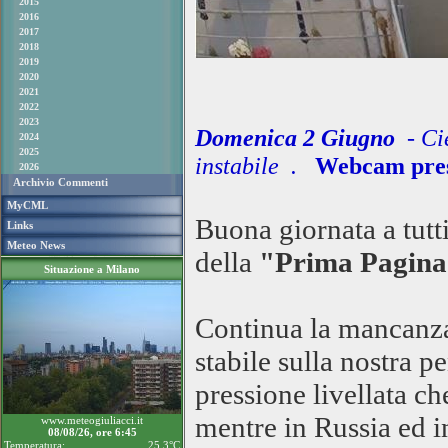
2015
2016
2017
2018
2019
2020
2021
2022
2023
Domenica 2 Giugno
- Ci
2024
2025
instabile .
Webcam pres
2026
Archivio Commenti
MyCML
Buona giornata a tutt
Links
Meteo News
della
"Prima Pagin
Situazione a Milano
Continua la mancanza 
stabile sulla nostra 
pressione livellata ch
mentre in Russia ed i
www.meteogiuliacci.it
08/08/26, ore 6:45
Temperatura:
25.3°C