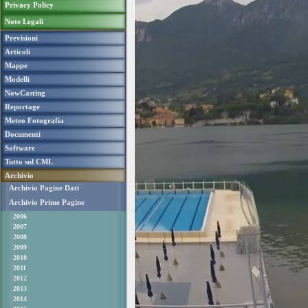
Privacy Policy
Note Legali
Previsioni
Articoli
Mappe
Modelli
NowCasting
Reportage
Meteo Fotografia
Documenti
Software
Tutto sul CML
Archivio
Archivio Pagine Dati
Archivio Prime Pagine
2006
2007
2008
2009
2010
2011
2012
2013
2014