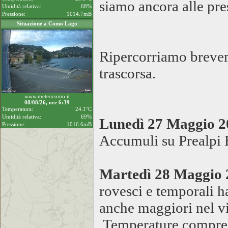
siamo ancora alle pre
Umidità relativa:
68%
Pressione:
1014.7mB
Situazione a Como Lago
Ripercorriamo breveme
trascorsa.
www.meteocomo.it
08/08/26, ore 6:39
Temperatura:
24.1°C
Umidità relativa:
69%
Lunedì 27 Maggio 
Pressione:
1016.6mB
Accumuli su Prealpi 
Martedì 28 Maggio
rovesci e temporali h
anche maggiori nel v
Temperature compres