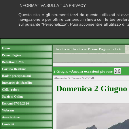
INFORMATIVA SULLA TUA PRIVACY
Questo sito e gli strumenti terzi da questo utilizzati si av
navigazione e per offrire contenuti in linea con le tue prefe
sul pulsante “Personalizza”. Puoi acconsentire all'utilizzo di 
Home
Archivio
›
Archivio Prime Pagine
›
2024
Prima Pagina
Bollettino CML
Cartina Realtime
2 Giugno - Ancora occasioni piovose
Radar precipitazioni
Alessandro G. Dazzan - Staff CML
Immagini dal Satellite
Domenica 2
Giugno 
CML_robot
Stazioni Online
Estremi 07/08/2026
Webcam
Associazione
Contatti