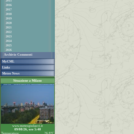
2015
2016
2017
2018
2019
2020
2021
2022
2023
2024
2025
2026
Archivio Commenti
MyCML
Links
Meteo News
Situazione a Milano
www.meteogiuliacci.it
09/08/26, ore 5:40
Temperatura:
26.8°C