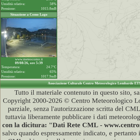
Umidità relativa:
58%
Pressione:
1015.8mB
Situazione a Como Lago
www.meteocomo.it
09/08/26, ore 5:39
Temperatura:
24.7°C
Umidità relativa:
65%
Pressione:
1017.9mB
Associazione Culturale Centro Meteorologico Lombardo ET
Tutto il materiale contenuto in questo sito, s
Copyright 2000-2026 © Centro Meteorologico Lo
parziale, senza l'autorizzazione scritta del CML
tuttavia liberamente pubblicare i dati meteorolog
con la dicitura: "Dati Rete CML - www.cent
salvo quando espressamente indicato, e pertanto i