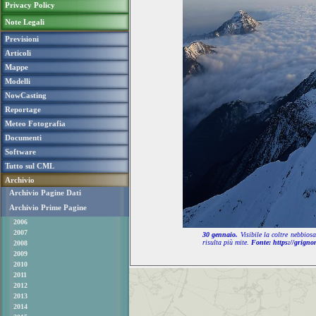
Privacy Policy
Note Legali
Previsioni
Articoli
Mappe
Modelli
NowCasting
Reportage
Meteo Fotografia
Documenti
Software
Tutto sul CML
Archivio
Archivio Pagine Dati
Archivio Prime Pagine
2006
2007
30 gennaio.
Visibile la coltre nebbios
risulta più mite.
Fonte: https://grign
2008
2009
2010
2011
2012
2013
2014