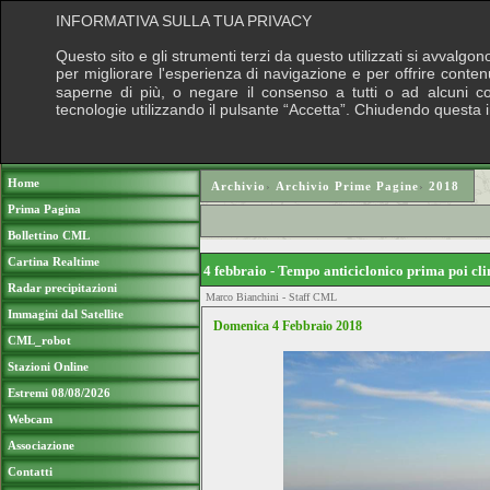
INFORMATIVA SULLA TUA PRIVACY
Questo sito e gli strumenti terzi da questo utilizzati si avvalgon
per migliorare l'esperienza di navigazione e per offrire conten
saperne di più, o negare il consenso a tutti o ad alcuni cook
tecnologie utilizzando il pulsante “Accetta”. Chiudendo questa 
Puoi sostenere le nostre attività con una do
Home
Archivio
›
Archivio Prime Pagine
›
2018
Prima Pagina
Bollettino CML
Cartina Realtime
4 febbraio - Tempo anticiclonico prima poi cl
Radar precipitazioni
Marco Bianchini - Staff CML
Immagini dal Satellite
Domenica 4 Febbraio 2018
CML_robot
Stazioni Online
Estremi 08/08/2026
Webcam
Associazione
Contatti