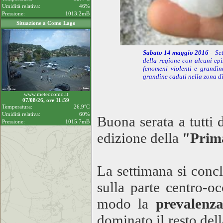
Umidità relativa:
46%
Pressione:
1013.2mB
Situazione a Como Lago
Sabato 14 maggio 2016
- Se
della regione con alcuni epi
fenomeni violenti e grandin
grandine caduti nella zona d
www.meteocomo.it
07/08/26, ore 11:59
Temperatura:
26.9°C
Umidità relativa:
60%
Buona serata a tutti
Pressione:
1015.7mB
edizione della
"Prim
La settimana si conc
sulla parte centro-o
modo la
prevalenz
dominato il resto del