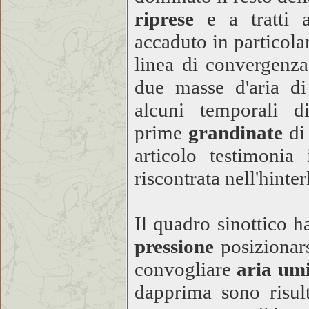
riprese
e a tratti
accaduto in particola
linea di convergenza
due masse d'aria di 
alcuni temporali d
prime
grandinate
di 
articolo testimonia 
riscontrata nell'hinte
Il quadro sinottico h
pressione
posizionars
convogliare
aria um
dapprima sono risul