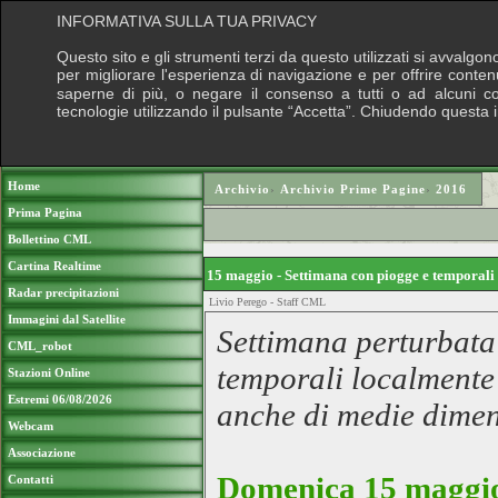
INFORMATIVA SULLA TUA PRIVACY
Questo sito e gli strumenti terzi da questo utilizzati si avvalgon
per migliorare l'esperienza di navigazione e per offrire conten
saperne di più, o negare il consenso a tutti o ad alcuni cook
tecnologie utilizzando il pulsante “Accetta”. Chiudendo questa 
Puoi sostenere le nostre attività con una do
Home
Archivio
›
Archivio Prime Pagine
›
2016
Prima Pagina
Bollettino CML
Cartina Realtime
15 maggio - Settimana con piogge e temporal
Radar precipitazioni
Livio Perego - Staff CML
Immagini dal Satellite
Settimana perturbata 
CML_robot
temporali localmente 
Stazioni Online
Estremi 06/08/2026
anche di medie dimen
Webcam
Associazione
Domenica 15 maggio
Contatti