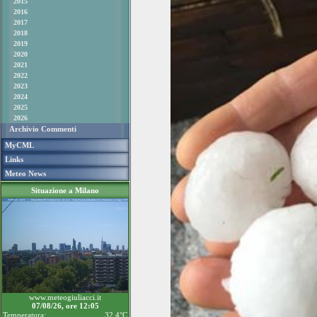
2015
2016
2017
2018
2019
2020
2021
2022
2023
2024
2025
2026
Archivio Commenti
MyCML
Links
Meteo News
Situazione a Milano
www.meteogiuliacci.it
07/08/26, ore 12:05
Temperatura:
32.4°C