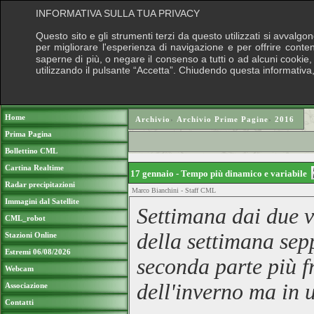
INFORMATIVA SULLA TUA PRIVACY
Questo sito e gli strumenti terzi da questo utilizzati si avvalgo
per migliorare l'esperienza di navigazione e per offrire conte
saperne di più, o negare il consenso a tutti o ad alcuni cookie, c
utilizzando il pulsante “Accetta”. Chiudendo questa informativa
Puoi sostenere le nostre attività con una 
Home
Archivio
›
Archivio Prime Pagine
›
2016
Prima Pagina
Bollettino CML
Cartina Realtime
17 gennaio - Tempo più dinamico e variabile
Radar precipitazioni
Marco Bianchini - Staff CML
Immagini dal Satellite
Settimana dai due vo
CML_robot
della settimana sep
Stazioni Online
Estremi 06/08/2026
seconda parte più f
Webcam
dell'inverno ma in 
Associazione
Contatti