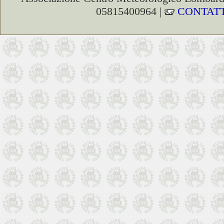
05815400964 |
CONTATT