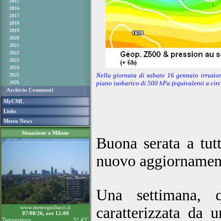
2015
2016
2017
2018
2019
2020
2021
2022
2023
2024
Nella giornata di sabato 16 gennaio irruzion
2025
2026
piano isobarico di 500 hPa (equivalenti a circ
Archivio Commenti
MyCML
Links
Meteo News
Situazione a Milano
Buona serata a tut
nuovo aggiornament
Una settimana, 
www.meteogiuliacci.it
caratterizzata da 
07/08/26, ore 12:00
Temperatura:
32.4°C