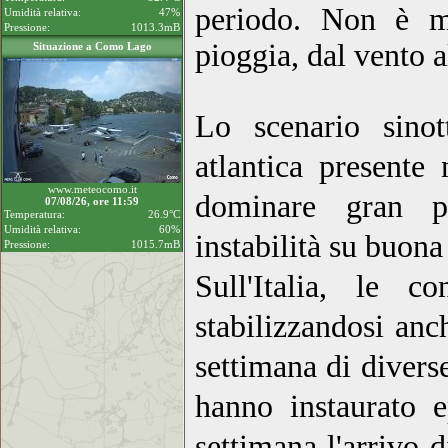
periodo. Non è ma
Umidità relativa:
47%
Pressione:
1013.3mB
pioggia, dal vento a
Situazione a Como Lago
Lo scenario sinot
atlantica presente 
www.meteocomo.it
dominare gran pa
07/08/26, ore 11:59
Temperatura:
26.9°C
Umidità relativa:
60%
instabilità su buona
Pressione:
1015.7mB
Sull'Italia, le c
stabilizzandosi an
settimana di diverse
hanno instaurato e
settimana l'arrivo 