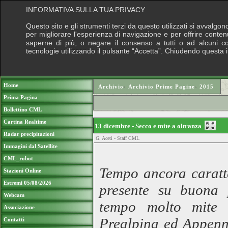
INFORMATIVA SULLA TUA PRIVACY
Questo sito e gli strumenti terzi da questo utilizzati si avvalgon
per migliorare l'esperienza di navigazione e per offrire conten
saperne di più, o negare il consenso a tutti o ad alcuni cook
tecnologie utilizzando il pulsante “Accetta”. Chiudendo questa 
Puoi sostenere le nostre attività con una do
Home
Archivio
›
Archivio Prime Pagine
›
2015
Prima Pagina
Bollettino CML
Cartina Realtime
13 dicembre - Secco e mite a oltranza
Radar precipitazioni
G. Aceti - Staff CML
Immagini dal Satellite
CML_robot
Tempo ancora caratte
Stazioni Online
Estremi 05/08/2026
presente su buona p
Webcam
tempo molto mite 
Associazione
Prealpina ed Appenni
Contatti