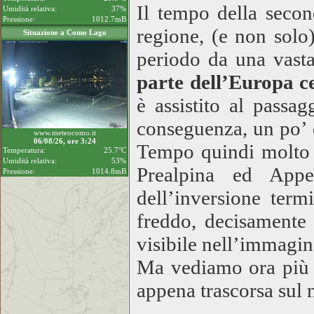
Il tempo della secon
Umidità relativa:
37%
Pressione:
1012.7mB
regione, (e non solo)
Situazione a Como Lago
periodo da una vast
parte dell’Europa c
è assistito al passa
conseguenza, un po’ d
www.meteocomo.it
06/08/26, ore 3:24
Tempo quindi molto m
Temperatura:
25.7°C
Umidità relativa:
53%
Prealpina ed Appe
Pressione:
1014.8mB
dell’inversione term
freddo, decisamente
visibile nell’immagine
Ma vediamo ora più i
appena trascorsa sul n