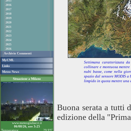
2015
2016
2017
2018
2019
2020
2021
2022
2023
2024
2025
2026
Archivio Commenti
MyCML
Settimana caratterizzata da
Links
collinare e montuosa mentre 
nubi basse, come nella gio
Meteo News
spazio dal sensore MODIS a bo
Situazione a Milano
limpido in quota mentre una 
Buona serata a tutti 
edizione della "Prim
www.meteogiuliacci.it
06/08/26, ore 3:25
Temperatura:
29.9°C