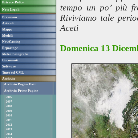
Privacy Policy
tempo un po’ più fr
Note Legali
Riviviamo tale perio
Previsioni
Articoli
Aceti
Mappe
Modelli
NowCasting
Domenica 13 Dicemb
Reportage
Meteo Fotografia
Documenti
Software
Tutto sul CML
Archivio
Archivio Pagine Dati
Archivio Prime Pagine
2006
2007
2008
2009
2010
2011
2012
2013
2014