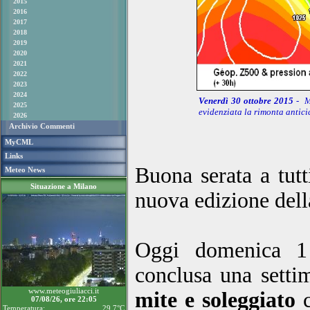
2015
2016
2017
2018
2019
2020
2021
2022
2023
2024
Venerdì 30 ottobre 2015
- M
2025
evidenziata la rimonta antici
2026
Archivio Commenti
MyCML
Links
Buona serata a tutt
Meteo News
Situazione a Milano
nuova edizione del
Oggi domenica 1 
conclusa una setti
www.meteogiuliacci.it
mite e soleggiato
c
07/08/26, ore 22:05
Temperatura:
29.7°C