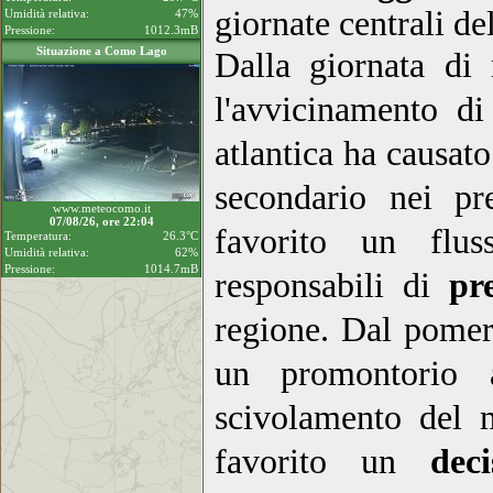
giornate centrali de
Umidità relativa:
47%
Pressione:
1012.3mB
Situazione a Como Lago
Dalla giornata di
l'avvicinamento di
atlantica ha causat
secondario nei pr
www.meteocomo.it
07/08/26, ore 22:04
favorito un flus
Temperatura:
26.3°C
Umidità relativa:
62%
Pressione:
1014.7mB
responsabili di
pr
regione. Dal pomer
un promontorio a
scivolamento del 
favorito un
dec