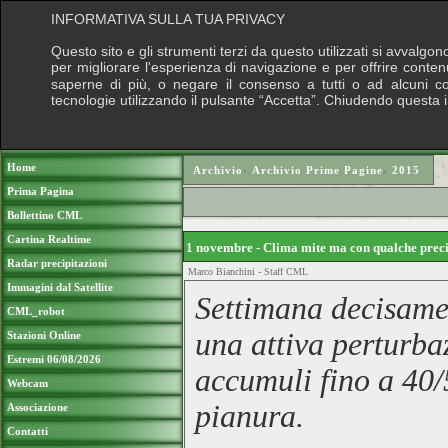
INFORMATIVA SULLA TUA PRIVACY
Questo sito e gli strumenti terzi da questo utilizzati si avvalgon
per migliorare l'esperienza di navigazione e per offrire conten
saperne di più, o negare il consenso a tutti o ad alcuni cook
tecnologie utilizzando il pulsante “Accetta”. Chiudendo questa 
Puoi sostenere le nostre attività con una do
Home
Archivio
›
Archivio Prime Pagine
›
2015
Prima Pagina
Bollettino CML
Cartina Realtime
1 novembre - Clima mite ma con qualche prec
Radar precipitazioni
Marco Bianchini - Staff CML
Immagini dal Satellite
Settimana decisamen
CML_robot
una attiva perturba
Stazioni Online
Estremi 06/08/2026
accumuli fino a 40/
Webcam
pianura.
Associazione
Contatti