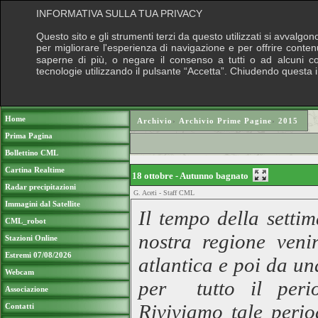
INFORMATIVA SULLA TUA PRIVACY
Questo sito e gli strumenti terzi da questo utilizzati si avvalgon
per migliorare l'esperienza di navigazione e per offrire conten
saperne di più, o negare il consenso a tutti o ad alcuni cook
tecnologie utilizzando il pulsante “Accetta”. Chiudendo questa 
Puoi sostenere le nostre attività con una do
Home
Archivio
›
Archivio Prime Pagine
›
2015
Prima Pagina
Bollettino CML
Cartina Realtime
18 ottobre - Autunno bagnato
Radar precipitazioni
G. Aceti - Staff CML
Immagini dal Satellite
Il tempo della setti
CML_robot
nostra regione veni
Stazioni Online
Estremi 07/08/2026
atlantica e poi da u
Webcam
per tutto il period
Associazione
Riviviamo tale perio
Contatti