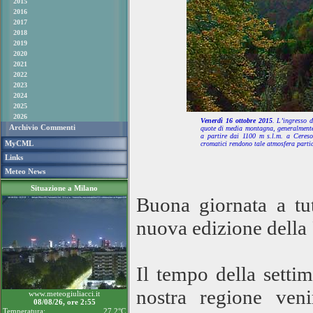
2015
2016
2017
2018
2019
2020
2021
2022
2023
2024
2025
2026
Venerdì 16 ottobre 2015
. L’ingresso 
Archivio Commenti
quote di media montagna, generalmente 
a partire dai 1100 m s.l.m. a Ceresol
MyCML
cromatici rendono tale atmosfera parti
Links
Meteo News
Situazione a Milano
Buona giornata a tut
nuova edizione della
Il tempo della setti
nostra regione veni
www.meteogiuliacci.it
08/08/26, ore 2:55
Temperatura:
27.2°C