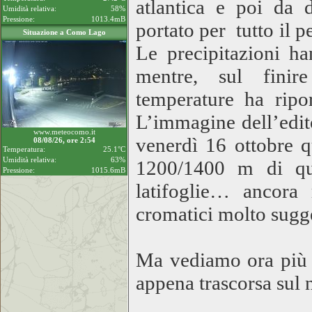
atlantica e poi da 
Umidità relativa:
58%
Pressione:
1013.4mB
portato per tutto il 
Situazione a Como Lago
Le precipitazioni ha
mentre, sul finire
temperature ha ripo
L’immagine dell’edit
www.meteocomo.it
venerdì 16 ottobre q
08/08/26, ore 2:54
Temperatura:
25.1°C
Umidità relativa:
63%
1200/1400 m di qu
Pressione:
1015.6mB
latifoglie… ancora 
cromatici molto sugge
Ma vediamo ora più i
appena trascorsa sul n