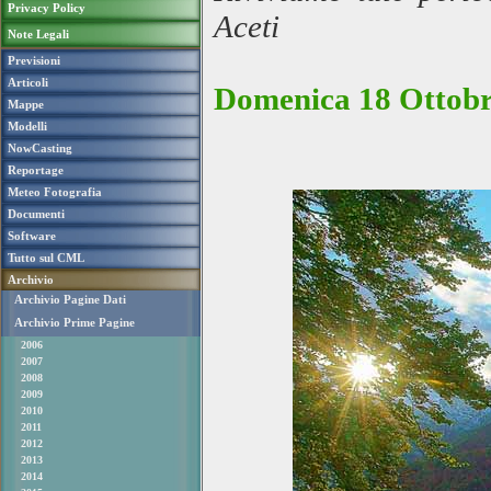
Privacy Policy
Aceti
Note Legali
Previsioni
Articoli
Domenica 18 Ottobre
Mappe
Modelli
NowCasting
Reportage
Meteo Fotografia
Documenti
Software
Tutto sul CML
Archivio
Archivio Pagine Dati
Archivio Prime Pagine
2006
2007
2008
2009
2010
2011
2012
2013
2014